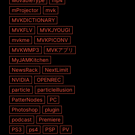
MovableType
mp4
mProjector
mvk
MVKDICTIONARY
MVKFLV
MVKJYOUGI
mvkme
MVKPICONV
MVKWMP3
MVKアプリ
MyJAMKitchen
NewsRack
NextLimit
NVIDIA
OPENREC
particle
particleillusion
PatterNodes
PC
Photoshop
plugin
podcast
Premiere
PS3
ps4
PSP
PV