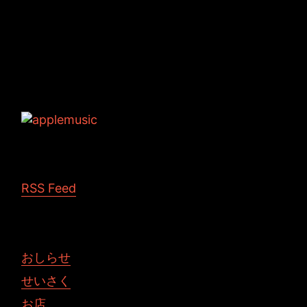
Tags: JINCO YouTube ひきこもりす アニメー
ション
RSS Feed
おしらせ
せいさく
お店