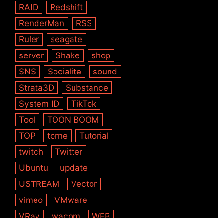
RAID
Redshift
RenderMan
RSS
Ruler
seagate
server
Shake
shop
SNS
Socialite
sound
Strata3D
Substance
System ID
TikTok
Tool
TOON BOOM
TOP
torne
Tutorial
twitch
Twitter
Ubuntu
update
USTREAM
Vector
vimeo
VMware
VRay
wacom
WEB