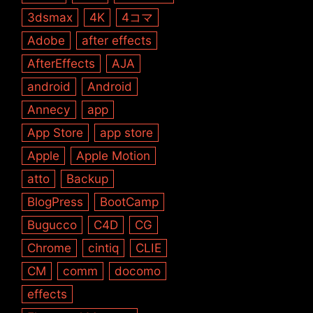
3dsmax
4K
4コマ
Adobe
after effects
AfterEffects
AJA
android
Android
Annecy
app
App Store
app store
Apple
Apple Motion
atto
Backup
BlogPress
BootCamp
Bugucco
C4D
CG
Chrome
cintiq
CLIE
CM
comm
docomo
effects