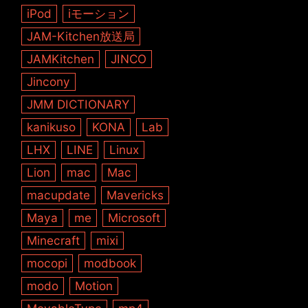
iPod
iモーション
JAM-Kitchen放送局
JAMKitchen
JINCO
Jincony
JMM DICTIONARY
kanikuso
KONA
Lab
LHX
LINE
Linux
Lion
mac
Mac
macupdate
Mavericks
Maya
me
Microsoft
Minecraft
mixi
mocopi
modbook
modo
Motion