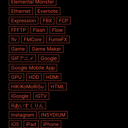
Elemental Monster
Ethernet
Evernote
Expression
FBX
FCP
FFFTP
Flash
Flow
flv
FMCore
FumeFX
Game
Game Maker
GIFアニメ
Google
Google Mobile App
GPU
HDD
HDMI
HiKiKoMoRiSu
HTML
iGoogle
IGTV
iiiあいすくりん
Instagram
INSYDIUM
iOS
iPad
iPhone