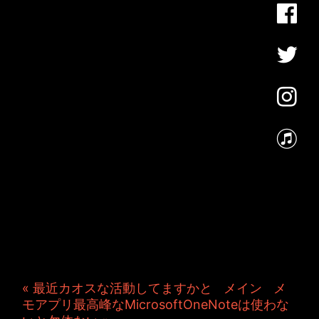
JINCO＆TOSHIYUKIがおく
る、キャラクタープロジェク
ト・JAMKitchenのこぼれ
話。毎週公開しているアニメ
ーション制作秘話や、オリジ
ナルゲーム作りを、ポロリと
つぶやきます。ポッドキャス
トでも公開中。
« 最近カオスな活動してますかと
|
メイン
|
メ
モアプリ最高峰なMicrosoftOneNoteは使わな