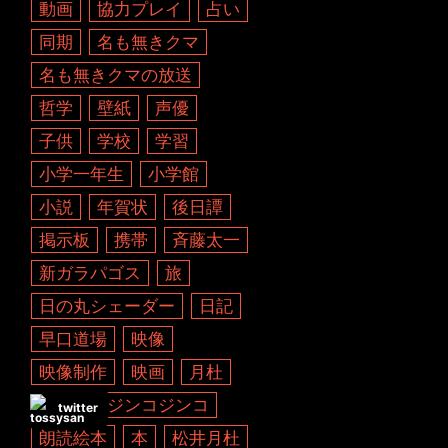
動画
協力プレイ
占い
同期
名も無きクマ
名も無きクマの放送
哲学
壁紙
声優
子供
学校
学習
小学一年生
小学館
小説
年賀状
後日譚
掲示板
携帯
斉藤太一
新ガラパゴス
旅
日の丸シェーダー
日記
早口道場
映像
映像制作
映画
月杜
有限会社ジンコジンコ
twitter
朗読絵本
本
松井月杜