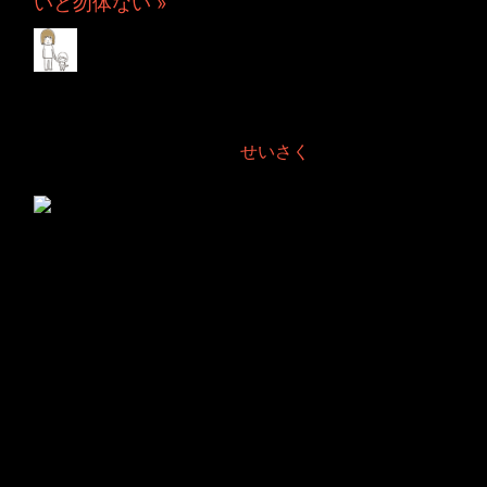
いと勿体ない »
ひきこもりすアワーバ
ージョン3
2021年9月24日 Filed in:
せいさく
つい先日からバージョンアップ致しました。
久しぶりのバージョンアップかと思います。
そもそも、ひきこもりす劇場から考えますと、かなりの変化をしたので
はないでしょうか。
名も無きクマの放送も続けていくうちにバージョンアップしましたが、
継続というのは大切なことなのでございますね。
続けていくことで少しは進化するという証明だと思いました。
今回のアップデートは、ひきこもりす君のアップを映すシーンの追加で
す。
これはJINCOが指摘したことでして、ひきこもりすアワーってスマホで
見ると小さく見えるね。との言葉からアップデートを決めました。
約2倍の大きさでリスくんが表示されますため、かなり印象が違うので
はございませんでしょうか。
せっかくですのでリスくんのリアクションも増やしたいところです。