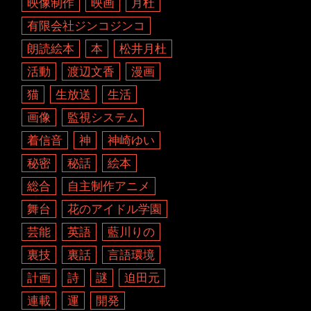
映像制作
映画
月杜
有限会社ジンコジンコ
朗読絵本
本
松井月杜
活動
渡辺文香
漫画
猫
生放送
生活
画像
監視システム
着信音
神
神崎ゆい
秘密
秘話
絵本
総合
自主制作アニメ
舞台
花のアイドル学園
芸能
英語
藍川りの
裏技
裏話
言語環境
計画
詩
謎
迫田元
連載
運
開発