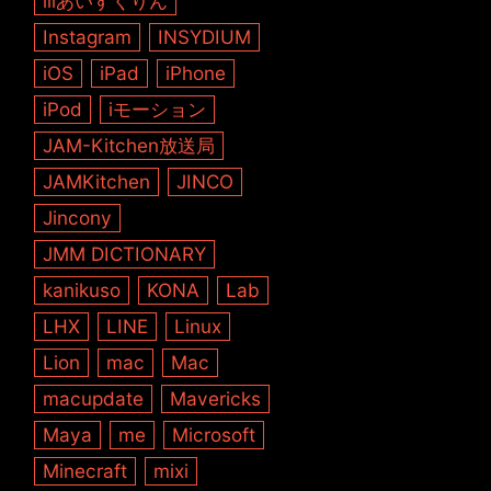
iiiあいすくりん
Instagram
INSYDIUM
iOS
iPad
iPhone
iPod
iモーション
JAM-Kitchen放送局
JAMKitchen
JINCO
Jincony
JMM DICTIONARY
kanikuso
KONA
Lab
LHX
LINE
Linux
Lion
mac
Mac
macupdate
Mavericks
Maya
me
Microsoft
Minecraft
mixi