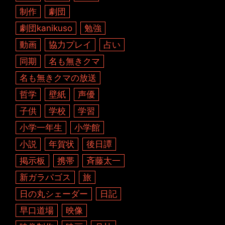
制作
劇団
劇団kanikuso
勉強
動画
協力プレイ
占い
同期
名も無きクマ
名も無きクマの放送
哲学
壁紙
声優
子供
学校
学習
小学一年生
小学館
小説
年賀状
後日譚
掲示板
携帯
斉藤太一
新ガラパゴス
旅
日の丸シェーダー
日記
早口道場
映像