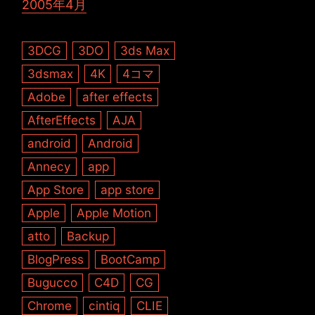
2005年4月
3DCG
3DO
3ds Max
3dsmax
4K
4コマ
Adobe
after effects
AfterEffects
AJA
android
Android
Annecy
app
App Store
app store
Apple
Apple Motion
atto
Backup
BlogPress
BootCamp
Bugucco
C4D
CG
Chrome
cintiq
CLIE