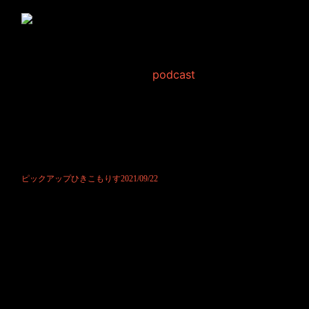
ピックアップひきこもり
す2021/09/22
2021年9月22日 Filed in:
podcast
今回も毎日YouTubeで公開中のアニメーション、ひきこもりす劇場をお
届け致します！
日々、お便りを募集してまして、あなたの一言がアニメーションを作り
ます。
どうかお気軽にお便りくださませ！
お待ちしております！
ピックアップひきこもりす2021/09/22