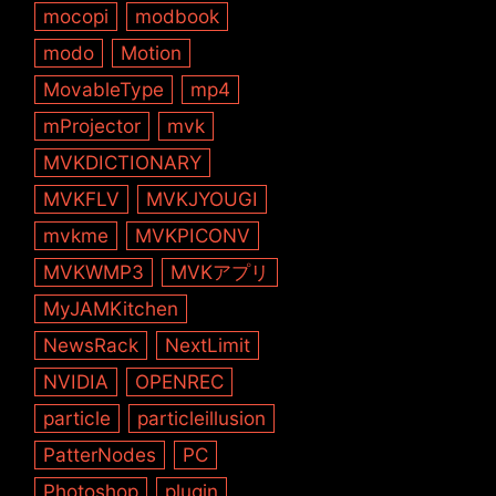
mocopi
modbook
modo
Motion
MovableType
mp4
mProjector
mvk
MVKDICTIONARY
MVKFLV
MVKJYOUGI
mvkme
MVKPICONV
MVKWMP3
MVKアプリ
MyJAMKitchen
NewsRack
NextLimit
NVIDIA
OPENREC
particle
particleillusion
PatterNodes
PC
Photoshop
plugin