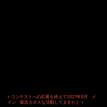
JINCO＆TOSHIYUKIがおく
る、キャラクタープロジェク
ト・JAMKitchenのこぼれ
話。毎週公開しているアニメ
ーション制作秘話や、オリジ
ナルゲーム作りを、ポロリと
つぶやきます。ポッドキャス
トでも公開中。
« コンテストへの応募を終えて2021年9月
|
メ
イン
|
最近カオスな活動してますかと »