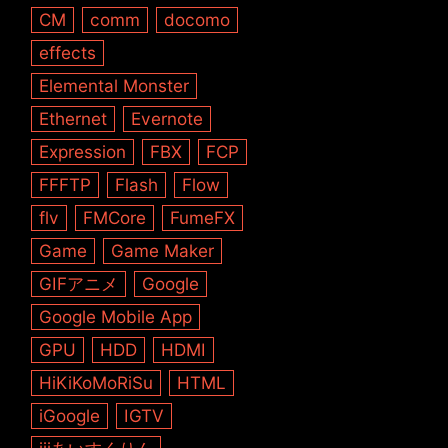
CM
comm
docomo
effects
Elemental Monster
Ethernet
Evernote
Expression
FBX
FCP
FFFTP
Flash
Flow
flv
FMCore
FumeFX
Game
Game Maker
GIFアニメ
Google
Google Mobile App
GPU
HDD
HDMI
HiKiKoMoRiSu
HTML
iGoogle
IGTV