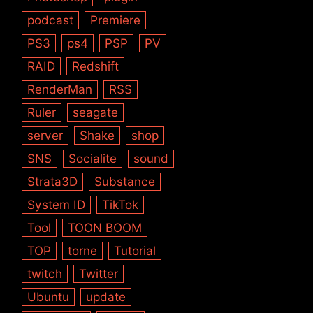
podcast
Premiere
PS3
ps4
PSP
PV
RAID
Redshift
RenderMan
RSS
Ruler
seagate
server
Shake
shop
SNS
Socialite
sound
Strata3D
Substance
System ID
TikTok
Tool
TOON BOOM
TOP
torne
Tutorial
twitch
Twitter
Ubuntu
update