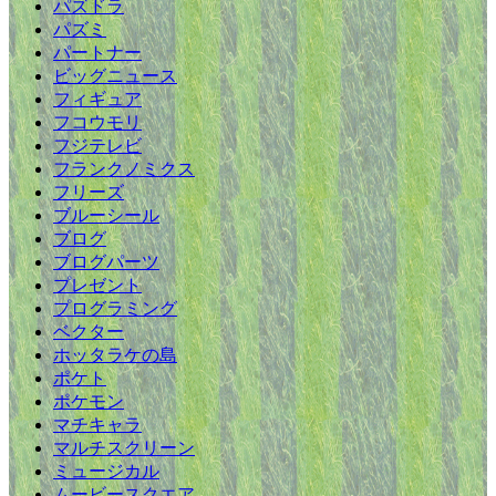
パズドラ
パズミ
パートナー
ビッグニュース
フィギュア
フコウモリ
フジテレビ
フランクノミクス
フリーズ
ブルーシール
ブログ
ブログパーツ
プレゼント
プログラミング
ベクター
ホッタラケの島
ポケト
ポケモン
マチキャラ
マルチスクリーン
ミュージカル
ムービースクエア