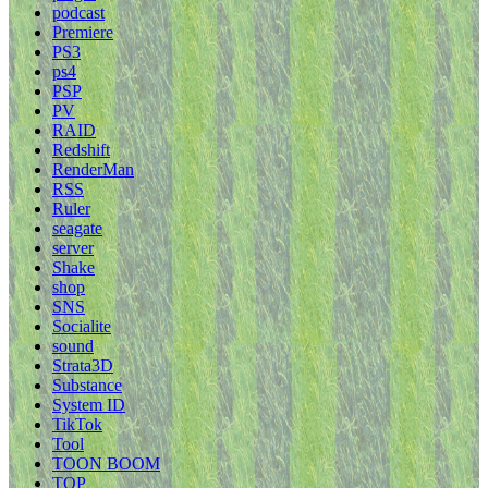
podcast
Premiere
PS3
ps4
PSP
PV
RAID
Redshift
RenderMan
RSS
Ruler
seagate
server
Shake
shop
SNS
Socialite
sound
Strata3D
Substance
System ID
TikTok
Tool
TOON BOOM
TOP