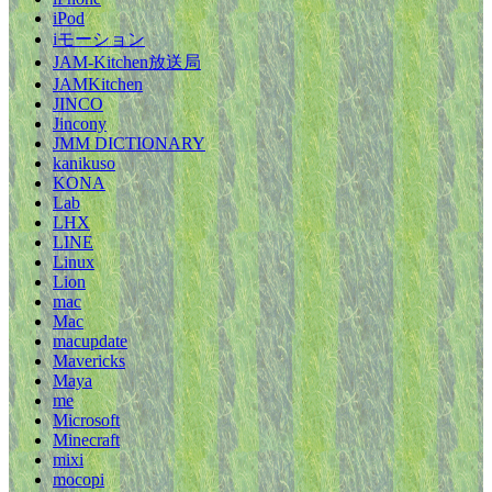
iPod
iモーション
JAM-Kitchen放送局
JAMKitchen
JINCO
Jincony
JMM DICTIONARY
kanikuso
KONA
Lab
LHX
LINE
Linux
Lion
mac
Mac
macupdate
Mavericks
Maya
me
Microsoft
Minecraft
mixi
mocopi