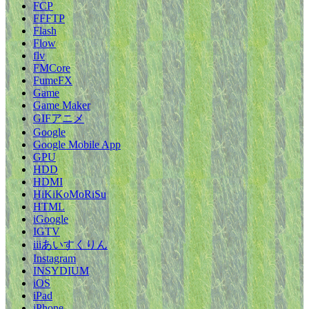
FCP
FFFTP
Flash
Flow
flv
FMCore
FumeFX
Game
Game Maker
GIFアニメ
Google
Google Mobile App
GPU
HDD
HDMI
HiKiKoMoRiSu
HTML
iGoogle
IGTV
iiiあいすくりん
Instagram
INSYDIUM
iOS
iPad
iPhone