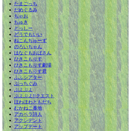
たまごっち
だめぐるみ
ちゃお
ちゅき
とっしー
どうでもいい
ねこんちゅーず
のろいちゃん
はなぐもおばさん
ひきこもりす
ひきこもりす劇場
ひきこもりす君
ふふシアター
ぷっちぐみ
ぷよぷよ
ぷよぷよ!!クエスト
ほわほわともだち
むかねこ番地
アカペラ詩人
アクシデント
アップデート