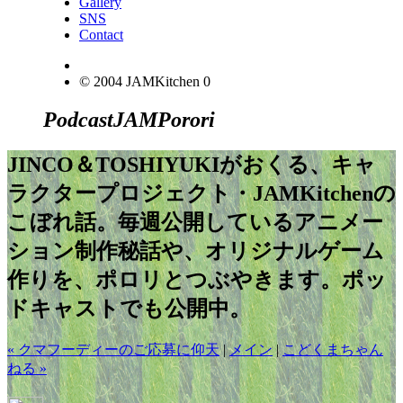
Gallery
SNS
Contact
© 2004 JAMKitchen
0
Podcast
JAM
Porori
JINCO＆TOSHIYUKIがおくる、キャ
ラクタープロジェクト・JAMKitchenの
こぼれ話。毎週公開しているアニメー
ション制作秘話や、オリジナルゲーム
作りを、ポロリとつぶやきます。ポッ
ドキャストでも公開中。
« クマフーディーのご応募に仰天
|
メイン
|
こどくまちゃん
ねる »