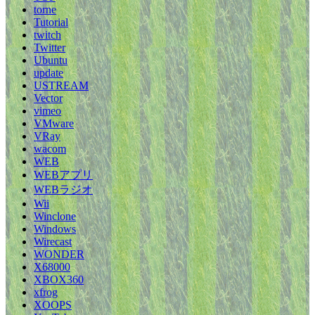
torne
Tutorial
twitch
Twitter
Ubuntu
update
USTREAM
Vector
vimeo
VMware
VRay
wacom
WEB
WEBアプリ
WEBラジオ
Wii
Winclone
Windows
Wirecast
WONDER
X68000
XBOX360
xfrog
XOOPS