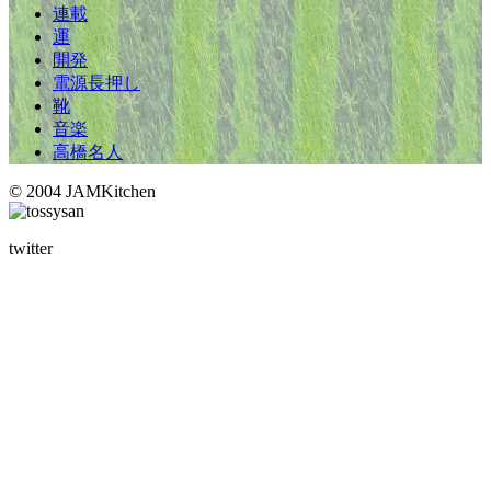
連載
運
開発
電源長押し
靴
音楽
高橋名人
© 2004 JAMKitchen
twitter