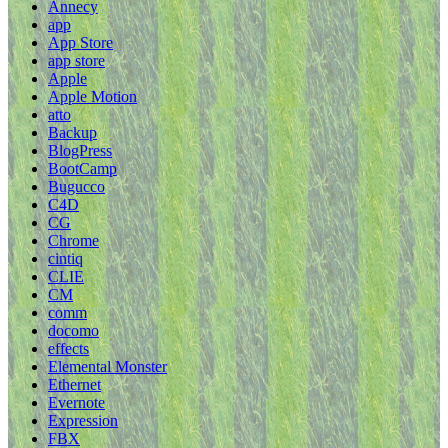
Annecy
app
App Store
app store
Apple
Apple Motion
atto
Backup
BlogPress
BootCamp
Bugucco
C4D
CG
Chrome
cintiq
CLIE
CM
comm
docomo
effects
Elemental Monster
Ethernet
Evernote
Expression
FBX