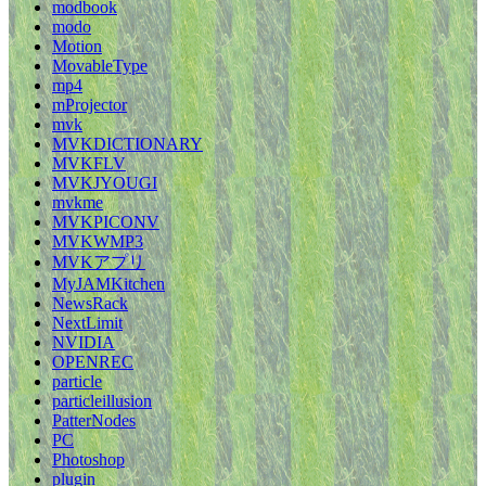
modbook
modo
Motion
MovableType
mp4
mProjector
mvk
MVKDICTIONARY
MVKFLV
MVKJYOUGI
mvkme
MVKPICONV
MVKWMP3
MVKアプリ
MyJAMKitchen
NewsRack
NextLimit
NVIDIA
OPENREC
particle
particleillusion
PatterNodes
PC
Photoshop
plugin