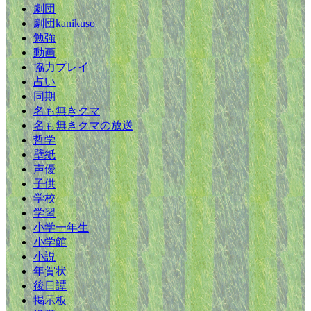
劇団
劇団kanikuso
勉強
動画
協力プレイ
占い
同期
名も無きクマ
名も無きクマの放送
哲学
壁紙
声優
子供
学校
学習
小学一年生
小学館
小説
年賀状
後日譚
掲示板