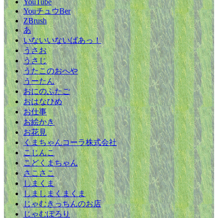
YouTube
YouチュウBer
ZBrush
あ
いないいないばあっ！
うさお
うさじ
うたこのおへや
うーたん
おにのふたご
おはなひめ
お仕事
お絵かき
お花見
くまちゃんコーラ株式会社
こじんこ
こどくまちゃん
さこさこ
しまくま
しましまくまくま
じゃむきっちんのお店
じゃむぽろり