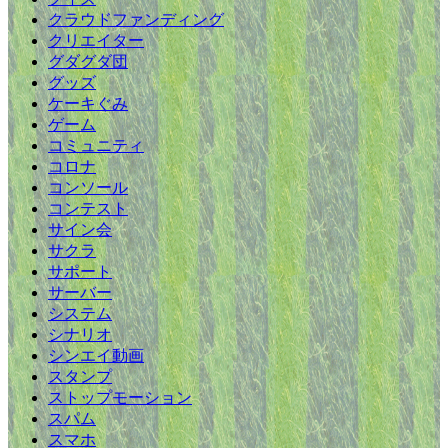
クラウドファンディング
クリエイター
グダグダ団
グッズ
ケーキぐみ
ゲーム
コミュニティ
コロナ
コンソール
コンテスト
サイン会
サクラ
サポート
サーバー
システム
シナリオ
シンエイ動画
スタンプ
ストップモーション
スパム
スマホ