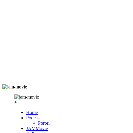
+
Home
Podcast
Porori
JAMMovie