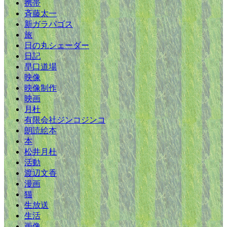
携帯
斉藤太一
新ガラパゴス
旅
日の丸シェーダー
日記
早口道場
映像
映像制作
映画
月杜
有限会社ジンコジンコ
朗読絵本
本
松井月杜
活動
渡辺文香
漫画
猫
生放送
生活
画像