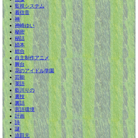
監視システム
着信音
神
神崎ゆい
秘密
秘話
絵本
総合
自主制作アニメ
舞台
花のアイドル学園
芸能
英語
藍川りの
裏技
裏話
言語環境
計画
詩
謎
迫田元