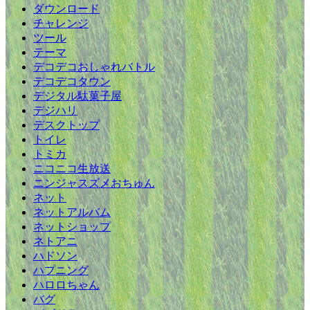
ダウンロード
チャレンジ
ツール
テーマ
デコデコおしゃれバトル
デコデコタウン
デジタル駄菓子屋
デジハリ
デスクトップ
トイレ
トミカ
ニコニコ生放送
ニンジャスズメおちゅん
ネット
ネットアルバム
ネットショップ
ネトアニ
ハドソン
ハプニング
ハロロちゃん
バグ