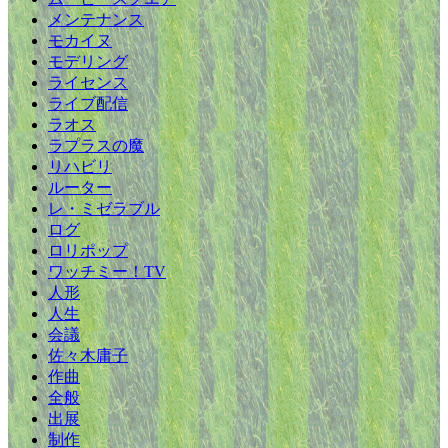
メンテナンス
モカイヌ
モデリング
ライセンス
ライブ配信
ラオス
ラプラスの魔
リハビリ
ルーター
レ・ミゼラブル
ログ
ロリポップ
ワッチミー！TV
人形
人生
会議
佐々木庸子
作曲
全般
出展
制作