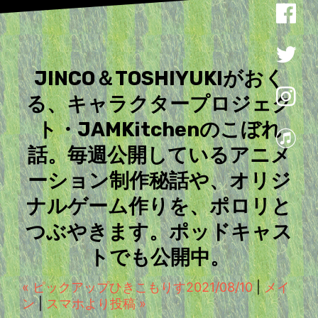
JINCO＆TOSHIYUKIがおく
る、キャラクタープロジェク
ト・JAMKitchenのこぼれ
話。毎週公開しているアニメ
ーション制作秘話や、オリジ
ナルゲーム作りを、ポロリと
つぶやきます。ポッドキャス
トでも公開中。
« ピックアップひきこもりす2021/08/10
|
メイ
ン
|
スマホより投稿 »