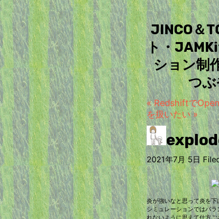
JINCO
ト・JAM
ション制
つぶ
« Redshiftで
を扱いたい »
expl
2021年7月 5日 Filed
炎が強いなと思って炎を下
シミュレーションではバラ
れないように思えて仕方ご