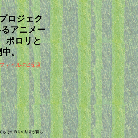
ープロジェク
いるアニメー
、ポロリと
開中。
sで別ファイルのZ深度
してもその通りの結果が得ら