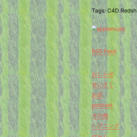
Tags: C4D Redshi
RSS Feed
おしらせ
せいさく
お店
podcast
その他
ハプニング
ゲーム