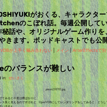
＆TOSHIYUKIがおくる、キャラクタ
Kitchenのこぼれ話。毎週公開して
作秘話や、オリジナルゲーム作りを
やきます。ポッドキャストでも公
OpenVDBが上手く噛み合わない
|
メイン
|
ArterEffect
odeのバランスが難しい
 in:
せいさく
げてみると今度は煙ばかりに。
ンス良く見えるのですけれど、OpenVDBにしてレンダリングをしてみると、どう
ざいません。