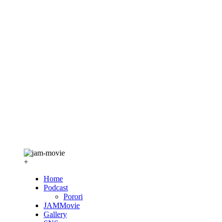
+
Home
Podcast
Porori
JAMMovie
Gallery