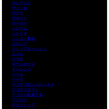
コンテスト
サイン会
サクラ
サポート
サーバー
システム
シナリオ
シンエイ動画
スタンプ
ストップモーション
スパム
スマホ
ダウンロード
チャレンジ
ツール
テーマ
デコデコおしゃれバトル
デコデコタウン
デジタル駄菓子屋
デジハリ
デスクトップ