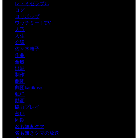
レ・ミゼラブル
ログ
ロリポップ
ワッチミー！TV
人形
人生
会議
佐々木庸子
作曲
全般
出展
制作
劇団
劇団kanikuso
勉強
動画
協力プレイ
占い
同期
名も無きクマ
名も無きクマの放送