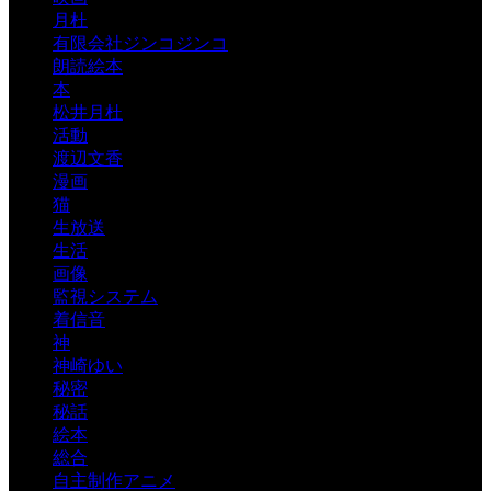
月杜
有限会社ジンコジンコ
朗読絵本
本
松井月杜
活動
渡辺文香
漫画
猫
生放送
生活
画像
監視システム
着信音
神
神崎ゆい
秘密
秘話
絵本
総合
自主制作アニメ