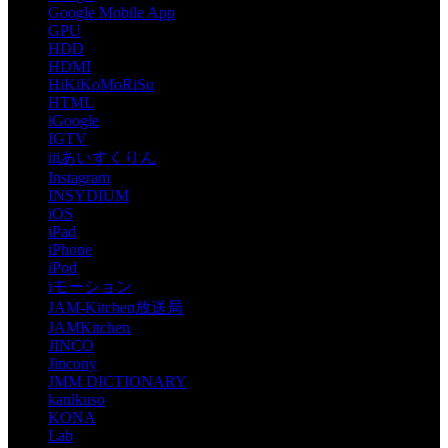
Google Mobile App
GPU
HDD
HDMI
HiKiKoMoRiSu
HTML
iGoogle
IGTV
iiiあいすくりん
Instagram
INSYDIUM
iOS
iPad
iPhone
iPod
iモーション
JAM-Kitchen放送局
JAMKitchen
JINCO
Jincony
JMM DICTIONARY
kanikuso
KONA
Lab