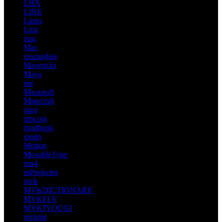
LHX
LINE
Linux
Lion
mac
Mac
macupdate
Mavericks
Maya
me
Microsoft
Minecraft
mixi
mocopi
modbook
modo
Motion
MovableType
mp4
mProjector
mvk
MVKDICTIONARY
MVKFLV
MVKJYOUGI
mvkme