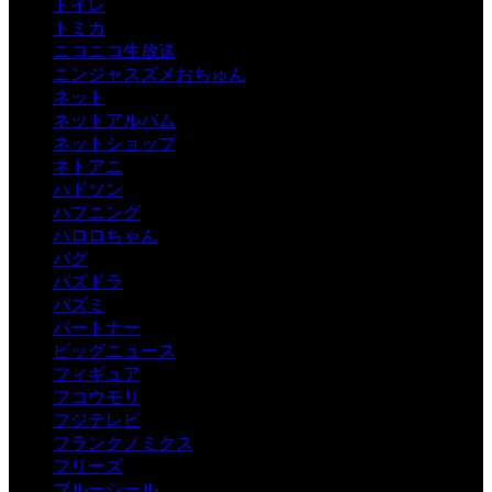
トイレ
トミカ
ニコニコ生放送
ニンジャスズメおちゅん
ネット
ネットアルバム
ネットショップ
ネトアニ
ハドソン
ハプニング
ハロロちゃん
バグ
パズドラ
パズミ
パートナー
ビッグニュース
フィギュア
フコウモリ
フジテレビ
フランクノミクス
フリーズ
ブルーシール