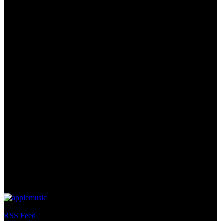
Tags: podcast YouチュウBer じゃむぽろり ゲーム
RSS Feed