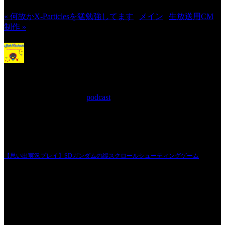
« 何故かX-Particlesを猛勉強してます
|
メイン
|
生放送用CM
制作 »
【思い出実況プレイ】SDガンダム
の縦スクロールシューティングゲーム
2021年6月30日 Filed in:
podcast
タイトルを思い出せなくてスミマセン。と言ってました。
何度も思い出そうとチャレンジしたようなのですが、とうとう諦めたようです。
とにかく聞いて頂ければ遊んだ方なら分かって頂ける！と信じている様子ですの
で、どうかご存知のかたはタイトルをお教え下さいませ。
ではではお便り楽しみにしております！
【思い出実況プレイ】SDガンダムの縦スクロールシューティングゲーム