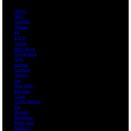
3DCG
3DO
3ds Max
3dsmax
4K
4コマ
Adobe
after effects
AfterEffects
AJA
android
Android
Annecy
app
App Store
app store
Apple
Apple Motion
atto
Backup
BlogPress
BootCamp
Bugucco