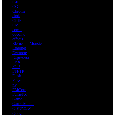
C4D
CG
Chrome
cintiq
CLIE
CM
comm
docomo
effects
Elemental Monster
Ethernet
Evernote
Expression
FBX
FCP
FFFTP
Flash
Flow
flv
FMCore
FumeFX
Game
Game Maker
GIFアニメ
Google