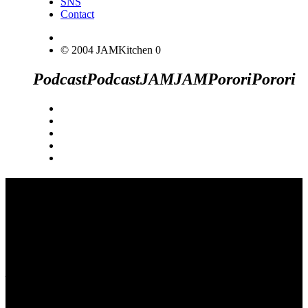
SNS
Contact
© 2004 JAMKitchen
0
Podcast
Podcast
JAM
JAM
Porori
Porori
JINCO＆TOSHIYUKIがおくる、キャ
ラクタープロジェクト・JAMKitchenの
こぼれ話。毎週公開しているアニメー
ション制作秘話や、オリジナルゲーム
作りを、ポロリとつぶやきます。ポッ
ドキャストでも公開中。