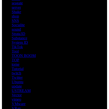
seagate
server
Shake
shop
SNS
Socialite
sound
Strata3D
Substance
System ID
TikTok
Tool
TOON BOOM
TOP
torne
Tutorial
twitch
Twitter
Ubuntu
update
USTREAM
Vector
vimeo
VMware
VRay