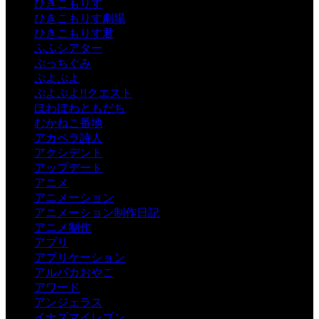
ひきこもりす
ひきこもりす劇場
ひきこもりす君
ふふシアター
ぷっちぐみ
ぷよぷよ
ぷよぷよ!!クエスト
ほわほわともだち
むかねこ番地
アカペラ詩人
アクシデント
アップデート
アニメ
アニメーション
アニメーション制作日記
アニメ制作
アプリ
アプリケーション
アルパカおやこ
アワード
アンジェラス
イナズマイレブン