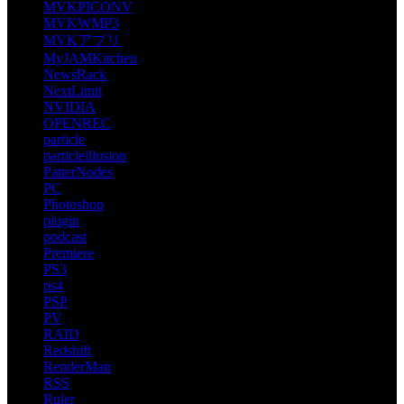
MVKPICONV
MVKWMP3
MVKアプリ
MyJAMKitchen
NewsRack
NextLimit
NVIDIA
OPENREC
particle
particleillusion
PatterNodes
PC
Photoshop
plugin
podcast
Premiere
PS3
ps4
PSP
PV
RAID
Redshift
RenderMan
RSS
Ruler