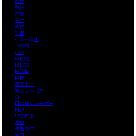
哲学
壁紙
声優
子供
学校
学習
小学一年生
小学館
小説
年賀状
後日譚
掲示板
携帯
斉藤太一
新ガラパゴス
旅
日の丸シェーダー
日記
早口道場
映像
映像制作
映画