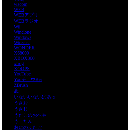
wacom
WEB
WEBアプリ
WEBラジオ
Wii
Winclone
Windows
Wirecast
WONDER
X68000
XBOX360
xfrog
XOOPS
YouTube
YouチュウBer
ZBrush
あ
いないいないばあっ！
うさお
うさじ
うたこのおへや
うーたん
おにのふたご