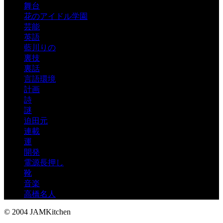
舞台
花のアイドル学園
芸能
英語
藍川りの
裏技
裏話
言語環境
計画
詩
謎
迫田元
連載
運
開発
電源長押し
靴
音楽
高橋名人
© 2004 JAMKitchen