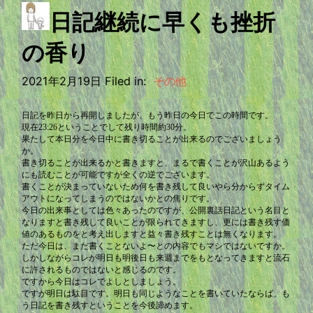
日記継続に早くも挫折
の香り
2021年2月19日 Filed in:
その他
日記を昨日から再開しましたが、もう昨日の今日でこの時間です。
現在23:26ということでして残り時間約30分。
果たして本日分を今日中に書き切ることが出来るのでございましょう
か。
書き切ることが出来るかと書きますと、まるで書くことが沢山あるよう
にも読むことが可能ですが全くの逆でございます。
書くことが決まっていないため何を書き残して良いやら分からずタイム
アウトになってしまうのではないかとの焦りです。
今日の出来事としては色々あったのですが、公開裏話日記という名目と
なりますと書き残して良いことが限られてきますし、更には書き残す価
値のあるものをと考え出しますと益々書き残すことは無くなります。
ただ今日は、まだ書くことないよ〜との内容でもマシではないですか。
しかしながらコレが明日も明後日も来週までをもとなってきますと流石
に許されるものではないと感じるのです。
ですから今日はコレでよしとしましょう。
ですが明日は駄目です。明日も同じようなことを書いていたならば、も
う日記を書き残すということを今後諦めます。