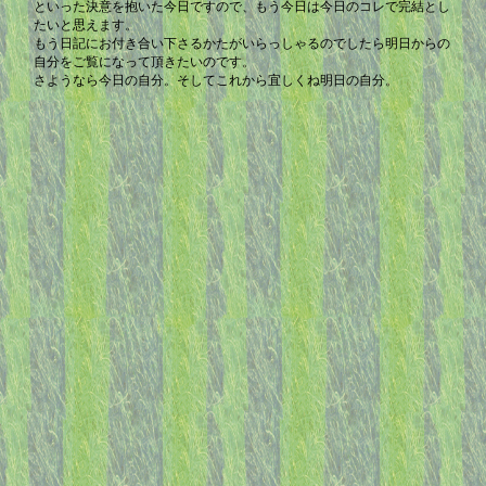
といった決意を抱いた今日ですので、もう今日は今日のコレで完結とし
たいと思えます。
もう日記にお付き合い下さるかたがいらっしゃるのでしたら明日からの
自分をご覧になって頂きたいのです。
さようなら今日の自分。そしてこれから宜しくね明日の自分。