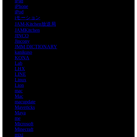
iPad
iPhone
iPod
iモーション
JAM-Kitchen放送局
JAMKitchen
JINCO
Jincony
JMM DICTIONARY
kanikuso
KONA
Lab
LHX
LINE
Linux
Lion
mac
Mac
macupdate
Mavericks
Maya
me
Microsoft
Minecraft
mixi