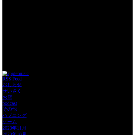
Tags: podcast YouチュウBer じゃむぽろり ゲーム
RSS Feed
おしらせ
せいさく
お店
podcast
その他
ハプニング
ゲーム
2023年11月
2023年10月