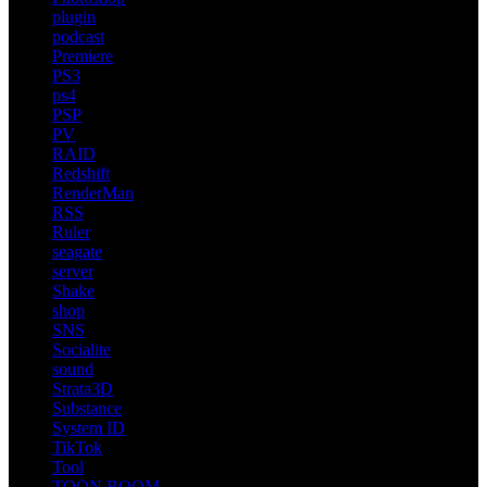
plugin
podcast
Premiere
PS3
ps4
PSP
PV
RAID
Redshift
RenderMan
RSS
Ruler
seagate
server
Shake
shop
SNS
Socialite
sound
Strata3D
Substance
System ID
TikTok
Tool
TOON BOOM