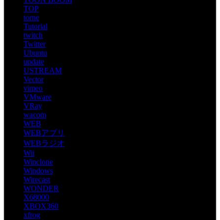
TOP
torne
Tutorial
twitch
Twitter
Ubuntu
update
USTREAM
Vector
vimeo
VMware
VRay
wacom
WEB
WEBアプリ
WEBラジオ
Wii
Winclone
Windows
Wirecast
WONDER
X68000
XBOX360
xfrog