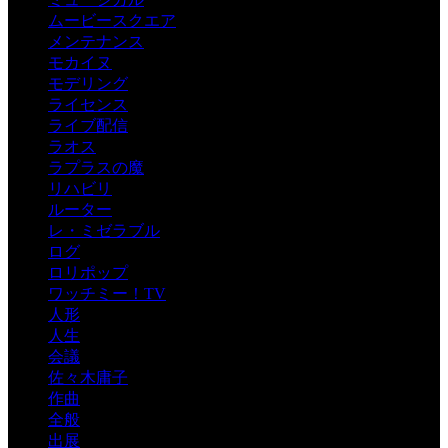
ムービースクエア
メンテナンス
モカイヌ
モデリング
ライセンス
ライブ配信
ラオス
ラプラスの魔
リハビリ
ルーター
レ・ミゼラブル
ログ
ロリポップ
ワッチミー！TV
人形
人生
会議
佐々木庸子
作曲
全般
出展