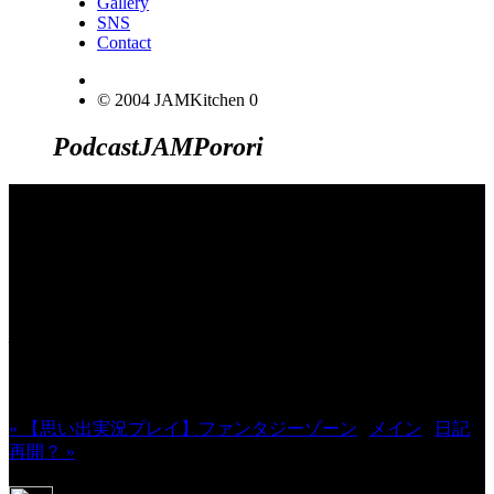
Gallery
SNS
Contact
© 2004 JAMKitchen
0
Podcast
JAM
Porori
JINCO＆TOSHIYUKIがおくる、キャ
ラクタープロジェクト・JAMKitchenの
こぼれ話。毎週公開しているアニメー
ション制作秘話や、オリジナルゲーム
作りを、ポロリとつぶやきます。ポッ
ドキャストでも公開中。
« 【思い出実況プレイ】ファンタジーゾーン
|
メイン
|
日記
再開？ »