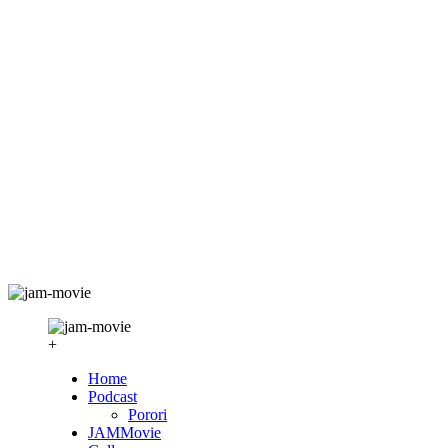
+
Home
Podcast
Porori
JAMMovie