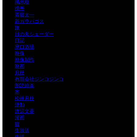
掲示板
携帯
斉藤太一
新ガラパゴス
旅
日の丸シェーダー
日記
早口道場
映像
映像制作
映画
月杜
有限会社ジンコジンコ
朗読絵本
本
松井月杜
活動
渡辺文香
漫画
猫
生放送
生活