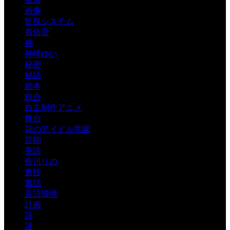
画像
監視システム
着信音
神
神崎ゆい
秘密
秘話
絵本
総合
自主制作アニメ
舞台
花のアイドル学園
芸能
英語
藍川りの
裏技
裏話
言語環境
計画
詩
謎