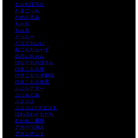
じゃむぽろり
たまごっち
だめぐるみ
ちゃお
ちゅき
とっしー
どうでもいい
ねこんちゅーず
のろいちゃん
はなぐもおばさん
ひきこもりす
ひきこもりす劇場
ひきこもりす君
ふふシアター
ぷっちぐみ
ぷよぷよ
ぷよぷよ!!クエスト
ほわほわともだち
むかねこ番地
アカペラ詩人
アクシデント