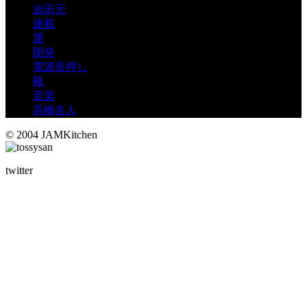
迫田元
連載
運
開発
電源長押し
靴
音楽
高橋名人
© 2004 JAMKitchen
twitter