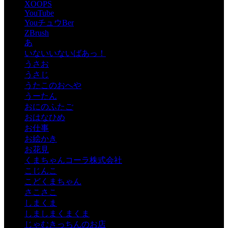
XOOPS
YouTube
YouチュウBer
ZBrush
あ
いないいないばあっ！
うさお
うさじ
うたこのおへや
うーたん
おにのふたご
おはなひめ
お仕事
お絵かき
お花見
くまちゃんコーラ株式会社
こじんこ
こどくまちゃん
さこさこ
しまくま
しましまくまくま
じゃむきっちんのお店