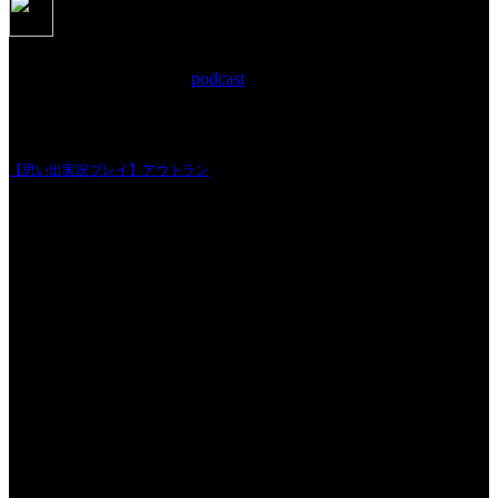
【思い出実況プレイ】アウトラン
2021年2月17日 Filed in:
podcast
もうもう苦しすぎて辛いと言ってます。
そんな中でも頑張ってね！励まして何とか今回も収録終えました！
温かい応援宜しくお願い致します！
【思い出実況プレイ】アウトラン