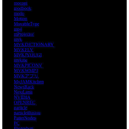
mocopi
modbook
modo
Motion
MovableType
mp4
mProjector
mvk
MVKDICTIONARY
MVKFLV
MVKJYOUGI
mvkme
MVKPICONV
MVKWMP3
MVKアプリ
MyJAMKitchen
NewsRack
NextLimit
NVIDIA
OPENREC
particle
particleillusion
PatterNodes
PC
Photoshop