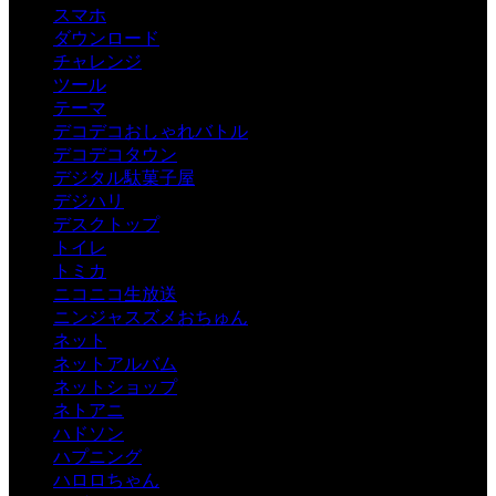
スマホ
ダウンロード
チャレンジ
ツール
テーマ
デコデコおしゃれバトル
デコデコタウン
デジタル駄菓子屋
デジハリ
デスクトップ
トイレ
トミカ
ニコニコ生放送
ニンジャスズメおちゅん
ネット
ネットアルバム
ネットショップ
ネトアニ
ハドソン
ハプニング
ハロロちゃん