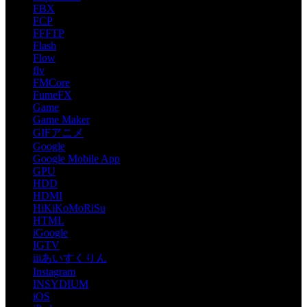
FBX
FCP
FFFTP
Flash
Flow
flv
FMCore
FumeFX
Game
Game Maker
GIFアニメ
Google
Google Mobile App
GPU
HDD
HDMI
HiKiKoMoRiSu
HTML
iGoogle
IGTV
iiiあいすくりん
Instagram
INSYDIUM
iOS