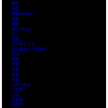
制作
劇団
劇団kanikuso
勉強
動画
協力プレイ
占い
同期
名も無きクマ
名も無きクマの放送
哲学
壁紙
声優
子供
学校
学習
小学一年生
小学館
小説
年賀状
後日譚