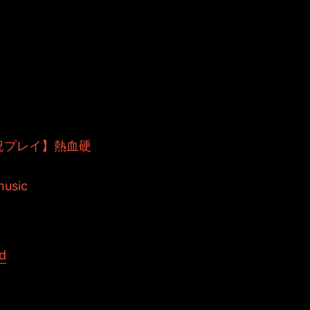
ープロジェク
いるアニメー
、ポロリと
開中。
況プレイ】熱血硬
d