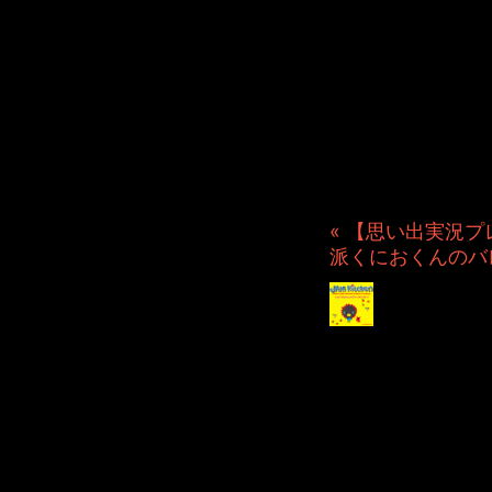
JINCO
ト・JAM
ション制
つぶ
« 【思い出実況プ
派くにおくんのバ
【思い
ーターア
2020年10月 7日 File
YouチュウBerちゃんの
ですから実況にも力が入っ