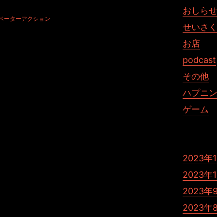
たら、どしどしお便り下さいませ！
おしら
ベーターアクション
せいさ
お店
podcast
その他
ハプニ
ゲーム
2023年
2023年
t YouチュウBer じゃむぽろり ゲーム
2023年
2023年