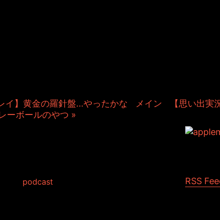
＆TOSHIYUKIがおくる、キャラクタ
Kitchenのこぼれ話。毎週公開して
作秘話や、オリジナルゲーム作りを
やきます。ポッドキャストでも公
レイ】黄金の羅針盤...やったかな
|
メイン
|
【思い出実
レーボールのやつ »
出実況プレイ】エレベ
クション
RSS Fee
d in:
podcast
大好きなゲームだそうです。
たようですね。