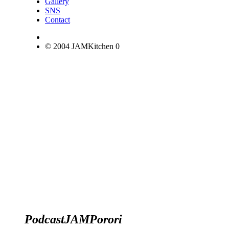
Gallery
SNS
Contact
© 2004 JAMKitchen
0
Podcast
JAM
Porori