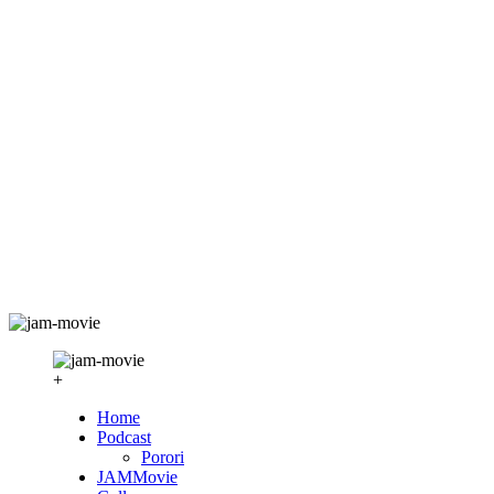
+
Home
Podcast
Porori
JAMMovie