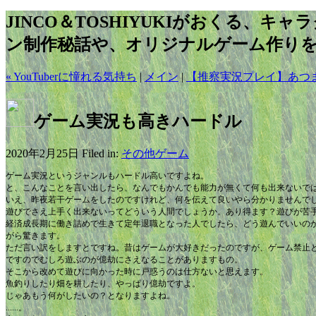
JINCO＆TOSHIYUKIがおくる、キ
ン制作秘話や、オリジナルゲーム作り
« YouTuberに憧れる気持ち
|
メイン
|
【推察実況プレイ】あつま
ゲーム実況も高きハードル
2020年2月25日 Filed in:
その他
ゲーム
ゲーム実況というジャンルもハードル高いですよね。
と、こんなことを言い出したら、なんでもかんでも能力が無くて何も出来ないで
いえ、昨夜若干ゲームをしたのですけれど、何を伝えて良いやら分かりませんで
遊びでさえ上手く出来ないってどういう人間でしょうか。あり得ます？遊びが苦
経済成長期に働き詰めで生きて定年退職となった人でしたら、どう遊んでいいのか
がら驚きます。
ただ言い訳をしますとですね。昔はゲームが大好きだったのですが、ゲーム禁止
ですのでむしろ遊ぶのが億劫にさえなることがありますもの。
そこから改めて遊びに向かった時に戸惑うのは仕方ないと思えます。
魚釣りしたり畑を耕したり、やっぱり億劫ですよ。
じゃあもう何がしたいの？となりますよね。
......。