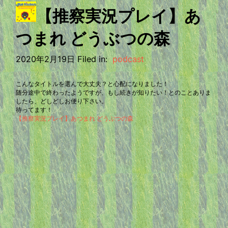
【推察実況プレイ】あ
つまれ どうぶつの森
2020年2月19日 Filed in:
podcast
こんなタイトルを選んで大丈夫？と心配になりました！
随分途中で終わったようですが、もし続きが知りたい！とのことありま
したら、どしどしお便り下さい。
待ってます！
【推察実況プレイ】あつまれ どうぶつの森