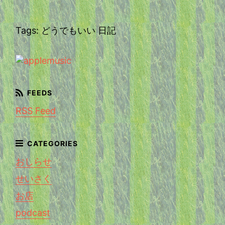
Tags: どうでもいい 日記
RSS Feed
おしらせ
せいさく
お店
podcast