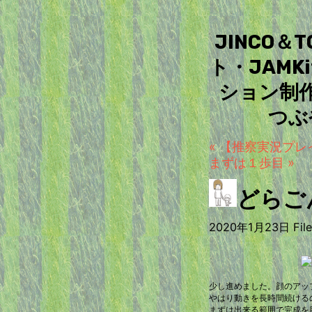
JINCO
ト・JAM
ション制
つぶ
« 【推察実況プ
まずは１歩目 »
どらご
2020年1月23日 Filed
少し進めました。顔のアッ
やはり動きを長時間続ける
まずは出来る範囲で完成を