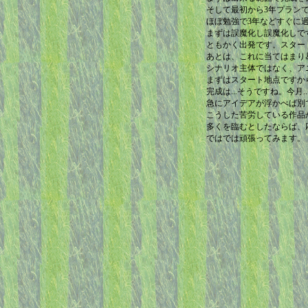
そして最初から3年プラン
ほぼ勉強で3年などすぐに
まずは誤魔化し誤魔化しで
ともかく出発です。スター
あとは、これに当てはまり
シナリオ主体ではなく、ア
まずはスタート地点ですか
完成は...そうですね。今月
急にアイデアが浮かべば別
こうした苦労している作品
多くを臨むとしたならば、
ではでは頑張ってみます。