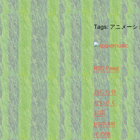
Tags: アニメー
RSS Feed
おしらせ
せいさく
お店
podcast
その他