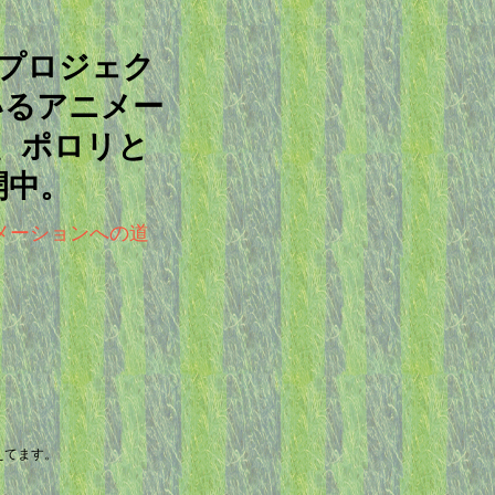
ープロジェク
いるアニメー
、ポロリと
開中。
メーションへの道
えてます。