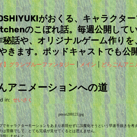
＆TOSHIYUKIがおくる、キャラクタ
Kitchenのこぼれ話。毎週公開して
作秘話や、オリジナルゲーム作りを
やきます。ポッドキャストでも公
レイ】グランブルーファンタジー
|
メイン
|
どらごんアニ
んアニメーションへの道
 in:
せいさく
プでキャラクターモーションをあまり表現せずに誤魔化そうという早速手抜きを考
のは苦痛でして、とても完成が見せてくるとは思えません。
目指しませんと。