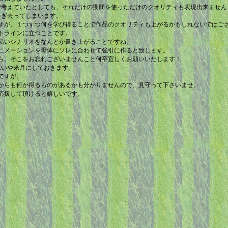
で考えていたとしても、それだけの期間を使っただけのクオリティも表現出来ません
過ぎ去ってしまいます。
すが、１つずつ何を学び得ることで作品のクオリティも上がるかもしれないではご
トラインに立つことです。
易いシナリオをなんとか書き上がることですね。
ニメーションを母体にソレに合わせて強引に作ると致します。
ら。そこをお忘れございませんこと何卒宜しくお願いいたします！
...いや来月にしておきます。
ですが。
からも何か得るものがあるかも分かりませんので、見守って下さいませ。
応援して頂けると嬉しいです。