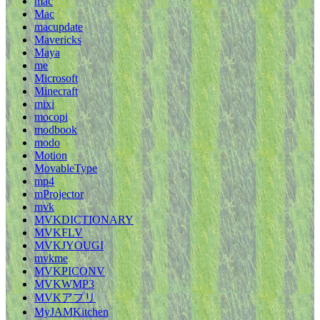
mac
Mac
macupdate
Mavericks
Maya
me
Microsoft
Minecraft
mixi
mocopi
modbook
modo
Motion
MovableType
mp4
mProjector
mvk
MVKDICTIONARY
MVKFLV
MVKJYOUGI
mvkme
MVKPICONV
MVKWMP3
MVKアプリ
MyJAMKitchen