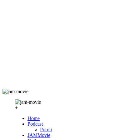
+
Home
Podcast
Porori
JAMMovie