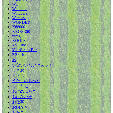
Wii
Winclone
Windows
Wirecast
WONDER
X68000
XBOX360
xfrog
XOOPS
YouTube
YouチュウBer
ZBrush
あ
いないいないばあっ！
うさお
うさじ
うたこのおへや
うーたん
おにのふたご
おはなひめ
お仕事
お絵かき
お花見