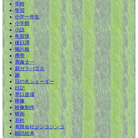
学校
学習
小学一年生
小学館
小説
年賀状
後日譚
掲示板
携帯
斉藤太一
新ガラパゴス
旅
日の丸シェーダー
日記
早口道場
映像
映像制作
映画
月杜
有限会社ジンコジンコ
朗読絵本