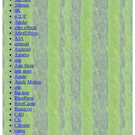
3dsmax
4K
4コマ
Adobe
after effects
AfterEffects
AJA
android
Android
Annecy
app
App Store
app store
Apple
Apple Motion
atto
Backup
BlogPress
BootCamp
Bugucco
C4D
CG
Chrome
cintiq