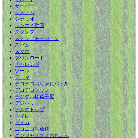
サーバー
システム
シナリオ
シンエイ動画
スタンプ
ストップモーション
スパム
スマホ
ダウンロード
チャレンジ
ツール
テーマ
デコデコおしゃれバトル
デコデコタウン
デジタル駄菓子屋
デジハリ
デスクトップ
トイレ
トミカ
ニコニコ生放送
ニンジャスズメおちゅん