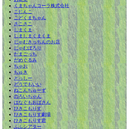
くまちゃんコーラ株式会社
こじんこ
こどくまちゃん
さこさこ
しまくま
しましまくまくま
じゃむきっちんのお店
じゃむぽろり
たまごっち
だめぐるみ
ちゃお
ちゅき
とっしー
どうでもいい
ねこんちゅーず
のろいちゃん
はなぐもおばさん
ひきこもりす
ひきこもりす劇場
ひきこもりす君
ふふシアター