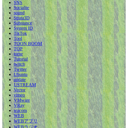
SNS
Socialite
sound
Strata3D
Substance
System ID
TikTok
Tool
TOON BOOM
TOP
torne
Tutorial
twitch
Twitter
Ubuntu
update
USTREAM
Vector
vimeo
VMware
VRay
wacom
WEB
WEBアプリ
WEBラジオ