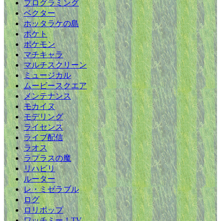
プログラミング
ベクター
ホッタラケの島
ポケト
ポケモン
マチキャラ
マルチスクリーン
ミュージカル
ムービースクエア
メンテナンス
モカイヌ
モデリング
ライセンス
ライブ配信
ラオス
ラプラスの魔
リハビリ
ルーター
レ・ミゼラブル
ログ
ロリポップ
ワッチミー！TV