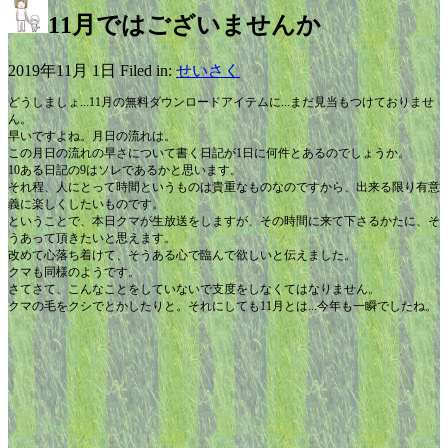
11月ではございませんか
2019年11月 1日 Filed in:
せいさく
どうしましょ...11月の無料ダウンロードアイテムに...まだ見当もつけておりませ
ん。
早いですよね。月日の流れは。
この月日の流れの早さについて書く日記が1日に何件とあるのでしょうか。
10ある日記の9はソレであるかと思います。
それ程、人にとって時間というものは貴重なものなのですから、出来る限り有意
義に楽しくしたいものです。
ということで、本日クマが生放送をしますが、その時間に来て下さるかたに、そ
うあって頂きたいと思えます。
改めて心落ち着けて、そうある心で臨んで欲しいと伝えました。
クマも同様のようです。
さてさて、こんなことをしていないで支度をしなくてはなりません。
クマの毛をクシでとかしたりと。それにしても11月とは...今年も一瞬でしたね。