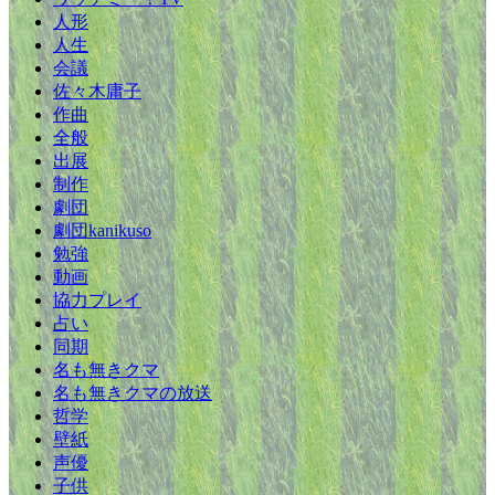
人形
人生
会議
佐々木庸子
作曲
全般
出展
制作
劇団
劇団kanikuso
勉強
動画
協力プレイ
占い
同期
名も無きクマ
名も無きクマの放送
哲学
壁紙
声優
子供