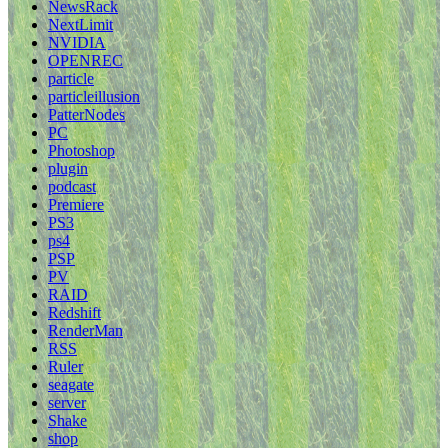
NewsRack
NextLimit
NVIDIA
OPENREC
particle
particleillusion
PatterNodes
PC
Photoshop
plugin
podcast
Premiere
PS3
ps4
PSP
PV
RAID
Redshift
RenderMan
RSS
Ruler
seagate
server
Shake
shop