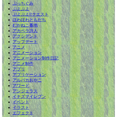
ぷっちぐみ
ぷよぷよ
ぷよぷよ!!クエスト
ほわほわともだち
むかねこ番地
アカペラ詩人
アクシデント
アップデート
アニメ
アニメーション
アニメーション制作日記
アニメ制作
アプリ
アプリケーション
アルパカおやこ
アワード
アンジェラス
イナズマイレブン
イベント
イラスト
エフェクト