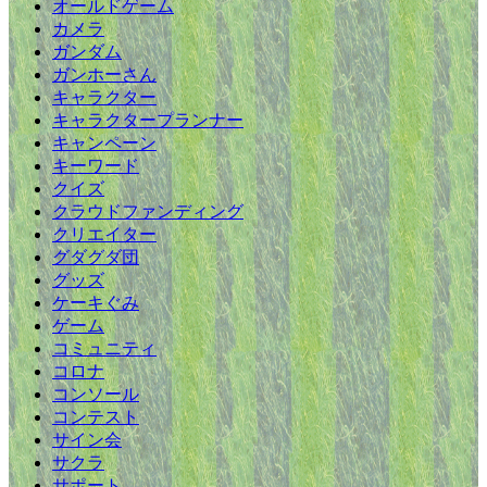
オールドゲーム
カメラ
ガンダム
ガンホーさん
キャラクター
キャラクタープランナー
キャンペーン
キーワード
クイズ
クラウドファンディング
クリエイター
グダグダ団
グッズ
ケーキぐみ
ゲーム
コミュニティ
コロナ
コンソール
コンテスト
サイン会
サクラ
サポート