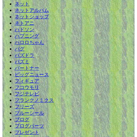
ネット
ネットアルバム
ネットショップ
ネトアニ
ハドソン
ハプニング
ハロロちゃん
バグ
パズドラ
パズミ
パートナー
ビッグニュース
フィギュア
フコウモリ
フジテレビ
フランクノミクス
フリーズ
ブルーシール
ブログ
ブログパーツ
プレゼント