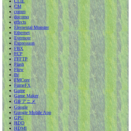
CLIE
CM
comm
docomo
effects
Elemental Monster
Ethernet
Evernote
Expression
FBX
FCP
FFFTP
Flash
Flow
flv
FMCore
FumeFX
Game
Game Maker
GIFアニメ
Google
Google Mobile App
GPU
HDD
HDMI