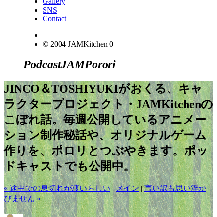
Gallery
SNS
Contact
© 2004 JAMKitchen
0
Podcast
JAM
Porori
JINCO＆TOSHIYUKIがおくる、キャ
ラクタープロジェクト・JAMKitchenの
こぼれ話。毎週公開しているアニメー
ション制作秘話や、オリジナルゲーム
作りを、ポロリとつぶやきます。ポッ
ドキャストでも公開中。
« 途中での息切れが凄いらしい
|
メイン
|
言い訳も思い浮か
びません »