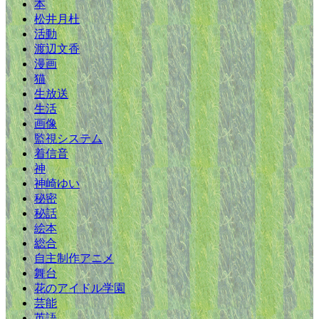
本
松井月杜
活動
渡辺文香
漫画
猫
生放送
生活
画像
監視システム
着信音
神
神崎ゆい
秘密
秘話
絵本
総合
自主制作アニメ
舞台
花のアイドル学園
芸能
英語