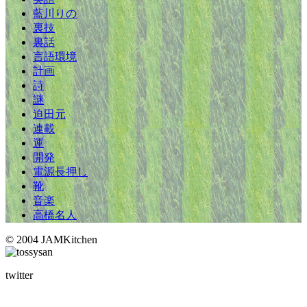
藍川りの
裏技
裏話
言語環境
計画
詩
謎
迫田元
連載
運
開発
電源長押し
靴
音楽
高橋名人
© 2004 JAMKitchen
twitter