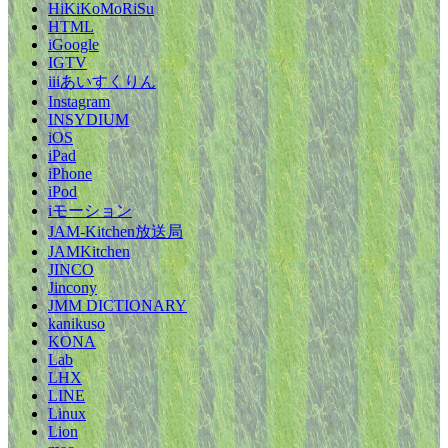
HiKiKoMoRiSu
HTML
iGoogle
IGTV
iiiあいすくりん
Instagram
INSYDIUM
iOS
iPad
iPhone
iPod
iモーション
JAM-Kitchen放送局
JAMKitchen
JINCO
Jincony
JMM DICTIONARY
kanikuso
KONA
Lab
LHX
LINE
Linux
Lion