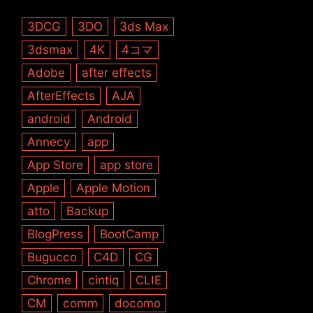
3DCG
3DO
3ds Max
3dsmax
4K
4コマ
Adobe
after effects
AfterEffects
AJA
android
Android
Annecy
app
App Store
app store
Apple
Apple Motion
atto
Backup
BlogPress
BootCamp
Bugucco
C4D
CG
Chrome
cintiq
CLIE
CM
comm
docomo