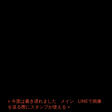
JINCO＆TOSHIYUKIがおく
る、キャラクタープロジェク
ト・JAMKitchenのこぼれ
話。毎週公開しているアニメ
ーション制作秘話や、オリジ
ナルゲーム作りを、ポロリと
つぶやきます。ポッドキャス
トでも公開中。
« 今度は書き遅れました
|
メイン
|
LINEで画像
を送る際にスタンプが使える »