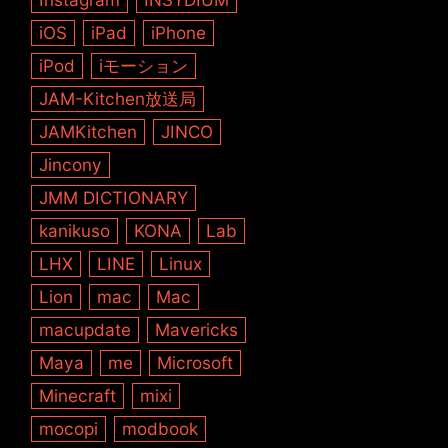
iOS
iPad
iPhone
iPod
iモーション
JAM-Kitchen放送局
JAMKitchen
JINCO
Jincony
JMM DICTIONARY
kanikuso
KONA
Lab
LHX
LINE
Linux
Lion
mac
Mac
macupdate
Mavericks
Maya
me
Microsoft
Minecraft
mixi
mocopi
modbook