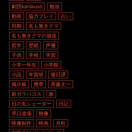
劇団kanikuso
勉強
動画
協力プレイ
占い
同期
名も無きクマ
名も無きクマの放送
哲学
壁紙
声優
子供
学校
学習
小学一年生
小学館
小説
年賀状
後日譚
掲示板
携帯
斉藤太一
新ガラパゴス
旅
日の丸シェーダー
日記
早口道場
映像
映像制作
映画
月杜