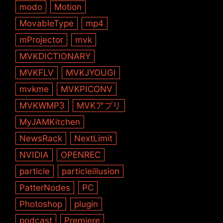
modo
Motion
MovableType
mp4
mProjector
mvk
MVKDICTIONARY
MVKFLV
MVKJYOUGI
mvkme
MVKPICONV
MVKWMP3
MVKアプリ
MyJAMKitchen
NewsRack
NextLimit
NVIDIA
OPENREC
particle
particleillusion
PatterNodes
PC
Photoshop
plugin
podcast
Premiere