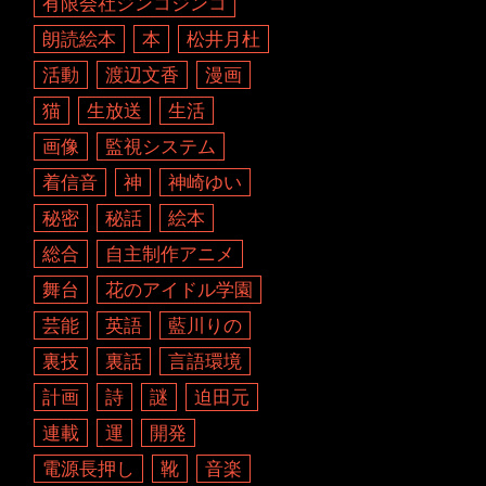
有限会社ジンコジンコ
朗読絵本
本
松井月杜
活動
渡辺文香
漫画
猫
生放送
生活
画像
監視システム
着信音
神
神崎ゆい
秘密
秘話
絵本
総合
自主制作アニメ
舞台
花のアイドル学園
芸能
英語
藍川りの
裏技
裏話
言語環境
計画
詩
謎
迫田元
連載
運
開発
電源長押し
靴
音楽