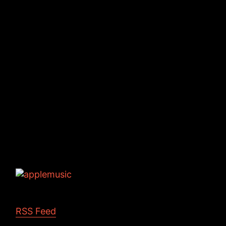
Tags: podcast YouチュウBer じゃむぽろり
RSS Feed