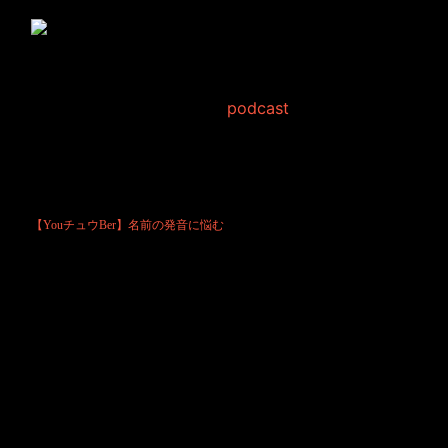
【YouチュウBer】名前
の発音に悩む
2019年10月16日 Filed in:
podcast
YouチュウBerちゃんが名前で悩んでいるようです。
とっても良い名前なのに変ですよね！
でも本人は真面目に悩んでいるようですから励まして頂けると嬉しいで
す！
【YouチュウBer】名前の発音に悩む