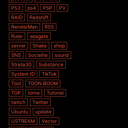
PS3
ps4
PSP
PV
RAID
Redshift
RenderMan
RSS
Ruler
seagate
server
Shake
shop
SNS
Socialite
sound
Strata3D
Substance
System ID
TikTok
Tool
TOON BOOM
TOP
torne
Tutorial
twitch
Twitter
Ubuntu
update
USTREAM
Vector