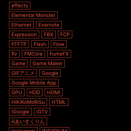
effects
Elemental Monster
Ethernet
Evernote
Expression
FBX
FCP
FFFTP
Flash
Flow
flv
FMCore
FumeFX
Game
Game Maker
GIFアニメ
Google
Google Mobile App
GPU
HDD
HDMI
HiKiKoMoRiSu
HTML
iGoogle
IGTV
iiiあいすくりん
Instagram
INSYDIUM