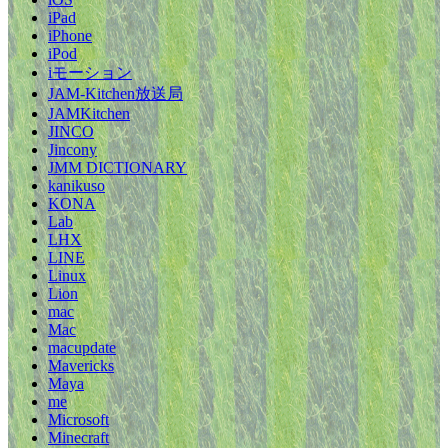
iPad
iPhone
iPod
iモーション
JAM-Kitchen放送局
JAMKitchen
JINCO
Jincony
JMM DICTIONARY
kanikuso
KONA
Lab
LHX
LINE
Linux
Lion
mac
Mac
macupdate
Mavericks
Maya
me
Microsoft
Minecraft