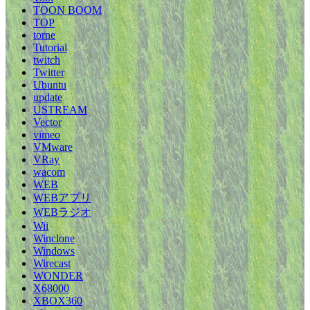
TOON BOOM
TOP
torne
Tutorial
twitch
Twitter
Ubuntu
update
USTREAM
Vector
vimeo
VMware
VRay
wacom
WEB
WEBアプリ
WEBラジオ
Wii
Winclone
Windows
Wirecast
WONDER
X68000
XBOX360