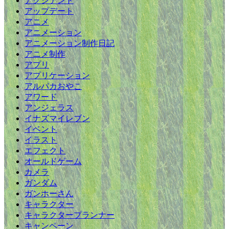
アクシデント
アップデート
アニメ
アニメーション
アニメーション制作日記
アニメ制作
アプリ
アプリケーション
アルパカおやこ
アワード
アンジェラス
イナズマイレブン
イベント
イラスト
エフェクト
オールドゲーム
カメラ
ガンダム
ガンホーさん
キャラクター
キャラクタープランナー
キャンペーン