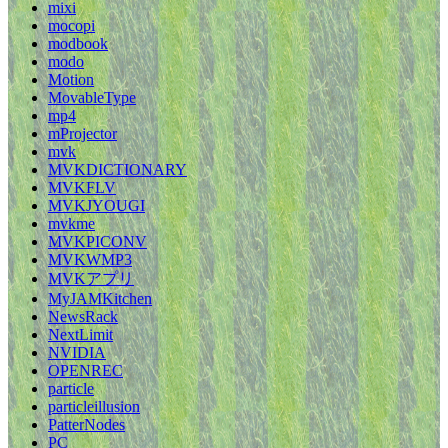
mixi
mocopi
modbook
modo
Motion
MovableType
mp4
mProjector
mvk
MVKDICTIONARY
MVKFLV
MVKJYOUGI
mvkme
MVKPICONV
MVKWMP3
MVKアプリ
MyJAMKitchen
NewsRack
NextLimit
NVIDIA
OPENREC
particle
particleillusion
PatterNodes
PC