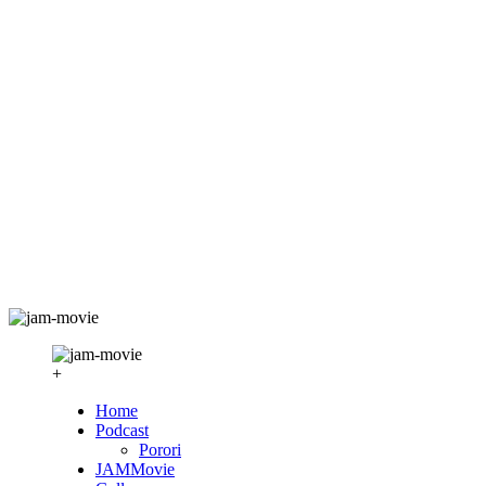
+
Home
Podcast
Porori
JAMMovie