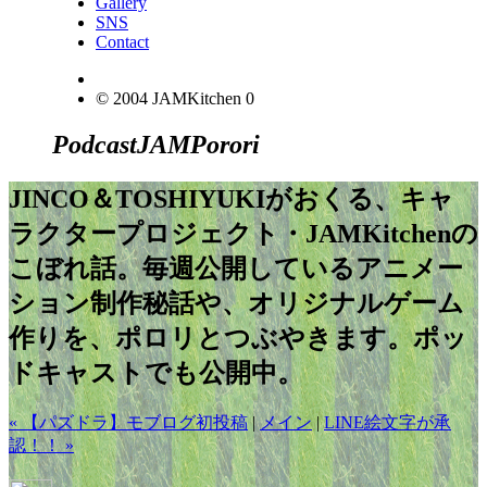
Gallery
SNS
Contact
© 2004 JAMKitchen
0
Podcast
JAM
Porori
JINCO＆TOSHIYUKIがおくる、キャ
ラクタープロジェクト・JAMKitchenの
こぼれ話。毎週公開しているアニメー
ション制作秘話や、オリジナルゲーム
作りを、ポロリとつぶやきます。ポッ
ドキャストでも公開中。
« 【パズドラ】モブログ初投稿
|
メイン
|
LINE絵文字が承
認！！ »