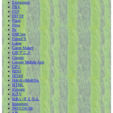
Expression
FBX
FCP
FFFTP
Flash
Flow
flv
FMCore
FumeFX
Game
Game Maker
GIFアニメ
Google
Google Mobile App
GPU
HDD
HDMI
HiKiKoMoRiSu
HTML
iGoogle
IGTV
iiiあいすくりん
Instagram
INSYDIUM
iOS