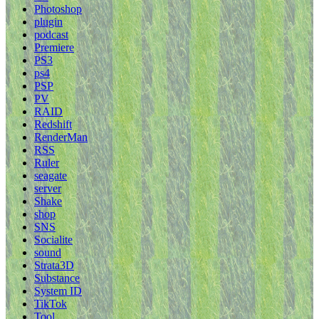
Photoshop
plugin
podcast
Premiere
PS3
ps4
PSP
PV
RAID
Redshift
RenderMan
RSS
Ruler
seagate
server
Shake
shop
SNS
Socialite
sound
Strata3D
Substance
System ID
TikTok
Tool