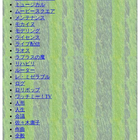
ミュージカル
ムービースクエア
メンテナンス
モカイヌ
モデリング
ライセンス
ライブ配信
ラオス
ラプラスの魔
リハビリ
ルーター
レ・ミゼラブル
ログ
ロリポップ
ワッチミー！TV
人形
人生
会議
佐々木庸子
作曲
全般