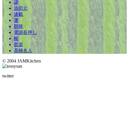
謎
迫田元
連載
運
開発
電源長押し
靴
音楽
高橋名人
© 2004 JAMKitchen
twitter