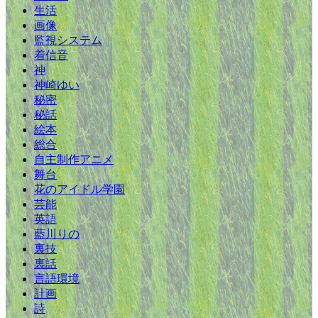
生活
画像
監視システム
着信音
神
神崎ゆい
秘密
秘話
絵本
総合
自主制作アニメ
舞台
花のアイドル学園
芸能
英語
藍川りの
裏技
裏話
言語環境
計画
詩