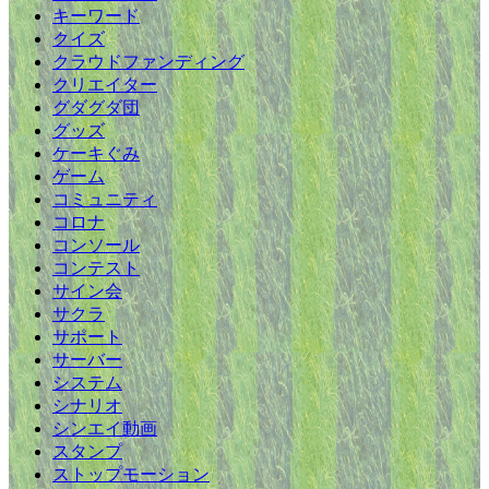
キーワード
クイズ
クラウドファンディング
クリエイター
グダグダ団
グッズ
ケーキぐみ
ゲーム
コミュニティ
コロナ
コンソール
コンテスト
サイン会
サクラ
サポート
サーバー
システム
シナリオ
シンエイ動画
スタンプ
ストップモーション