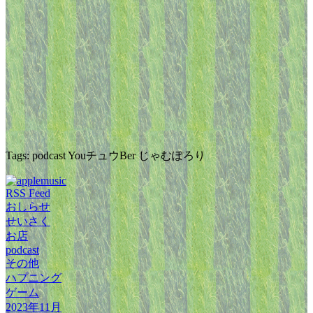
Tags: podcast YouチュウBer じゃむぽろり
RSS Feed
おしらせ
せいさく
お店
podcast
その他
ハプニング
ゲーム
2023年11月