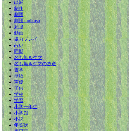
出展
制作
劇団
劇団kanikuso
勉強
動画
協力プレイ
占い
同期
名も無きクマ
名も無きクマの放送
哲学
壁紙
声優
子供
学校
学習
小学一年生
小学館
小説
年賀状