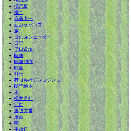
後日譚
掲示板
携帯
斉藤太一
新ガラパゴス
旅
日の丸シェーダー
日記
早口道場
映像
映像制作
映画
月杜
有限会社ジンコジンコ
朗読絵本
本
松井月杜
活動
渡辺文香
漫画
猫
生放送