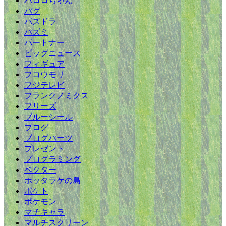
ハロロちゃん
バグ
パズドラ
パズミ
パートナー
ビッグニュース
フィギュア
フコウモリ
フジテレビ
フランクノミクス
フリーズ
ブルーシール
ブログ
ブログパーツ
プレゼント
プログラミング
ベクター
ホッタラケの島
ポケト
ポケモン
マチキャラ
マルチスクリーン