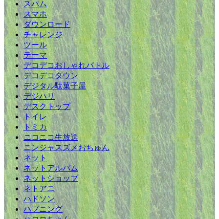
スパム
スマホ
ダウンロード
チャレンジ
ツール
テーマ
デコデコおしゃれバトル
デコデコタウン
デジタル駄菓子屋
デジハリ
デスクトップ
トイレ
トミカ
ニコニコ生放送
ニンジャスズメおちゅん
ネット
ネットアルバム
ネットショップ
ネトアニ
ハドソン
ハプニング