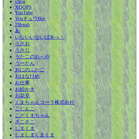
xfrog
XOOPS
YouTube
YouチュウBer
ZBrush
あ
いないいないばあっ！
うさお
うさじ
うたこのおへや
うーたん
おにのふたご
おはなひめ
お仕事
お絵かき
お花見
くまちゃんコーラ株式会社
こじんこ
こどくまちゃん
さこさこ
しまくま
しましまくまくま