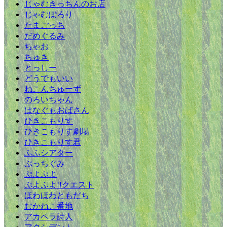
じゃむきっちんのお店
じゃむぽろり
たまごっち
だめぐるみ
ちゃお
ちゅき
とっしー
どうでもいい
ねこんちゅーず
のろいちゃん
はなぐもおばさん
ひきこもりす
ひきこもりす劇場
ひきこもりす君
ふふシアター
ぷっちぐみ
ぷよぷよ
ぷよぷよ!!クエスト
ほわほわともだち
むかねこ番地
アカペラ詩人