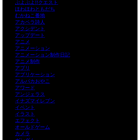
ぷよぷよ!!クエスト
ほわほわともだち
むかねこ番地
アカペラ詩人
アクシデント
アップデート
アニメ
アニメーション
アニメーション制作日記
アニメ制作
アプリ
アプリケーション
アルパカおやこ
アワード
アンジェラス
イナズマイレブン
イベント
イラスト
エフェクト
オールドゲーム
カメラ