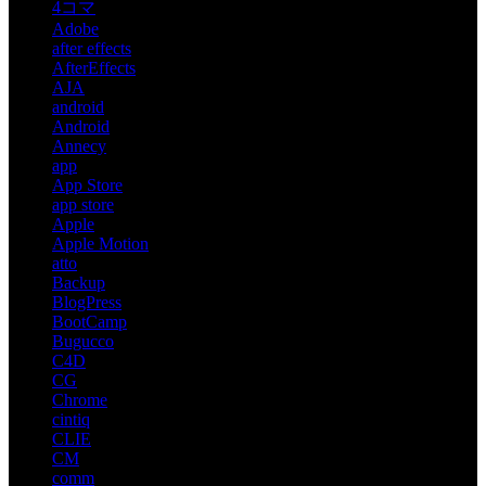
4コマ
Adobe
after effects
AfterEffects
AJA
android
Android
Annecy
app
App Store
app store
Apple
Apple Motion
atto
Backup
BlogPress
BootCamp
Bugucco
C4D
CG
Chrome
cintiq
CLIE
CM
comm