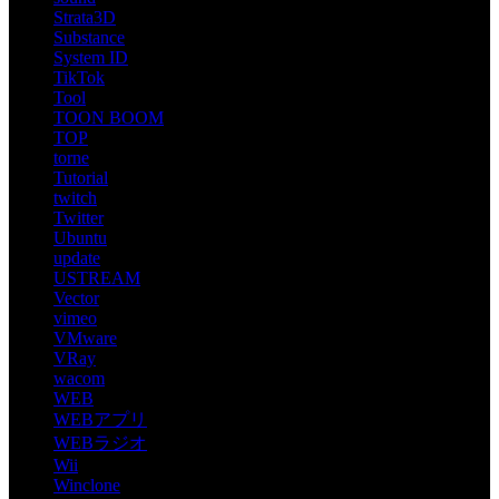
Strata3D
Substance
System ID
TikTok
Tool
TOON BOOM
TOP
torne
Tutorial
twitch
Twitter
Ubuntu
update
USTREAM
Vector
vimeo
VMware
VRay
wacom
WEB
WEBアプリ
WEBラジオ
Wii
Winclone