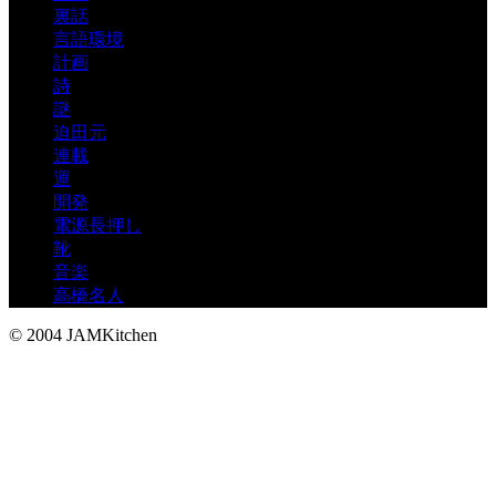
裏話
言語環境
計画
詩
謎
迫田元
連載
運
開発
電源長押し
靴
音楽
高橋名人
© 2004 JAMKitchen