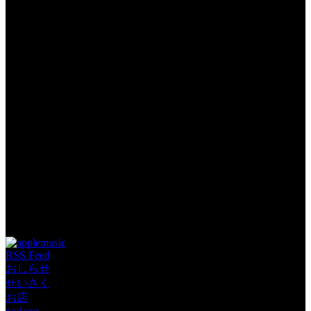
Tags: Mac ハプニング
RSS Feed
おしらせ
せいさく
お店