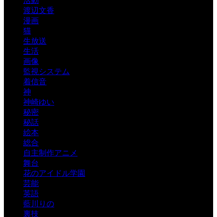
活動
渡辺文香
漫画
猫
生放送
生活
画像
監視システム
着信音
神
神崎ゆい
秘密
秘話
絵本
総合
自主制作アニメ
舞台
花のアイドル学園
芸能
英語
藍川りの
裏技