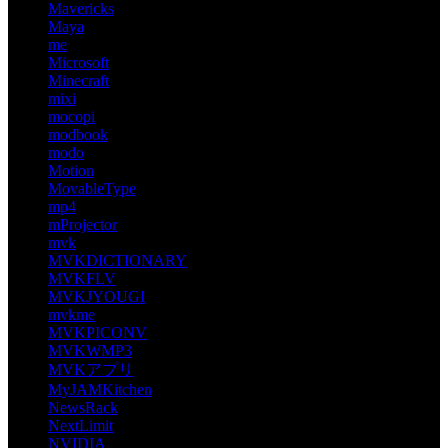
Mavericks
Maya
me
Microsoft
Minecraft
mixi
mocopi
modbook
modo
Motion
MovableType
mp4
mProjector
mvk
MVKDICTIONARY
MVKFLV
MVKJYOUGI
mvkme
MVKPICONV
MVKWMP3
MVKアプリ
MyJAMKitchen
NewsRack
NextLimit
NVIDIA