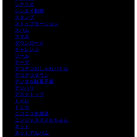
シナリオ
シンエイ動画
スタンプ
ストップモーション
スパム
スマホ
ダウンロード
チャレンジ
ツール
テーマ
デコデコおしゃれバトル
デコデコタウン
デジタル駄菓子屋
デジハリ
デスクトップ
トイレ
トミカ
ニコニコ生放送
ニンジャスズメおちゅん
ネット
ネットアルバム