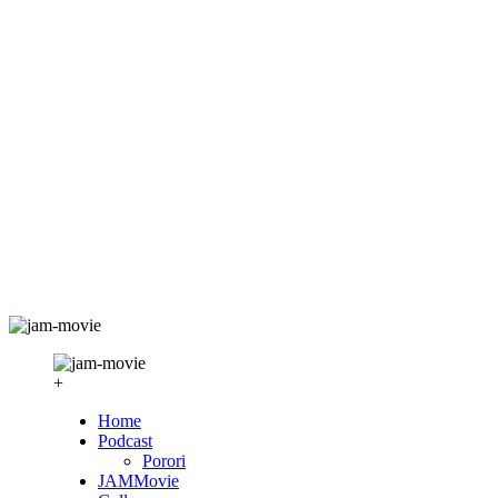
+
Home
Podcast
Porori
JAMMovie