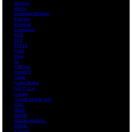
docomo
effects
Elemental Monster
Ethernet
Evernote
Expression
FBX
FCP
FFFTP
Flash
Flow
flv
FMCore
FumeFX
Game
Game Maker
GIFアニメ
Google
Google Mobile App
GPU
HDD
HDMI
HiKiKoMoRiSu
HTML
iGoogle