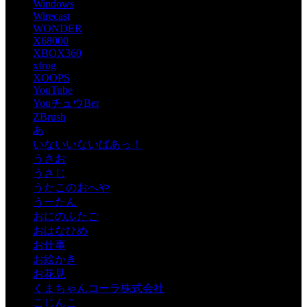
Windows
Wirecast
WONDER
X68000
XBOX360
xfrog
XOOPS
YouTube
YouチュウBer
ZBrush
あ
いないいないばあっ！
うさお
うさじ
うたこのおへや
うーたん
おにのふたご
おはなひめ
お仕事
お絵かき
お花見
くまちゃんコーラ株式会社
こじんこ