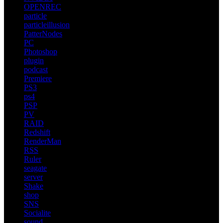
OPENREC
particle
particleillusion
PatterNodes
PC
Photoshop
plugin
podcast
Premiere
PS3
ps4
PSP
PV
RAID
Redshift
RenderMan
RSS
Ruler
seagate
server
Shake
shop
SNS
Socialite
sound