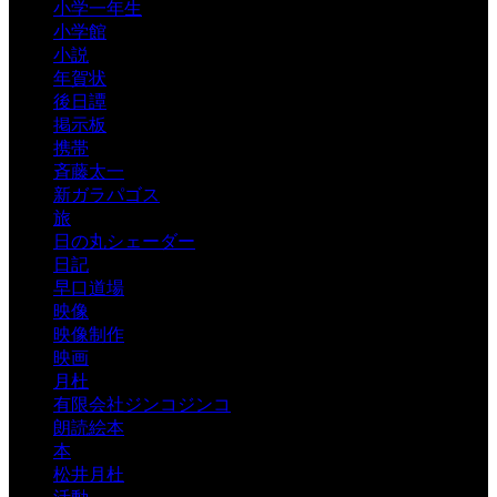
小学一年生
小学館
小説
年賀状
後日譚
掲示板
携帯
斉藤太一
新ガラパゴス
旅
日の丸シェーダー
日記
早口道場
映像
映像制作
映画
月杜
有限会社ジンコジンコ
朗読絵本
本
松井月杜