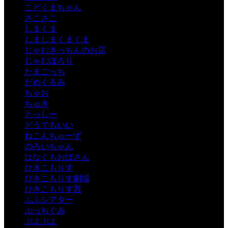
こどくまちゃん
さこさこ
しまくま
しましまくまくま
じゃむきっちんのお店
じゃむぽろり
たまごっち
だめぐるみ
ちゃお
ちゅき
とっしー
どうでもいい
ねこんちゅーず
のろいちゃん
はなぐもおばさん
ひきこもりす
ひきこもりす劇場
ひきこもりす君
ふふシアター
ぷっちぐみ
ぷよぷよ