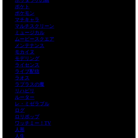
ホッタラケの島
ポケト
ポケモン
マチキャラ
マルチスクリーン
ミュージカル
ムービースクエア
メンテナンス
モカイヌ
モデリング
ライセンス
ライブ配信
ラオス
ラプラスの魔
リハビリ
ルーター
レ・ミゼラブル
ログ
ロリポップ
ワッチミー！TV
人形
人生