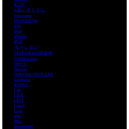
IGTV
iiiあいすくりん
Instagram
INSYDIUM
iOS
iPad
iPhone
iPod
iモーション
JAM-Kitchen放送局
JAMKitchen
JINCO
Jincony
JMM DICTIONARY
kanikuso
KONA
Lab
LHX
LINE
Linux
Lion
mac
Mac
macupdate