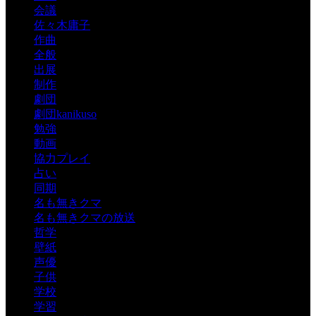
会議
佐々木庸子
作曲
全般
出展
制作
劇団
劇団kanikuso
勉強
動画
協力プレイ
占い
同期
名も無きクマ
名も無きクマの放送
哲学
壁紙
声優
子供
学校
学習