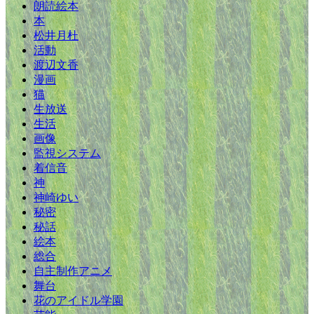
朗読絵本
本
松井月杜
活動
渡辺文香
漫画
猫
生放送
生活
画像
監視システム
着信音
神
神崎ゆい
秘密
秘話
絵本
総合
自主制作アニメ
舞台
花のアイドル学園