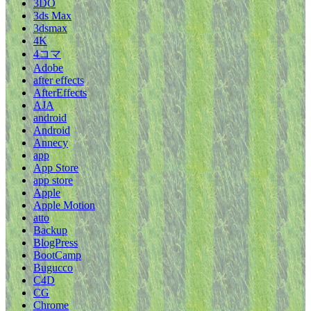
3DO
3ds Max
3dsmax
4K
4コマ
Adobe
after effects
AfterEffects
AJA
android
Android
Annecy
app
App Store
app store
Apple
Apple Motion
atto
Backup
BlogPress
BootCamp
Bugucco
C4D
CG
Chrome