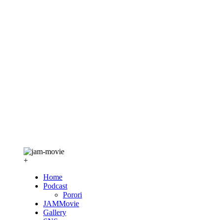
+
Home
Podcast
Porori
JAMMovie
Gallery