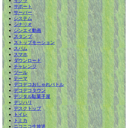
サクラ
サポート
サーバー
システム
シナリオ
シンエイ動画
スタンプ
ストップモーション
スパム
スマホ
ダウンロード
チャレンジ
ツール
テーマ
デコデコおしゃれバトル
デコデコタウン
デジタル駄菓子屋
デジハリ
デスクトップ
トイレ
トミカ
ニコニコ生放送