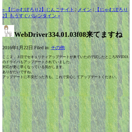
« 【じゃむぽろり2】じんこナイト
|
メイン
|
【じゃむぽろり
2】もうすぐバレンタイン »
WebDriver334.01.03f08来てますね
2016年1月22日 Filed in:
その他
ここ２，３日でセキュリティアップデートが来ていたので試したところNVIDIA
のドライバもアップデートされていました。
対応が更に早くなっている気がします。
ありがたいですね。
アップデートに不安だった方も、これで安心してアップデートください。