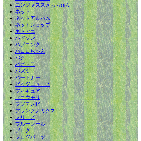
ニンジャスズメおちゅん
ネット
ネットアルバム
ネットショップ
ネトアニ
ハドソン
ハプニング
ハロロちゃん
バグ
パズドラ
パズミ
パートナー
ビッグニュース
フィギュア
フコウモリ
フジテレビ
フランクノミクス
フリーズ
ブルーシール
ブログ
ブログパーツ