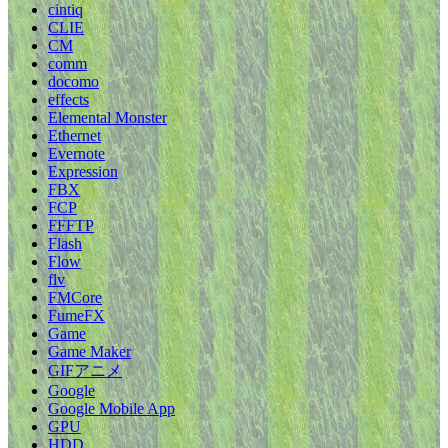
cintiq
CLIE
CM
comm
docomo
effects
Elemental Monster
Ethernet
Evernote
Expression
FBX
FCP
FFFTP
Flash
Flow
flv
FMCore
FumeFX
Game
Game Maker
GIFアニメ
Google
Google Mobile App
GPU
HDD