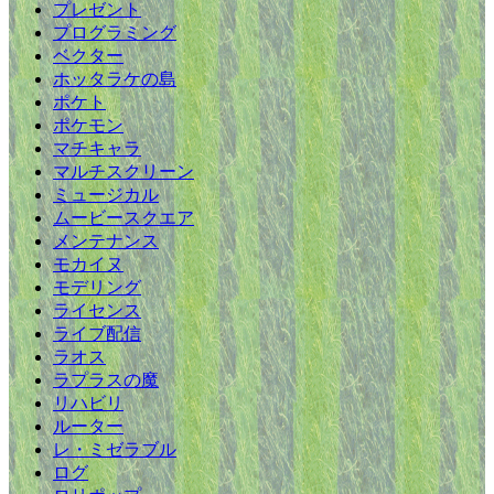
プレゼント
プログラミング
ベクター
ホッタラケの島
ポケト
ポケモン
マチキャラ
マルチスクリーン
ミュージカル
ムービースクエア
メンテナンス
モカイヌ
モデリング
ライセンス
ライブ配信
ラオス
ラプラスの魔
リハビリ
ルーター
レ・ミゼラブル
ログ