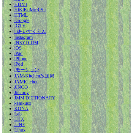
HDMI
HiKiKoMoRiSu
HTML
iGoogle
IGTV
iiiあいすくりん
Instagram
INSYDIUM
iOS
iPad
iPhone
iPod
iモーション
JAM-Kitchen放送局
JAMKitchen
JINCO
Jincony
JMM DICTIONARY
kanikuso
KONA
Lab
LHX
LINE
Linux