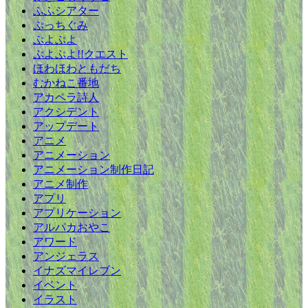
ふふシアター
ぷっちぐみ
ぷよぷよ
ぷよぷよ!!クエスト
ほわほわともだち
むかねこ番地
アカペラ詩人
アクシデント
アップデート
アニメ
アニメーション
アニメーション制作日記
アニメ制作
アプリ
アプリケーション
アルパカおやこ
アワード
アンジェラス
イナズマイレブン
イベント
イラスト