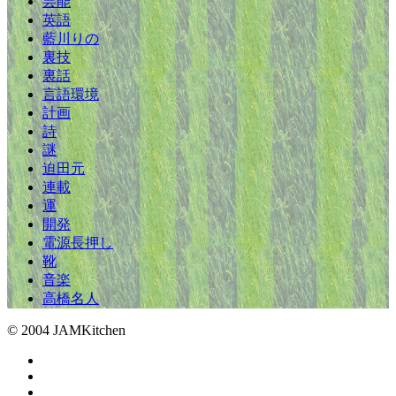
芸能
英語
藍川りの
裏技
裏話
言語環境
計画
詩
謎
迫田元
連載
運
開発
電源長押し
靴
音楽
高橋名人
© 2004 JAMKitchen