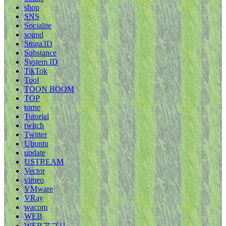
shop
SNS
Socialite
sound
Strata3D
Substance
System ID
TikTok
Tool
TOON BOOM
TOP
torne
Tutorial
twitch
Twitter
Ubuntu
update
USTREAM
Vector
vimeo
VMware
VRay
wacom
WEB
WEBアプリ