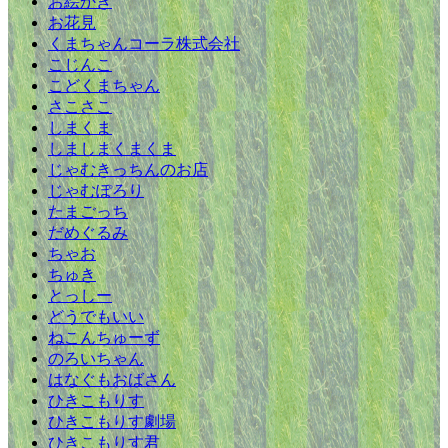
お絵かき
お花見
くまちゃんコーラ株式会社
こじんこ
こどくまちゃん
さこさこ
しまくま
しましまくまくま
じゃむきっちんのお店
じゃむぽろり
たまごっち
だめぐるみ
ちゃお
ちゅき
とっしー
どうでもいい
ねこんちゅーず
のろいちゃん
はなぐもおばさん
ひきこもりす
ひきこもりす劇場
ひきこもりす君