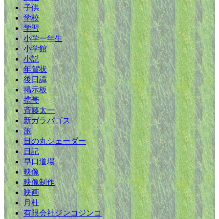
子供
学校
学習
小学一年生
小学館
小説
年賀状
後日譚
掲示板
携帯
斉藤太一
新ガラパゴス
旅
日の丸シェーダー
日記
早口道場
映像
映像制作
映画
月杜
有限会社ジンコジンコ