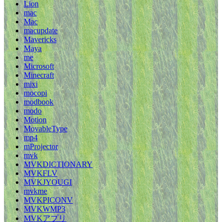
Lion
mac
Mac
macupdate
Mavericks
Maya
me
Microsoft
Minecraft
mixi
mocopi
modbook
modo
Motion
MovableType
mp4
mProjector
mvk
MVKDICTIONARY
MVKFLV
MVKJYOUGI
mvkme
MVKPICONV
MVKWMP3
MVKアプリ