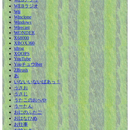
WEBラジオ
Wii
Winclone
Windows
Wirecast
WONDER
X68000
XBOX360
xfrog
XOOPS
YouTube
YouチュウBer
ZBrush
あ
いないいないばあっ！
うさお
うさじ
うたこのおへや
うーたん
おにのふたご
おはなひめ
お仕事