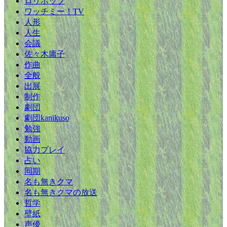
ロリポップ
ワッチミー！TV
人形
人生
会議
佐々木庸子
作曲
全般
出展
制作
劇団
劇団kanikuso
勉強
動画
協力プレイ
占い
同期
名も無きクマ
名も無きクマの放送
哲学
壁紙
声優