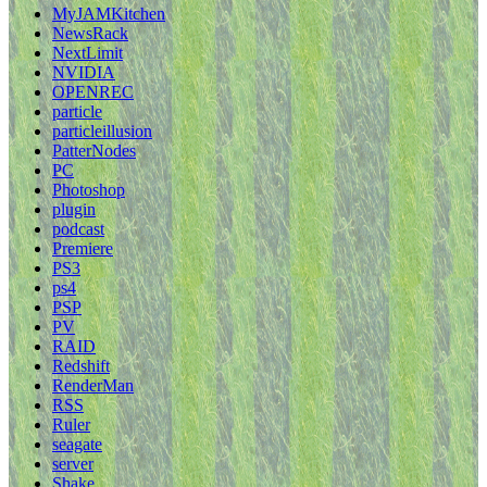
MyJAMKitchen
NewsRack
NextLimit
NVIDIA
OPENREC
particle
particleillusion
PatterNodes
PC
Photoshop
plugin
podcast
Premiere
PS3
ps4
PSP
PV
RAID
Redshift
RenderMan
RSS
Ruler
seagate
server
Shake