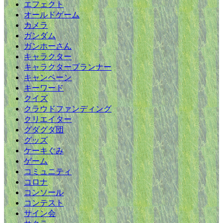
エフェクト
オールドゲーム
カメラ
ガンダム
ガンホーさん
キャラクター
キャラクタープランナー
キャンペーン
キーワード
クイズ
クラウドファンディング
クリエイター
グダグダ団
グッズ
ケーキぐみ
ゲーム
コミュニティ
コロナ
コンソール
コンテスト
サイン会