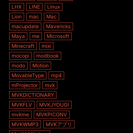
LHX
LINE
Linux
Lion
mac
Mac
macupdate
Mavericks
Maya
me
Microsoft
Minecraft
mixi
mocopi
modbook
modo
Motion
MovableType
mp4
mProjector
mvk
MVKDICTIONARY
MVKFLV
MVKJYOUGI
mvkme
MVKPICONV
MVKWMP3
MVKアプリ