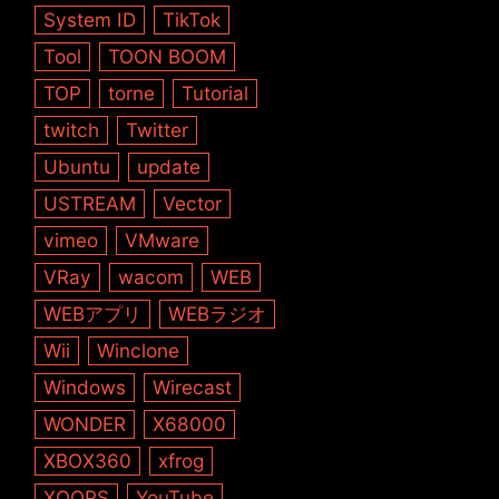
System ID
TikTok
Tool
TOON BOOM
TOP
torne
Tutorial
twitch
Twitter
Ubuntu
update
USTREAM
Vector
vimeo
VMware
VRay
wacom
WEB
WEBアプリ
WEBラジオ
Wii
Winclone
Windows
Wirecast
WONDER
X68000
XBOX360
xfrog
XOOPS
YouTube