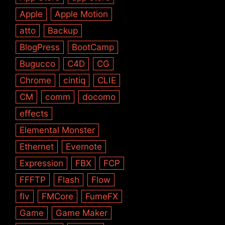
Apple
Apple Motion
atto
Backup
BlogPress
BootCamp
Bugucco
C4D
CG
Chrome
cintiq
CLIE
CM
comm
docomo
effects
Elemental Monster
Ethernet
Evernote
Expression
FBX
FCP
FFFTP
Flash
Flow
flv
FMCore
FumeFX
Game
Game Maker