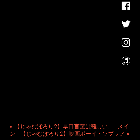
JINCO＆TOSHIYUKIがおく
る、キャラクタープロジェク
ト・JAMKitchenのこぼれ
話。毎週公開しているアニメ
ーション制作秘話や、オリジ
ナルゲーム作りを、ポロリと
つぶやきます。ポッドキャス
トでも公開中。
« 【じゃむぽろり2】早口言葉は難しい...
|
メイ
ン
|
【じゃむぽろり2】映画ボーイ・ソプラノ »