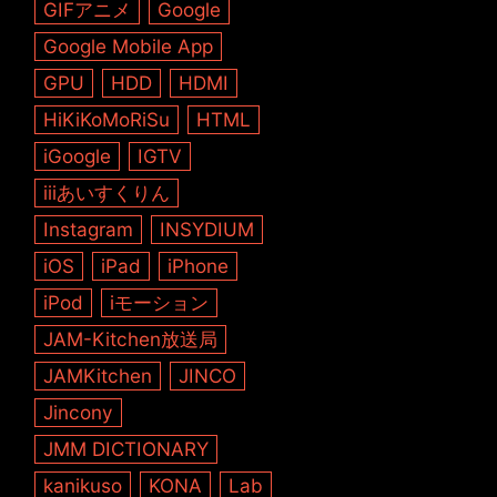
GIFアニメ
Google
Google Mobile App
GPU
HDD
HDMI
HiKiKoMoRiSu
HTML
iGoogle
IGTV
iiiあいすくりん
Instagram
INSYDIUM
iOS
iPad
iPhone
iPod
iモーション
JAM-Kitchen放送局
JAMKitchen
JINCO
Jincony
JMM DICTIONARY
kanikuso
KONA
Lab