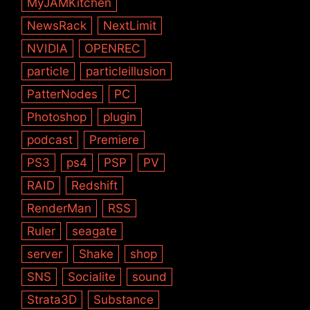
MyJAMKitchen
NewsRack
NextLimit
NVIDIA
OPENREC
particle
particleillusion
PatterNodes
PC
Photoshop
plugin
podcast
Premiere
PS3
ps4
PSP
PV
RAID
Redshift
RenderMan
RSS
Ruler
seagate
server
Shake
shop
SNS
Socialite
sound
Strata3D
Substance