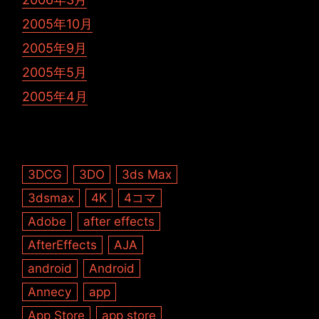
2005年10月
2005年9月
2005年5月
2005年4月
3DCG
3DO
3ds Max
3dsmax
4K
4コマ
Adobe
after effects
AfterEffects
AJA
android
Android
Annecy
app
App Store
app store