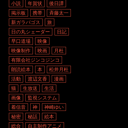
小説
年賀状
後日譚
掲示板
携帯
斉藤太一
新ガラパゴス
旅
日の丸シェーダー
日記
早口道場
映像
映像制作
映画
月杜
有限会社ジンコジンコ
朗読絵本
本
松井月杜
活動
渡辺文香
漫画
猫
生放送
生活
画像
監視システム
着信音
神
神崎ゆい
秘密
秘話
絵本
総合
自主制作アニメ