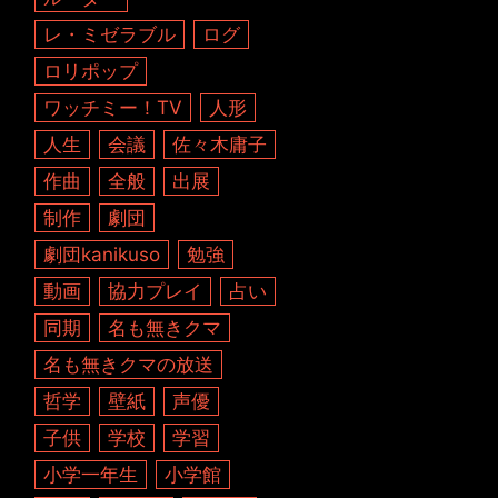
レ・ミゼラブル
ログ
ロリポップ
ワッチミー！TV
人形
人生
会議
佐々木庸子
作曲
全般
出展
制作
劇団
劇団kanikuso
勉強
動画
協力プレイ
占い
同期
名も無きクマ
名も無きクマの放送
哲学
壁紙
声優
子供
学校
学習
小学一年生
小学館