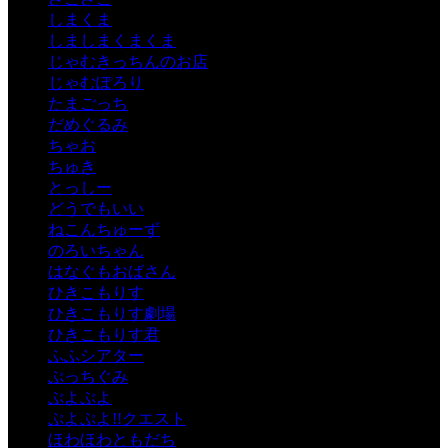
しまくま
しましまくまくま
じゃむきっちんのお店
じゃむぽろり
たまごっち
だめぐるみ
ちゃお
ちゅき
とっしー
どうでもいい
ねこんちゅーず
のろいちゃん
はなぐもおばさん
ひきこもりす
ひきこもりす劇場
ひきこもりす君
ふふシアター
ぷっちぐみ
ぷよぷよ
ぷよぷよ!!クエスト
ほわほわともだち