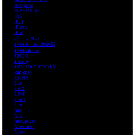
Instagram
INSYDIUM
iOS
iPad
iPhone
iPod
iモーション
JAM-Kitchen放送局
JAMKitchen
JINCO
Jincony
JMM DICTIONARY
kanikuso
KONA
Lab
LHX
LINE
Linux
Lion
mac
Mac
macupdate
Mavericks
Maya