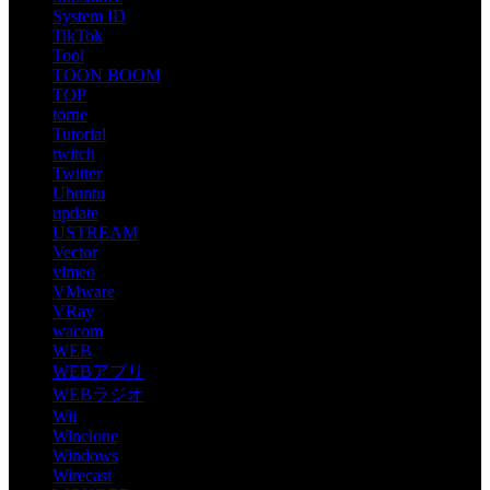
System ID
TikTok
Tool
TOON BOOM
TOP
torne
Tutorial
twitch
Twitter
Ubuntu
update
USTREAM
Vector
vimeo
VMware
VRay
wacom
WEB
WEBアプリ
WEBラジオ
Wii
Winclone
Windows
Wirecast