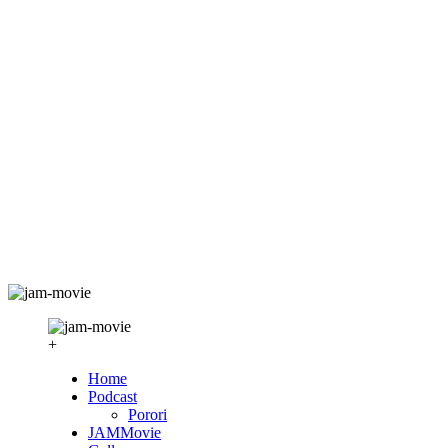
+
Home
Podcast
Porori
JAMMovie