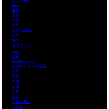
作曲
全般
出展
制作
劇団
劇団kanikuso
勉強
動画
協力プレイ
占い
同期
名も無きクマ
名も無きクマの放送
哲学
壁紙
声優
子供
学校
学習
小学一年生
小学館