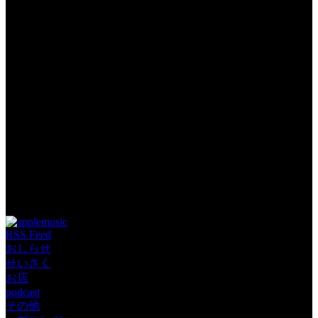
Tags: twitch YouTube ハプニング
RSS Feed
おしらせ
せいさく
お店
podcast
その他