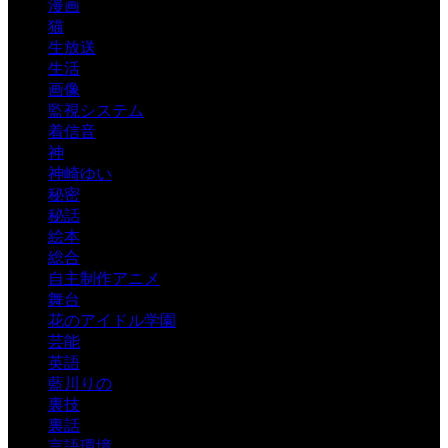
漫画
猫
生放送
生活
画像
監視システム
着信音
神
神崎ゆい
秘密
秘話
絵本
総合
自主制作アニメ
舞台
花のアイドル学園
芸能
英語
藍川りの
裏技
裏話
言語環境