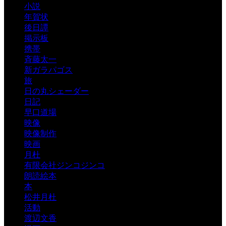
小説
年賀状
後日譚
掲示板
携帯
斉藤太一
新ガラパゴス
旅
日の丸シェーダー
日記
早口道場
映像
映像制作
映画
月杜
有限会社ジンコジンコ
朗読絵本
本
松井月杜
活動
渡辺文香