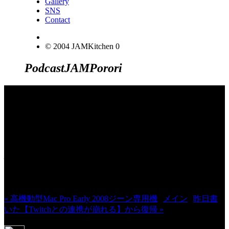
Gallery
SNS
Contact
© 2004 JAMKitchen
0
Podcast
JAM
Porori
JINCO＆TOSHIYUKIがおくる、キャ
ラクタープロジェクト・JAMKitchenの
こぼれ話。毎週公開しているアニメー
ション制作秘話や、オリジナルゲーム
作りを、ポロリとつぶやきます。ポッ
ドキャストでも公開中。
« 高機動型Mac Pro Early 2008ジーン専用機
|
メイン
|
昨日書
いた【Twitchとの連携が崩れる】から復帰 »