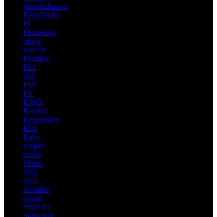
particleillusion
PatterNodes
PC
Photoshop
plugin
podcast
Premiere
PS3
ps4
PSP
PV
RAID
Redshift
RenderMan
RSS
Ruler
seagate
server
Shake
shop
SNS
Socialite
sound
Strata3D
Substance