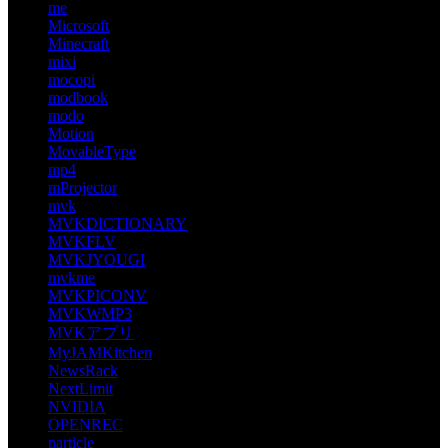
me
Microsoft
Minecraft
mixi
mocopi
modbook
modo
Motion
MovableType
mp4
mProjector
mvk
MVKDICTIONARY
MVKFLV
MVKJYOUGI
mvkme
MVKPICONV
MVKWMP3
MVKアプリ
MyJAMKitchen
NewsRack
NextLimit
NVIDIA
OPENREC
particle