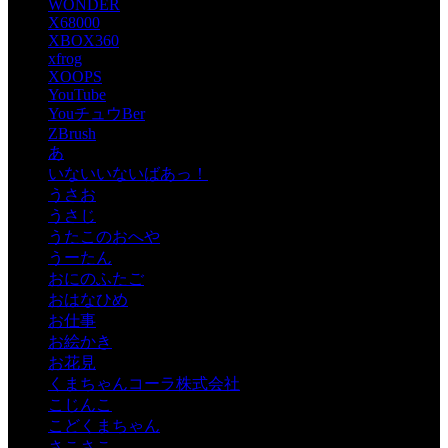
WONDER
X68000
XBOX360
xfrog
XOOPS
YouTube
YouチュウBer
ZBrush
あ
いないいないばあっ！
うさお
うさじ
うたこのおへや
うーたん
おにのふたご
おはなひめ
お仕事
お絵かき
お花見
くまちゃんコーラ株式会社
こじんこ
こどくまちゃん
さこさこ