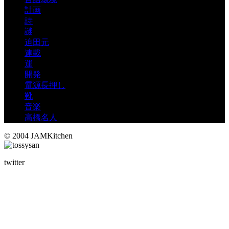
計画
詩
謎
迫田元
連載
運
開発
電源長押し
靴
音楽
高橋名人
© 2004 JAMKitchen
twitter