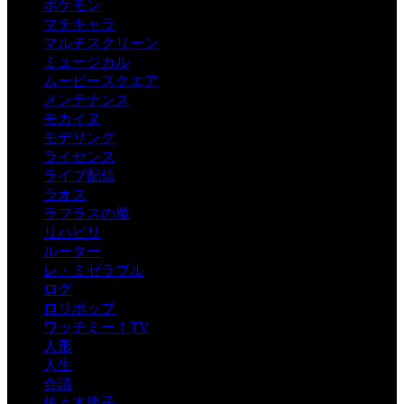
ポケモン
マチキャラ
マルチスクリーン
ミュージカル
ムービースクエア
メンテナンス
モカイヌ
モデリング
ライセンス
ライブ配信
ラオス
ラプラスの魔
リハビリ
ルーター
レ・ミゼラブル
ログ
ロリポップ
ワッチミー！TV
人形
人生
会議
佐々木庸子