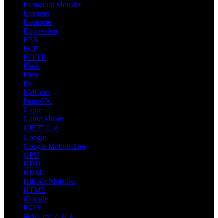
Elemental Monster
Ethernet
Evernote
Expression
FBX
FCP
FFFTP
Flash
Flow
flv
FMCore
FumeFX
Game
Game Maker
GIFアニメ
Google
Google Mobile App
GPU
HDD
HDMI
HiKiKoMoRiSu
HTML
iGoogle
IGTV
iiiあいすくりん