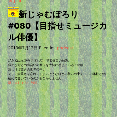
き】 »
新じゃむぽろり
#080【目指せミュージカ
ル俳優】
2013年7月12日 Filed in:
podcast
JAMKitchen制作こぼれ話 第80回目の放送。
様々な方との出会いの数々を大切に感じているこの頃。
気づけば驚きの世界の中。
そして貴重さを忘れてしまいそうなほどの勢いの中で、この体験と絆に
改めて驚いているのかも分かりません。
新じゃむぽろり #080