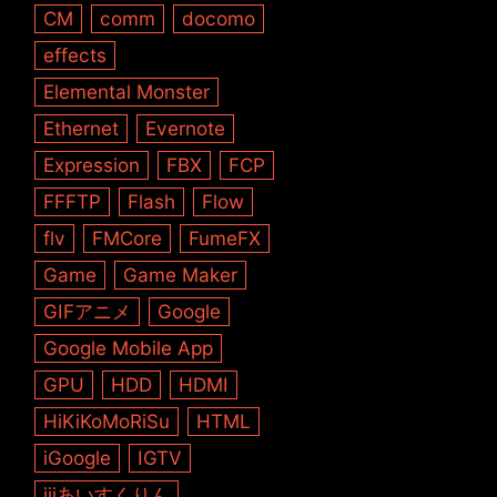
CM
comm
docomo
effects
Elemental Monster
Ethernet
Evernote
Expression
FBX
FCP
FFFTP
Flash
Flow
flv
FMCore
FumeFX
Game
Game Maker
GIFアニメ
Google
Google Mobile App
GPU
HDD
HDMI
HiKiKoMoRiSu
HTML
iGoogle
IGTV
iiiあいすくりん