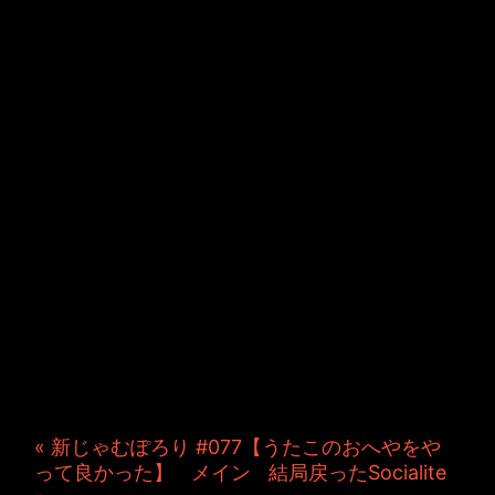
JINCO＆TOSHIYUKIがおく
る、キャラクタープロジェク
ト・JAMKitchenのこぼれ
話。毎週公開しているアニメ
ーション制作秘話や、オリジ
ナルゲーム作りを、ポロリと
つぶやきます。ポッドキャス
トでも公開中。
« 新じゃむぽろり #077【うたこのおへやをや
って良かった】
|
メイン
|
結局戻ったSocialite