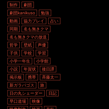
制作
劇団
劇団kanikuso
勉強
動画
協力プレイ
占い
同期
名も無きクマ
名も無きクマの放送
哲学
壁紙
声優
子供
学校
学習
小学一年生
小学館
小説
年賀状
後日譚
掲示板
携帯
斉藤太一
新ガラパゴス
旅
日の丸シェーダー
日記
早口道場
映像