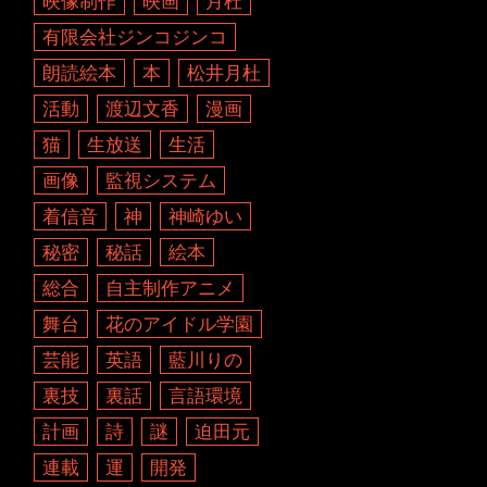
映像制作
映画
月杜
有限会社ジンコジンコ
朗読絵本
本
松井月杜
活動
渡辺文香
漫画
猫
生放送
生活
画像
監視システム
着信音
神
神崎ゆい
秘密
秘話
絵本
総合
自主制作アニメ
舞台
花のアイドル学園
芸能
英語
藍川りの
裏技
裏話
言語環境
計画
詩
謎
迫田元
連載
運
開発