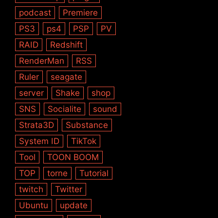
podcast
Premiere
PS3
ps4
PSP
PV
RAID
Redshift
RenderMan
RSS
Ruler
seagate
server
Shake
shop
SNS
Socialite
sound
Strata3D
Substance
System ID
TikTok
Tool
TOON BOOM
TOP
torne
Tutorial
twitch
Twitter
Ubuntu
update