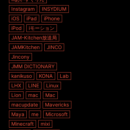
Instagram
INSYDIUM
iOS
iPad
iPhone
iPod
iモーション
JAM-Kitchen放送局
JAMKitchen
JINCO
Jincony
JMM DICTIONARY
kanikuso
KONA
Lab
LHX
LINE
Linux
Lion
mac
Mac
macupdate
Mavericks
Maya
me
Microsoft
Minecraft
mixi