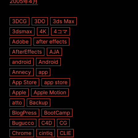
2005年4月
3DCG
3DO
3ds Max
3dsmax
4K
4コマ
Adobe
after effects
AfterEffects
AJA
android
Android
Annecy
app
App Store
app store
Apple
Apple Motion
atto
Backup
BlogPress
BootCamp
Bugucco
C4D
CG
Chrome
cintiq
CLIE