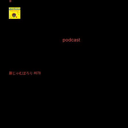
»
新じゃむぽろり
#078【JINCO疲労困憊】
2013年6月15日 Filed in:
podcast
JAMKitchen制作こぼれ話 第78回目の放送。
もう疲れてます。
正直なところヘトヘトです。
そんなJINCOの本音が聞ける今回の放送をどうぞ。
新じゃむぽろり #078