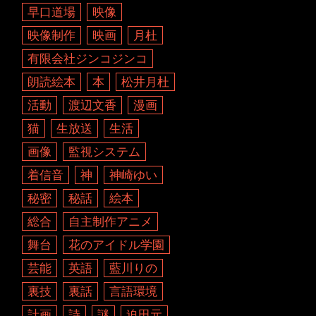
早口道場
映像
映像制作
映画
月杜
有限会社ジンコジンコ
朗読絵本
本
松井月杜
活動
渡辺文香
漫画
猫
生放送
生活
画像
監視システム
着信音
神
神崎ゆい
秘密
秘話
絵本
総合
自主制作アニメ
舞台
花のアイドル学園
芸能
英語
藍川りの
裏技
裏話
言語環境
計画
詩
謎
迫田元