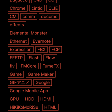
Chrome
cintiq
CLIE
CM
comm
docomo
effects
Elemental Monster
Ethernet
Evernote
Expression
FBX
FCP
FFFTP
Flash
Flow
flv
FMCore
FumeFX
Game
Game Maker
GIFアニメ
Google
Google Mobile App
GPU
HDD
HDMI
HiKiKoMoRiSu
HTML