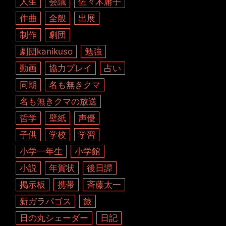
人生
会議
佐々木庸子
作曲
全般
出展
制作
劇団
劇団kanikuso
勉強
動画
協力プレイ
占い
同期
名も無きクマ
名も無きクマの放送
哲学
壁紙
声優
子供
学校
学習
小学一年生
小学館
小説
年賀状
後日譚
掲示板
携帯
斉藤太一
新ガラパゴス
旅
日の丸シェーダー
日記