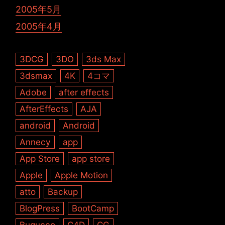
2005年5月
2005年4月
3DCG
3DO
3ds Max
3dsmax
4K
4コマ
Adobe
after effects
AfterEffects
AJA
android
Android
Annecy
app
App Store
app store
Apple
Apple Motion
atto
Backup
BlogPress
BootCamp
Bugucco
C4D
CG