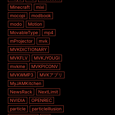
Minecraft
mixi
mocopi
modbook
modo
Motion
MovableType
mp4
mProjector
mvk
MVKDICTIONARY
MVKFLV
MVKJYOUGI
mvkme
MVKPICONV
MVKWMP3
MVKアプリ
MyJAMKitchen
NewsRack
NextLimit
NVIDIA
OPENREC
particle
particleillusion