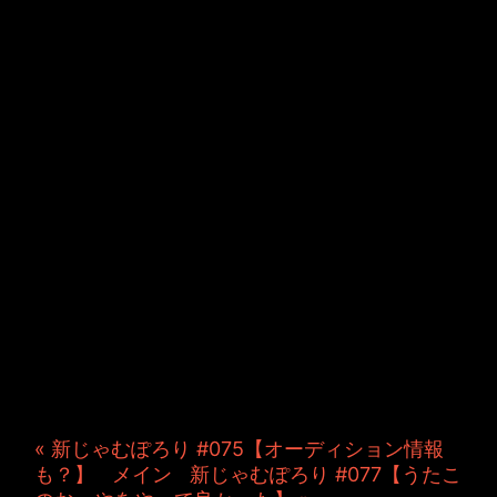
JINCO＆TOSHIYUKIがおく
る、キャラクタープロジェク
ト・JAMKitchenのこぼれ
話。毎週公開しているアニメ
ーション制作秘話や、オリジ
ナルゲーム作りを、ポロリと
つぶやきます。ポッドキャス
トでも公開中。
« 新じゃむぽろり #075【オーディション情報
も？】
|
メイン
|
新じゃむぽろり #077【うたこ