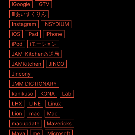
iGoogle
IGTV
iiiあいすくりん
Instagram
INSYDIUM
iOS
iPad
iPhone
iPod
iモーション
JAM-Kitchen放送局
JAMKitchen
JINCO
Jincony
JMM DICTIONARY
kanikuso
KONA
Lab
LHX
LINE
Linux
Lion
mac
Mac
macupdate
Mavericks
Maya
me
Microsoft