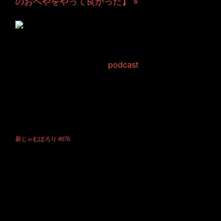
のおへやをやって良かった】 »
新じゃむぽろり
#076【JNCOと英語】
2013年5月31日 Filed in:
podcast
JAMKitchen制作こぼれ話 第76回目の放送。
実は、収録中にハプニングが起こり、収録途中で終了することになって
しまいました...
そこで、きりの良いところまでの放送です。
短い内容ですが、ちょっと変わった近況について語っていますので、お
楽しみ下さい。
新じゃむぽろり #076