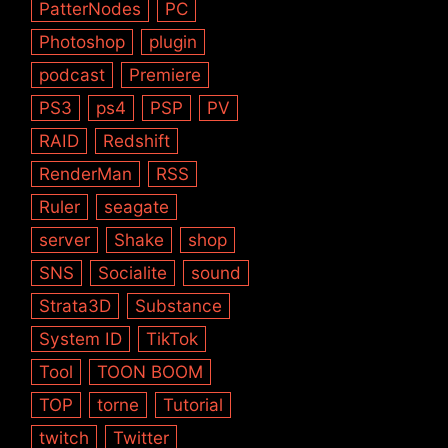
PatterNodes
PC
Photoshop
plugin
podcast
Premiere
PS3
ps4
PSP
PV
RAID
Redshift
RenderMan
RSS
Ruler
seagate
server
Shake
shop
SNS
Socialite
sound
Strata3D
Substance
System ID
TikTok
Tool
TOON BOOM
TOP
torne
Tutorial
twitch
Twitter