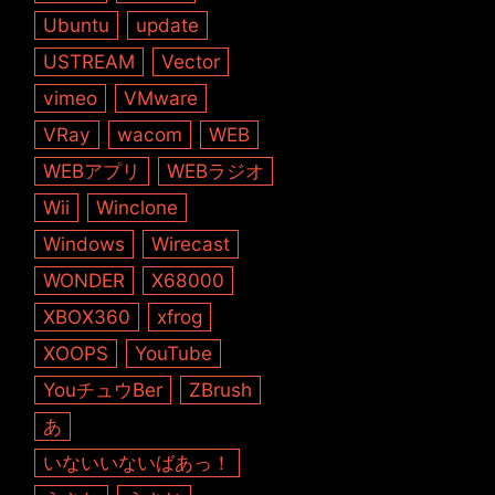
Ubuntu
update
USTREAM
Vector
vimeo
VMware
VRay
wacom
WEB
WEBアプリ
WEBラジオ
Wii
Winclone
Windows
Wirecast
WONDER
X68000
XBOX360
xfrog
XOOPS
YouTube
YouチュウBer
ZBrush
あ
いないいないばあっ！