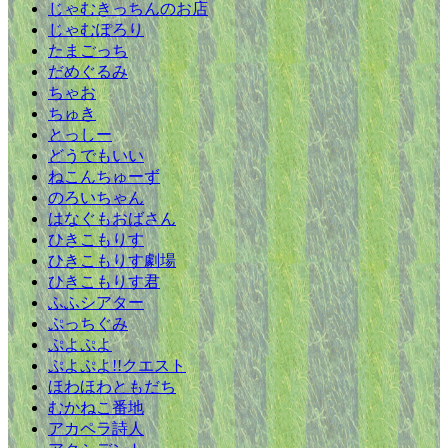
じゃむきっちんのお店
じゃむぽろり
たまごっち
だめぐるみ
ちゃお
ちゅき
とっしー
どうでもいい
ねこんちゅーず
のろいちゃん
はなぐもおばさん
ひきこもりす
ひきこもりす劇場
ひきこもりす君
ふふシアター
ぷっちぐみ
ぷよぷよ
ぷよぷよ!!クエスト
ほわほわともだち
むかねこ番地
アカペラ詩人