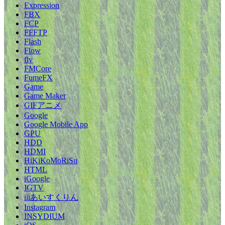
Expression
FBX
FCP
FFFTP
Flash
Flow
flv
FMCore
FumeFX
Game
Game Maker
GIFアニメ
Google
Google Mobile App
GPU
HDD
HDMI
HiKiKoMoRiSu
HTML
iGoogle
IGTV
iiiあいすくりん
Instagram
INSYDIUM