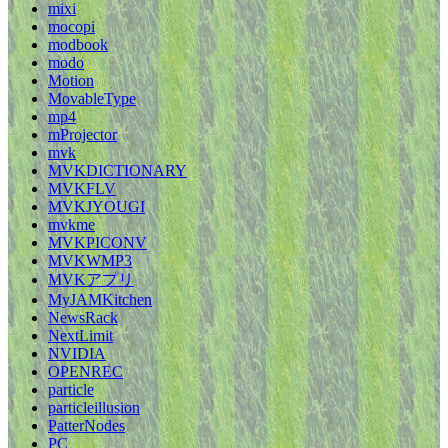
mixi
mocopi
modbook
modo
Motion
MovableType
mp4
mProjector
mvk
MVKDICTIONARY
MVKFLV
MVKJYOUGI
mvkme
MVKPICONV
MVKWMP3
MVKアプリ
MyJAMKitchen
NewsRack
NextLimit
NVIDIA
OPENREC
particle
particleillusion
PatterNodes
PC