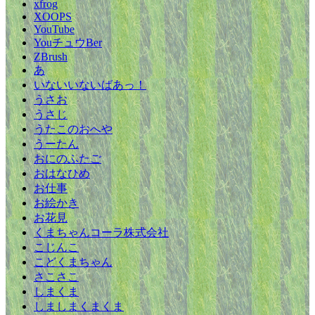
xfrog
XOOPS
YouTube
YouチュウBer
ZBrush
あ
いないいないばあっ！
うさお
うさじ
うたこのおへや
うーたん
おにのふたご
おはなひめ
お仕事
お絵かき
お花見
くまちゃんコーラ株式会社
こじんこ
こどくまちゃん
さこさこ
しまくま
しましまくまくま