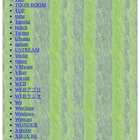
TOON BOOM
TOP
torne
Tutorial
twitch
Twitter
Ubuntu
update
USTREAM
Vector
vimeo
VMware
VRay
wacom
WEB
WEBアプリ
WEBラジオ
Wii
Winclone
Windows
Wirecast
WONDER
X68000
XBOX360