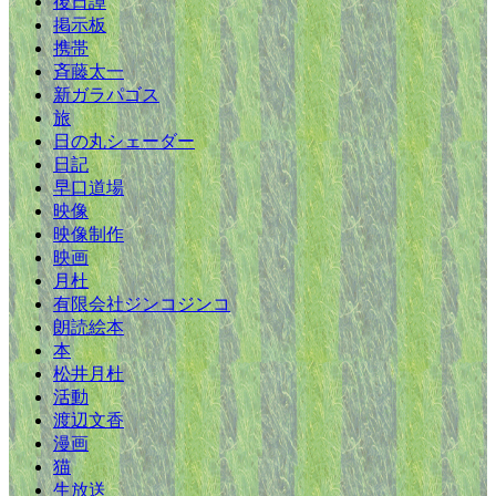
後日譚
掲示板
携帯
斉藤太一
新ガラパゴス
旅
日の丸シェーダー
日記
早口道場
映像
映像制作
映画
月杜
有限会社ジンコジンコ
朗読絵本
本
松井月杜
活動
渡辺文香
漫画
猫
生放送