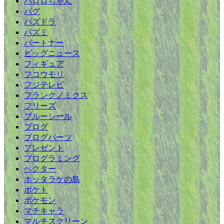
ハロロちゃん
バグ
パズドラ
パズミ
パートナー
ビッグニュース
フィギュア
フコウモリ
フジテレビ
フランクノミクス
フリーズ
ブルーシール
ブログ
ブログパーツ
プレゼント
プログラミング
ベクター
ホッタラケの島
ポケト
ポケモン
マチキャラ
マルチスクリーン