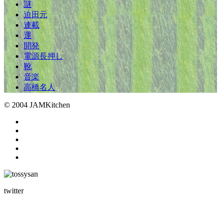
謎
迫田元
連載
運
開発
電源長押し
靴
音楽
高橋名人
© 2004 JAMKitchen
twitter