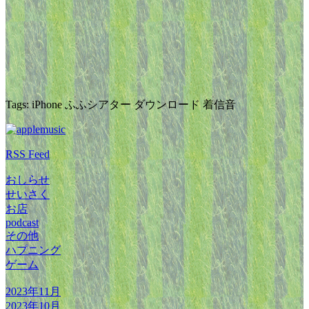
Tags: iPhone ふふシアター ダウンロード 着信音
RSS Feed
おしらせ
せいさく
お店
podcast
その他
ハプニング
ゲーム
2023年11月
2023年10月