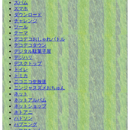
スパム
スマホ
ダウンロード
チャレンジ
ツール
テーマ
デコデコおしゃれバトル
デコデコタウン
デジタル駄菓子屋
デジハリ
デスクトップ
トイレ
トミカ
ニコニコ生放送
ニンジャスズメおちゅん
ネット
ネットアルバム
ネットショップ
ネトアニ
ハドソン
ハプニング