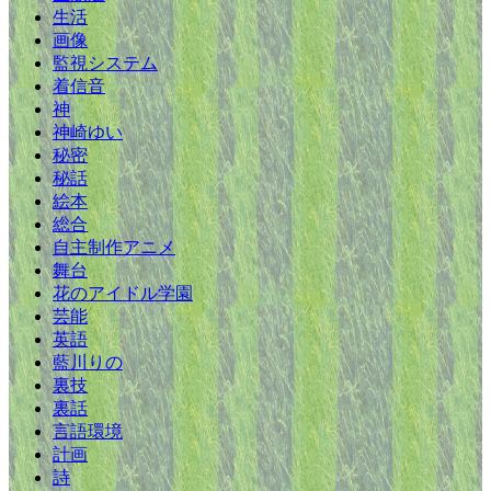
生活
画像
監視システム
着信音
神
神崎ゆい
秘密
秘話
絵本
総合
自主制作アニメ
舞台
花のアイドル学園
芸能
英語
藍川りの
裏技
裏話
言語環境
計画
詩