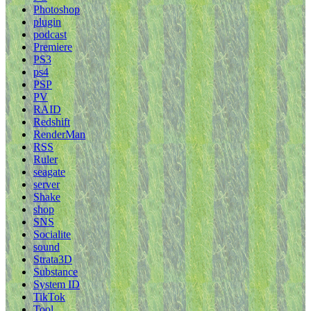
Photoshop
plugin
podcast
Premiere
PS3
ps4
PSP
PV
RAID
Redshift
RenderMan
RSS
Ruler
seagate
server
Shake
shop
SNS
Socialite
sound
Strata3D
Substance
System ID
TikTok
Tool