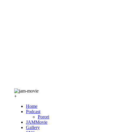
+
Home
Podcast
Porori
JAMMovie
Gallery