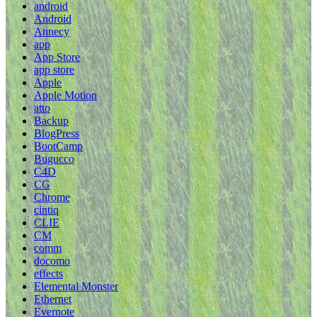
android
Android
Annecy
app
App Store
app store
Apple
Apple Motion
atto
Backup
BlogPress
BootCamp
Bugucco
C4D
CG
Chrome
cintiq
CLIE
CM
comm
docomo
effects
Elemental Monster
Ethernet
Evernote