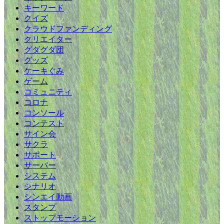
キーワード
クイズ
クラウドファンディング
クリエイター
グダグダ団
グッズ
ケーキぐみ
ゲーム
コミュニティ
コロナ
コンソール
コンテスト
サイン会
サクラ
サポート
サーバー
システム
シナリオ
シンエイ動画
スタンプ
ストップモーション