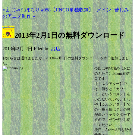
« 新じゃむぽろり #058【JINCO単独収録】
|
メイン
|
苦しみ
のアニメ制作 »
2013年2月1日の無料ダウンロード
2013年2月 2日 Filed in:
お店
お知らせは遅れましたが、2013年2月1日の無料ダウンロードを昨日追加しまし
た。
今回は初登場の【おに
のふたご】iPhone着信
音です。
【ふふシアター】で
は、何かと「カワイ
イ」というコメントを
いただいていて、もし
や【ふふシアター】で
の一番人気は？との噂
が高いキャラクターで
すので、ぜひぜひお使
いください。
後日、Android用も配信