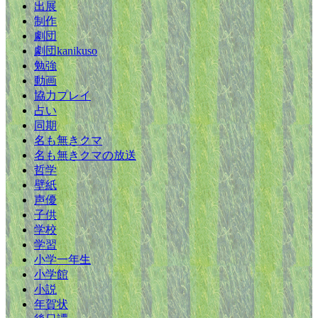
出展
制作
劇団
劇団kanikuso
勉強
動画
協力プレイ
占い
同期
名も無きクマ
名も無きクマの放送
哲学
壁紙
声優
子供
学校
学習
小学一年生
小学館
小説
年賀状