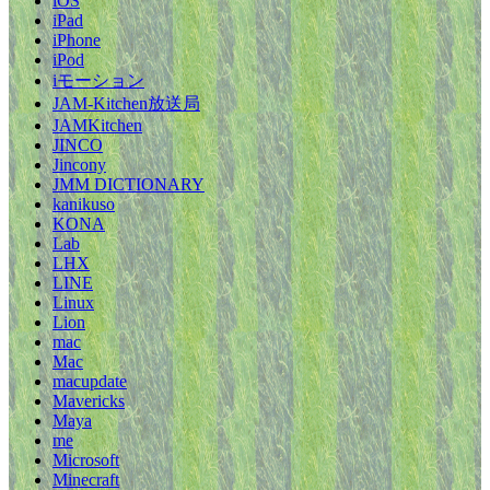
iOS
iPad
iPhone
iPod
iモーション
JAM-Kitchen放送局
JAMKitchen
JINCO
Jincony
JMM DICTIONARY
kanikuso
KONA
Lab
LHX
LINE
Linux
Lion
mac
Mac
macupdate
Mavericks
Maya
me
Microsoft
Minecraft