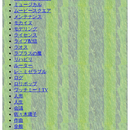
ミュージカル
ムービースクエア
メンテナンス
モカイヌ
モデリング
ライセンス
ライブ配信
ラオス
ラプラスの魔
リハビリ
ルーター
レ・ミゼラブル
ログ
ロリポップ
ワッチミー！TV
人形
人生
会議
佐々木庸子
作曲
全般