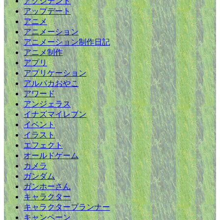
アクシデント
アップデート
アニメ
アニメーション
アニメーション制作日記
アニメ制作
アプリ
アプリケーション
アルパカおやこ
アワード
アンジェラス
イナズマイレブン
イベント
イラスト
エフェクト
オールドゲーム
カメラ
ガンダム
ガンホーさん
キャラクター
キャラクタープランナー
キャンペーン