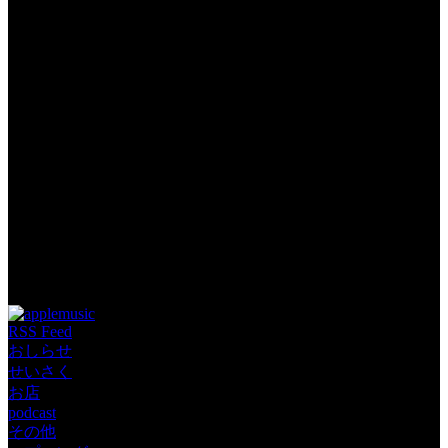
Tags: JAMKitchen JINCO podcast さこさこ はなぐもおばさん
神崎ゆい 自主制作アニメ 裏話
RSS Feed
おしらせ
せいさく
お店
podcast
その他