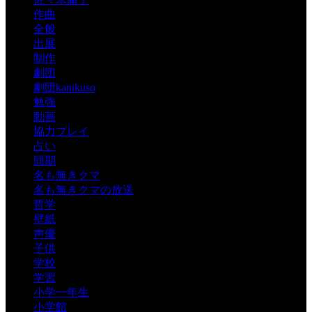
作曲
全般
出展
制作
劇団
劇団kanikuso
勉強
動画
協力プレイ
占い
同期
名も無きクマ
名も無きクマの放送
哲学
壁紙
声優
子供
学校
学習
小学一年生
小学館