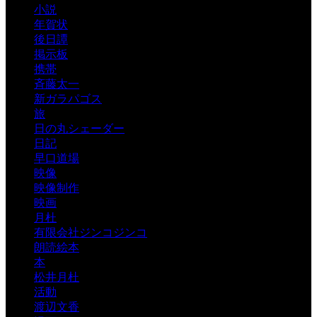
小説
年賀状
後日譚
掲示板
携帯
斉藤太一
新ガラパゴス
旅
日の丸シェーダー
日記
早口道場
映像
映像制作
映画
月杜
有限会社ジンコジンコ
朗読絵本
本
松井月杜
活動
渡辺文香