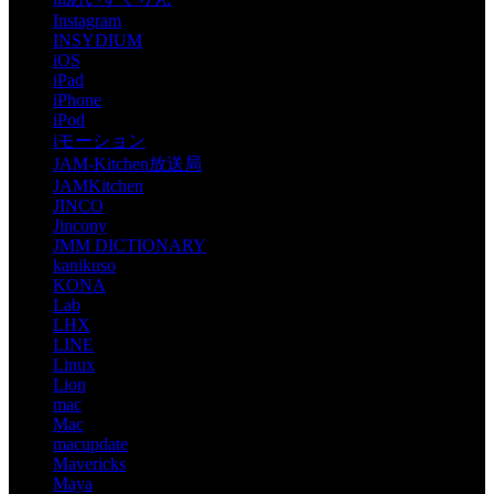
Instagram
INSYDIUM
iOS
iPad
iPhone
iPod
iモーション
JAM-Kitchen放送局
JAMKitchen
JINCO
Jincony
JMM DICTIONARY
kanikuso
KONA
Lab
LHX
LINE
Linux
Lion
mac
Mac
macupdate
Mavericks
Maya