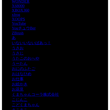
WONDER
X68000
XBOX360
xfrog
XOOPS
YouTube
YouチュウBer
ZBrush
あ
いないいないばあっ！
うさお
うさじ
うたこのおへや
うーたん
おにのふたご
おはなひめ
お仕事
お絵かき
お花見
くまちゃんコーラ株式会社
こじんこ
こどくまちゃん
さこさこ