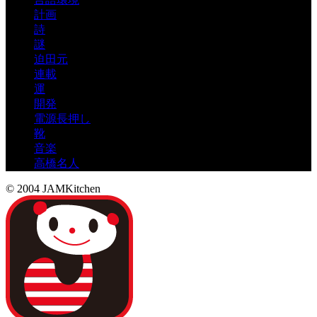
計画
詩
謎
迫田元
連載
運
開発
電源長押し
靴
音楽
高橋名人
© 2004 JAMKitchen