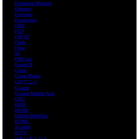
Elemental Monster
Ethernet
Evernote
Expression
FBX
FCP
FFFTP
Flash
Flow
flv
FMCore
FumeFX
Game
Game Maker
GIFアニメ
Google
Google Mobile App
GPU
HDD
HDMI
HiKiKoMoRiSu
HTML
iGoogle
IGTV
iiiあいすくりん