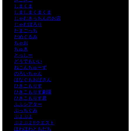
しまくま
しましまくまくま
じゃむきっちんのお店
じゃむぽろり
たまごっち
だめぐるみ
ちゃお
ちゅき
とっしー
どうでもいい
ねこんちゅーず
のろいちゃん
はなぐもおばさん
ひきこもりす
ひきこもりす劇場
ひきこもりす君
ふふシアター
ぷっちぐみ
ぷよぷよ
ぷよぷよ!!クエスト
ほわほわともだち