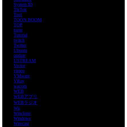
System ID
TikTok
Tool
TOON BOOM
TOP
torne
Tutorial
twitch
Twitter
Ubuntu
update
USTREAM
Vector
vimeo
VMware
VRay
wacom
WEB
WEBアプリ
WEBラジオ
Wii
Winclone
Windows
Wirecast