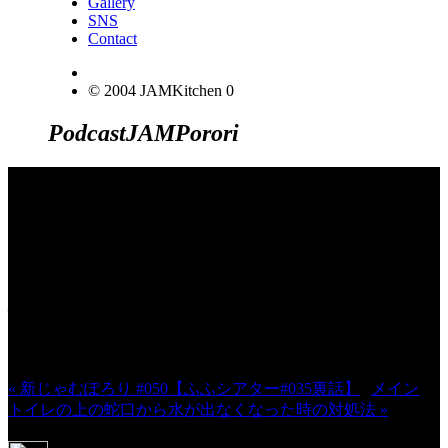
Gallery
SNS
Contact
© 2004 JAMKitchen
0
Podcast
JAM
Porori
JINCO＆TOSHIYUKIがおくる、キャ
ラクタープロジェクト・JAMKitchenの
こぼれ話。毎週公開しているアニメー
ション制作秘話や、オリジナルゲーム
作りを、ポロリとつぶやきます。ポッ
ドキャストでも公開中。
« 新じゃむぽろり #050【ふふシアター#035裏話】
|
メイン
|
トイレの上の蛇口から水が出なくなった時の対処法 »