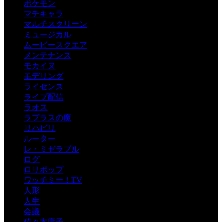
ポケモン
マチキャラ
マルチスクリーン
ミュージカル
ムービースクエア
メンテナンス
モカイヌ
モデリング
ライセンス
ライブ配信
ラオス
ラプラスの魔
リハビリ
ルーター
レ・ミゼラブル
ログ
ロリポップ
ワッチミー！TV
人形
人生
会議
佐々木庸子