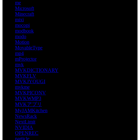
me
Microsoft
Minecraft
mixi
mocopi
modbook
modo
Motion
MovableType
mp4
mProjector
mvk
MVKDICTIONARY
MVKFLV
MVKJYOUGI
mvkme
MVKPICONV
MVKWMP3
MVKアプリ
MyJAMKitchen
NewsRack
NextLimit
NVIDIA
OPENREC
particle