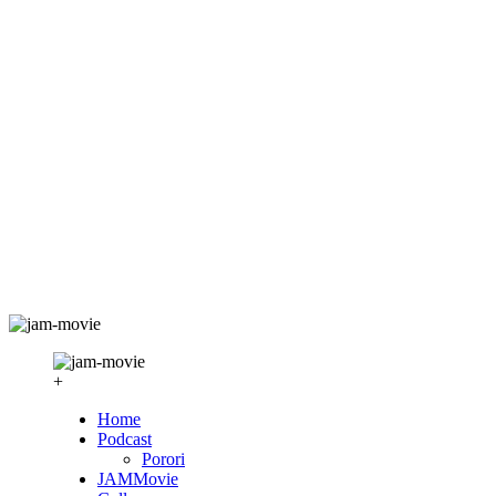
+
Home
Podcast
Porori
JAMMovie