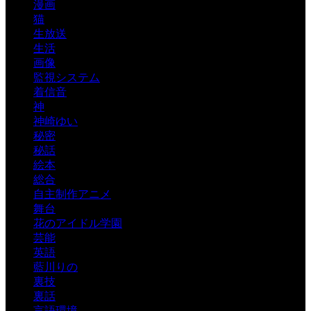
漫画
猫
生放送
生活
画像
監視システム
着信音
神
神崎ゆい
秘密
秘話
絵本
総合
自主制作アニメ
舞台
花のアイドル学園
芸能
英語
藍川りの
裏技
裏話
言語環境