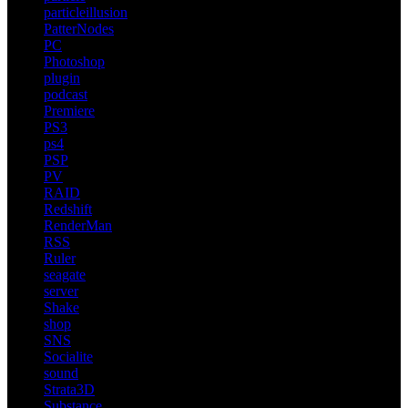
particleillusion
PatterNodes
PC
Photoshop
plugin
podcast
Premiere
PS3
ps4
PSP
PV
RAID
Redshift
RenderMan
RSS
Ruler
seagate
server
Shake
shop
SNS
Socialite
sound
Strata3D
Substance