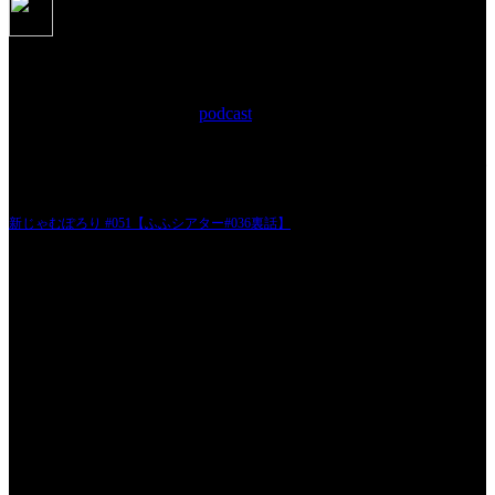
新じゃむぽろり #051【ふふシアタ
ー#036裏話】
2012年12月14日 Filed in:
podcast
JAMKitchen制作こぼれ話 第51回目の放送。
無事に50回目を終え、更に気持ちを新たにというわけでもありませんが、今まで
支えて下さっている方々から寄せられたメッセージに今回は触れています。
温かいメッセージを励みにこれからもがんばります！
新じゃむぽろり #051【ふふシアター#036裏話】