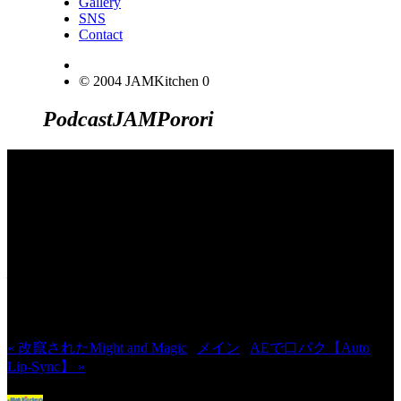
Gallery
SNS
Contact
© 2004 JAMKitchen
0
Podcast
JAM
Porori
JINCO＆TOSHIYUKIがおくる、キャ
ラクタープロジェクト・JAMKitchenの
こぼれ話。毎週公開しているアニメー
ション制作秘話や、オリジナルゲーム
作りを、ポロリとつぶやきます。ポッ
ドキャストでも公開中。
« 改竄されたMight and Magic
|
メイン
|
AEで口パク【Auto
Lip-Sync】 »