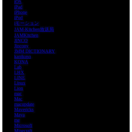
iOS
iPad
iPhone
iPod
iモーション
JAM-Kitchen放送局
JAMKitchen
JINCO
Jincony
JMM DICTIONARY
kanikuso
KONA
Lab
LHX
LINE
Linux
Lion
mac
Mac
macupdate
Mavericks
Maya
me
Microsoft
Minecraft