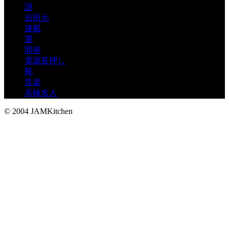
謎
迫田元
連載
運
開発
電源長押し
靴
音楽
高橋名人
© 2004 JAMKitchen