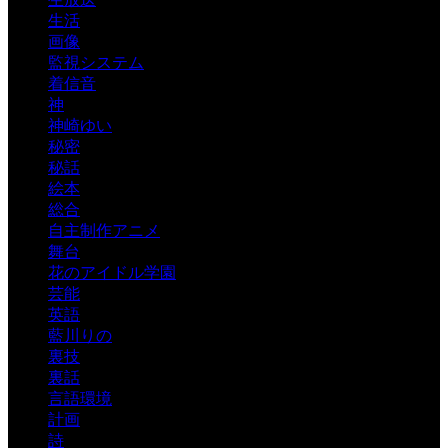
生活
画像
監視システム
着信音
神
神崎ゆい
秘密
秘話
絵本
総合
自主制作アニメ
舞台
花のアイドル学園
芸能
英語
藍川りの
裏技
裏話
言語環境
計画
詩