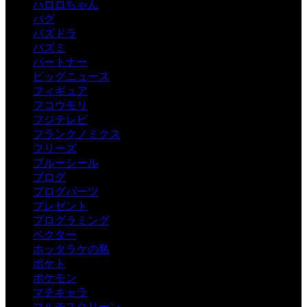
ハロロちゃん
バグ
パズドラ
パズミ
パートナー
ビッグニュース
フィギュア
フコウモリ
フジテレビ
フランクノミクス
フリーズ
ブルーシール
ブログ
ブログパーツ
プレゼント
プログラミング
ベクター
ホッタラケの島
ポケト
ポケモン
マチキャラ
マルチスクリーン