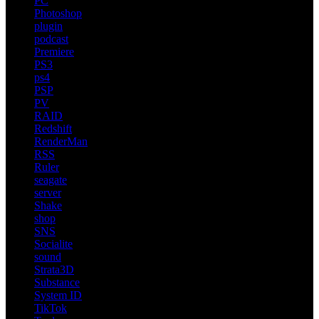
PC
Photoshop
plugin
podcast
Premiere
PS3
ps4
PSP
PV
RAID
Redshift
RenderMan
RSS
Ruler
seagate
server
Shake
shop
SNS
Socialite
sound
Strata3D
Substance
System ID
TikTok