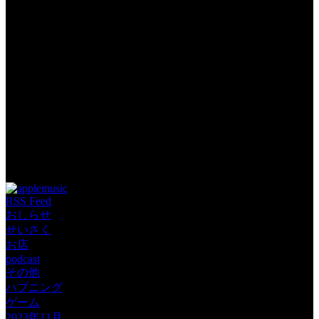
Tags: JAMKitchen JINCO podcast さこさこ 神崎ゆい 自主制作
アニメ 裏話
RSS Feed
おしらせ
せいさく
お店
podcast
その他
ハプニング
ゲーム
2023年11月