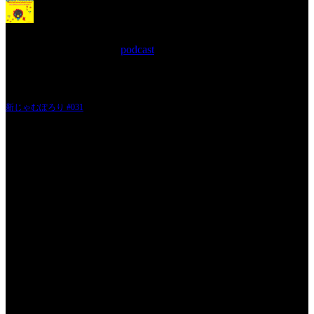
新じゃむぽろり #031
2012年7月20日 Filed in:
podcast
JAMKitchen制作こぼれ話 第31回目
今回、収録編集とハプニングがあって公開遅れました...ギリギリ金曜日更新でき
て良かったです。
新じゃむぽろり #031