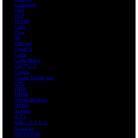
Expression
FBX
FCP
FFFTP
Flash
Flow
flv
FMCore
FumeFX
Game
Game Maker
GIFアニメ
Google
Google Mobile App
GPU
HDD
HDMI
HiKiKoMoRiSu
HTML
iGoogle
IGTV
iiiあいすくりん
Instagram
INSYDIUM