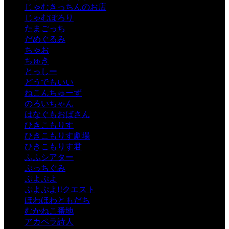
じゃむきっちんのお店
じゃむぽろり
たまごっち
だめぐるみ
ちゃお
ちゅき
とっしー
どうでもいい
ねこんちゅーず
のろいちゃん
はなぐもおばさん
ひきこもりす
ひきこもりす劇場
ひきこもりす君
ふふシアター
ぷっちぐみ
ぷよぷよ
ぷよぷよ!!クエスト
ほわほわともだち
むかねこ番地
アカペラ詩人