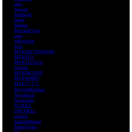
mixi
mocopi
modbook
modo
Motion
MovableType
mp4
mProjector
mvk
MVKDICTIONARY
MVKFLV
MVKJYOUGI
mvkme
MVKPICONV
MVKWMP3
MVKアプリ
MyJAMKitchen
NewsRack
NextLimit
NVIDIA
OPENREC
particle
particleillusion
PatterNodes