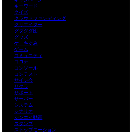
キーワード
クイズ
クラウドファンディング
クリエイター
グダグダ団
グッズ
ケーキぐみ
ゲーム
コミュニティ
コロナ
コンソール
コンテスト
サイン会
サクラ
サポート
サーバー
システム
シナリオ
シンエイ動画
スタンプ
ストップモーション