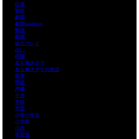
出展
制作
劇団
劇団kanikuso
勉強
動画
協力プレイ
占い
同期
名も無きクマ
名も無きクマの放送
哲学
壁紙
声優
子供
学校
学習
小学一年生
小学館
小説
年賀状