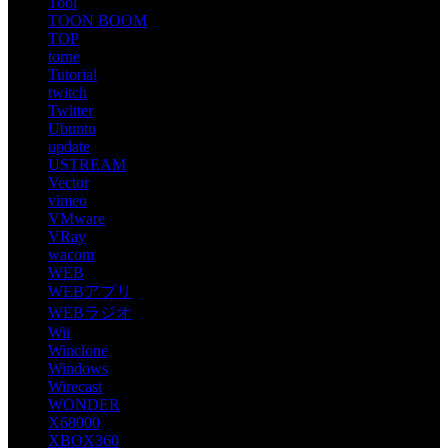
Tool
TOON BOOM
TOP
torne
Tutorial
twitch
Twitter
Ubuntu
update
USTREAM
Vector
vimeo
VMware
VRay
wacom
WEB
WEBアプリ
WEBラジオ
Wii
Winclone
Windows
Wirecast
WONDER
X68000
XBOX360