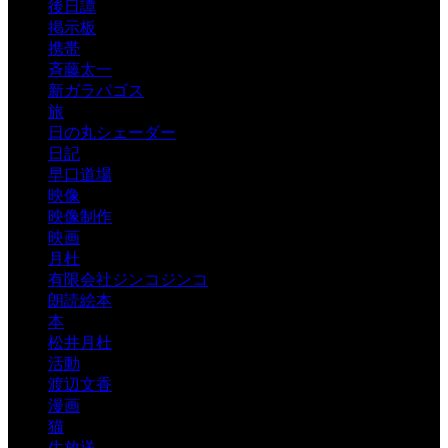
後日譚
掲示板
携帯
斉藤太一
新ガラパゴス
旅
日の丸シェーダー
日記
早口道場
映像
映像制作
映画
月杜
有限会社ジンコジンコ
朗読絵本
本
松井月杜
活動
渡辺文香
漫画
猫
生放送