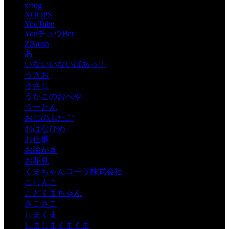
xfrog
XOOPS
YouTube
YouチュウBer
ZBrush
あ
いないいないばあっ！
うさお
うさじ
うたこのおへや
うーたん
おにのふたご
おはなひめ
お仕事
お絵かき
お花見
くまちゃんコーラ株式会社
こじんこ
こどくまちゃん
さこさこ
しまくま
しましまくまくま