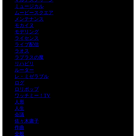
ミュージカル
ムービースクエア
メンテナンス
モカイヌ
モデリング
ライセンス
ライブ配信
ラオス
ラプラスの魔
リハビリ
ルーター
レ・ミゼラブル
ログ
ロリポップ
ワッチミー！TV
人形
人生
会議
佐々木庸子
作曲
全般