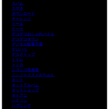
スパム
スマホ
ダウンロード
チャレンジ
ツール
テーマ
デコデコおしゃれバトル
デコデコタウン
デジタル駄菓子屋
デジハリ
デスクトップ
トイレ
トミカ
ニコニコ生放送
ニンジャスズメおちゅん
ネット
ネットアルバム
ネットショップ
ネトアニ
ハドソン
ハプニング