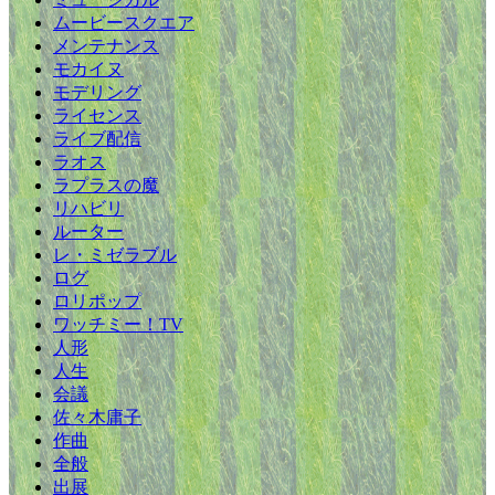
ムービースクエア
メンテナンス
モカイヌ
モデリング
ライセンス
ライブ配信
ラオス
ラプラスの魔
リハビリ
ルーター
レ・ミゼラブル
ログ
ロリポップ
ワッチミー！TV
人形
人生
会議
佐々木庸子
作曲
全般
出展