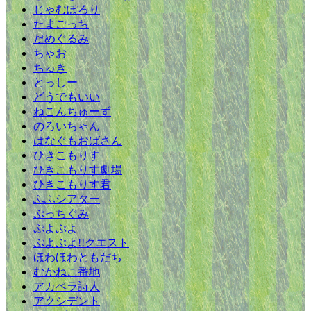
じゃむぽろり
たまごっち
だめぐるみ
ちゃお
ちゅき
とっしー
どうでもいい
ねこんちゅーず
のろいちゃん
はなぐもおばさん
ひきこもりす
ひきこもりす劇場
ひきこもりす君
ふふシアター
ぷっちぐみ
ぷよぷよ
ぷよぷよ!!クエスト
ほわほわともだち
むかねこ番地
アカペラ詩人
アクシデント