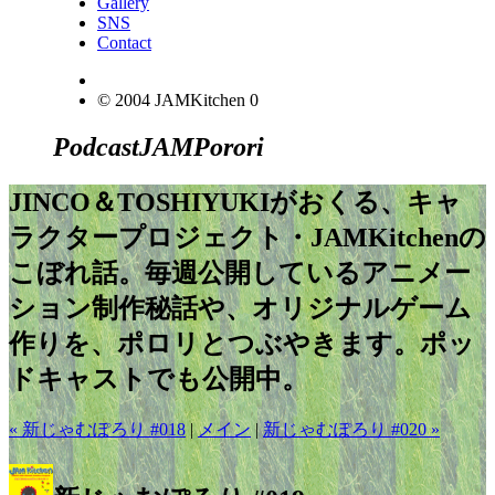
Gallery
SNS
Contact
© 2004 JAMKitchen
0
Podcast
JAM
Porori
JINCO＆TOSHIYUKIがおくる、キャ
ラクタープロジェクト・JAMKitchenの
こぼれ話。毎週公開しているアニメー
ション制作秘話や、オリジナルゲーム
作りを、ポロリとつぶやきます。ポッ
ドキャストでも公開中。
« 新じゃむぽろり #018
|
メイン
|
新じゃむぽろり #020 »