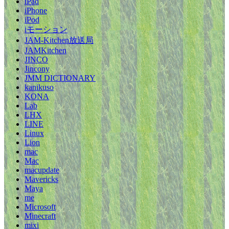
iPad
iPhone
iPod
iモーション
JAM-Kitchen放送局
JAMKitchen
JINCO
Jincony
JMM DICTIONARY
kanikuso
KONA
Lab
LHX
LINE
Linux
Lion
mac
Mac
macupdate
Mavericks
Maya
me
Microsoft
Minecraft
mixi