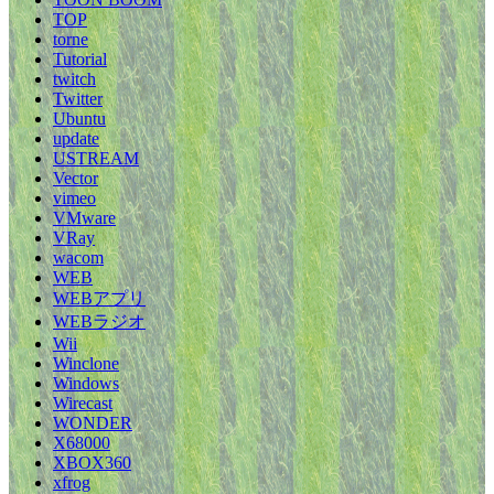
TOP
torne
Tutorial
twitch
Twitter
Ubuntu
update
USTREAM
Vector
vimeo
VMware
VRay
wacom
WEB
WEBアプリ
WEBラジオ
Wii
Winclone
Windows
Wirecast
WONDER
X68000
XBOX360
xfrog