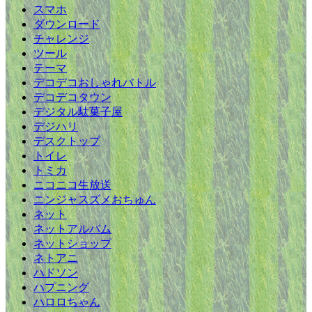
スマホ
ダウンロード
チャレンジ
ツール
テーマ
デコデコおしゃれバトル
デコデコタウン
デジタル駄菓子屋
デジハリ
デスクトップ
トイレ
トミカ
ニコニコ生放送
ニンジャスズメおちゅん
ネット
ネットアルバム
ネットショップ
ネトアニ
ハドソン
ハプニング
ハロロちゃん