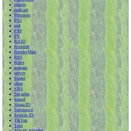
plugin
podcast
Premiere
PS3
ps4
PSP
PV
RAID
Redshift
RenderMan
RSS
Ruler
seagate
server
Shake
shop
SNS
Socialite
sound
Strata3D
Substance
System ID
TikTok
Tool
TOON BOOM