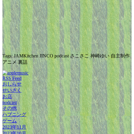
Tags: JAMKitchen JINCO podcast さこさこ 神崎ゆい 自主制作
アニメ 裏話
RSS Feed
おしらせ
せいさく
お店
podcast
その他
ハプニング
ゲーム
2023年11月
2023年10月