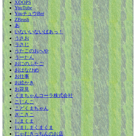
XOOPS
YouTube
YouチュウBer
ZBrush
あ
いないいないばあっ！
うさお
うさじ
うたこのおへや
うーたん
おにのふたご
おはなひめ
お仕事
お絵かき
お花見
くまちゃんコーラ株式会社
こじんこ
こどくまちゃん
さこさこ
しまくま
しましまくまくま
じゃむきっちんのお店