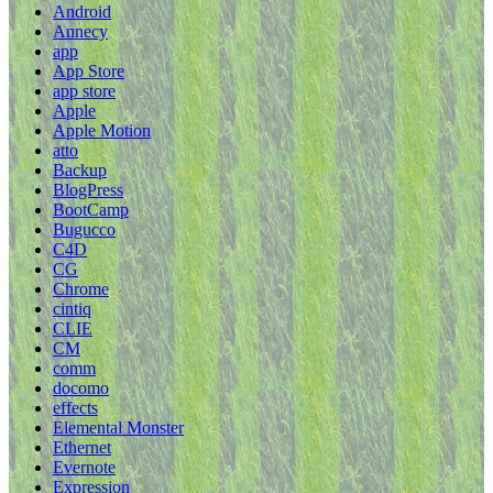
Android
Annecy
app
App Store
app store
Apple
Apple Motion
atto
Backup
BlogPress
BootCamp
Bugucco
C4D
CG
Chrome
cintiq
CLIE
CM
comm
docomo
effects
Elemental Monster
Ethernet
Evernote
Expression