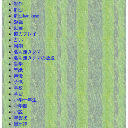
制作
劇団
劇団kanikuso
勉強
動画
協力プレイ
占い
同期
名も無きクマ
名も無きクマの放送
哲学
壁紙
声優
子供
学校
学習
小学一年生
小学館
小説
年賀状
後日譚