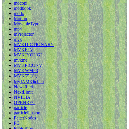
mocopi
modbook
modo
Motion
MovableType
mp4
mProjector
mvk
MVKDICTIONARY
MVKFLV
MVKJYOUGI
mvkme
MVKPICONV
MVKWMP3
MVKアプリ
MyJAMKitchen
NewsRack
NextLimit
NVIDIA
OPENREC
particle
particleillusion
PatterNodes
PC
Photoshop