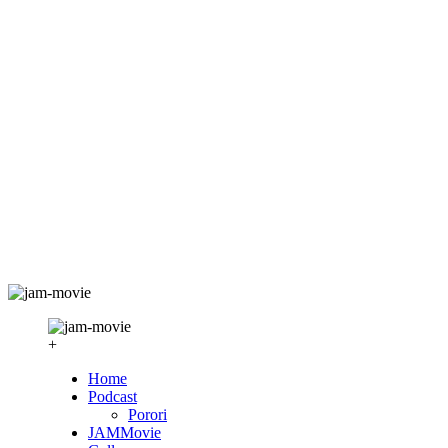
+
Home
Podcast
Porori
JAMMovie