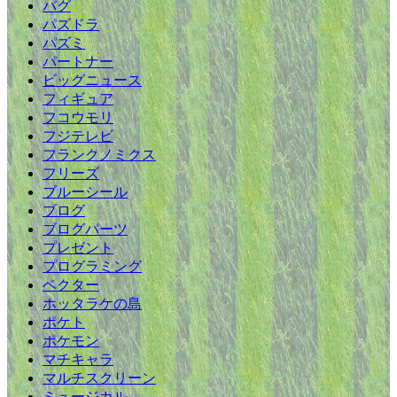
バグ
パズドラ
パズミ
パートナー
ビッグニュース
フィギュア
フコウモリ
フジテレビ
フランクノミクス
フリーズ
ブルーシール
ブログ
ブログパーツ
プレゼント
プログラミング
ベクター
ホッタラケの島
ポケト
ポケモン
マチキャラ
マルチスクリーン
ミュージカル