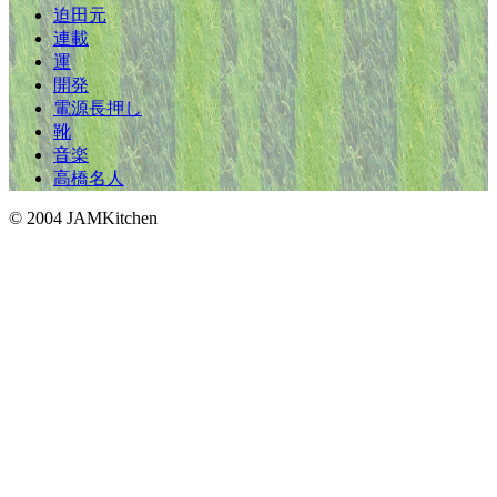
迫田元
連載
運
開発
電源長押し
靴
音楽
高橋名人
© 2004 JAMKitchen