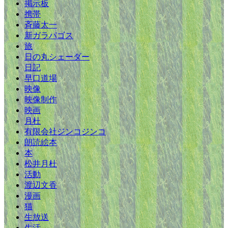
掲示板
携帯
斉藤太一
新ガラパゴス
旅
日の丸シェーダー
日記
早口道場
映像
映像制作
映画
月杜
有限会社ジンコジンコ
朗読絵本
本
松井月杜
活動
渡辺文香
漫画
猫
生放送
生活