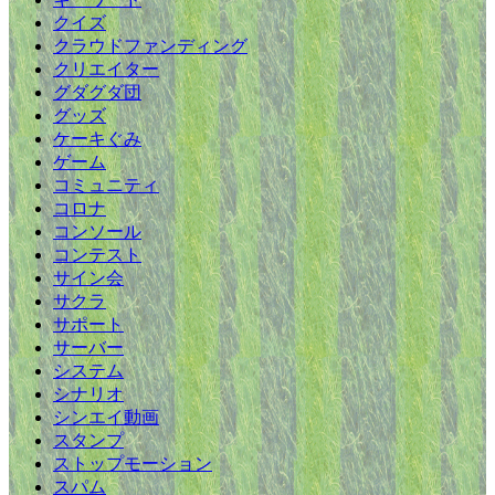
クイズ
クラウドファンディング
クリエイター
グダグダ団
グッズ
ケーキぐみ
ゲーム
コミュニティ
コロナ
コンソール
コンテスト
サイン会
サクラ
サポート
サーバー
システム
シナリオ
シンエイ動画
スタンプ
ストップモーション
スパム