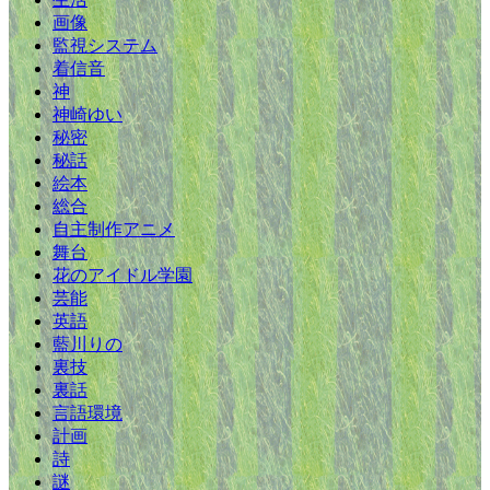
画像
監視システム
着信音
神
神崎ゆい
秘密
秘話
絵本
総合
自主制作アニメ
舞台
花のアイドル学園
芸能
英語
藍川りの
裏技
裏話
言語環境
計画
詩
謎