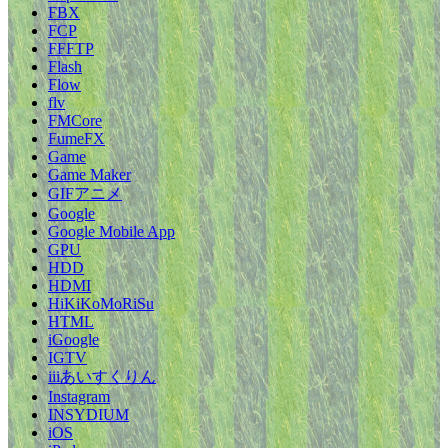
FBX
FCP
FFFTP
Flash
Flow
flv
FMCore
FumeFX
Game
Game Maker
GIFアニメ
Google
Google Mobile App
GPU
HDD
HDMI
HiKiKoMoRiSu
HTML
iGoogle
IGTV
iiiあいすくりん
Instagram
INSYDIUM
iOS