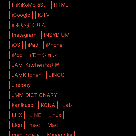
HiKiKoMoRiSu
HTML
iGoogle
IGTV
iiiあいすくりん
Instagram
INSYDIUM
iOS
iPad
iPhone
iPod
iモーション
JAM-Kitchen放送局
JAMKitchen
JINCO
Jincony
JMM DICTIONARY
kanikuso
KONA
Lab
LHX
LINE
Linux
Lion
mac
Mac
macupdate
Mavericks