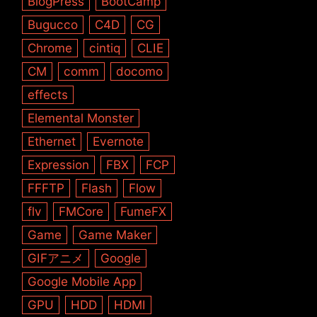
BlogPress
BootCamp
Bugucco
C4D
CG
Chrome
cintiq
CLIE
CM
comm
docomo
effects
Elemental Monster
Ethernet
Evernote
Expression
FBX
FCP
FFFTP
Flash
Flow
flv
FMCore
FumeFX
Game
Game Maker
GIFアニメ
Google
Google Mobile App
GPU
HDD
HDMI