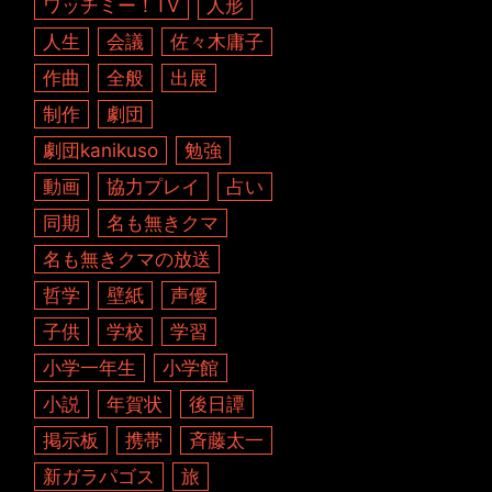
ワッチミー！TV
人形
人生
会議
佐々木庸子
作曲
全般
出展
制作
劇団
劇団kanikuso
勉強
動画
協力プレイ
占い
同期
名も無きクマ
名も無きクマの放送
哲学
壁紙
声優
子供
学校
学習
小学一年生
小学館
小説
年賀状
後日譚
掲示板
携帯
斉藤太一
新ガラパゴス
旅