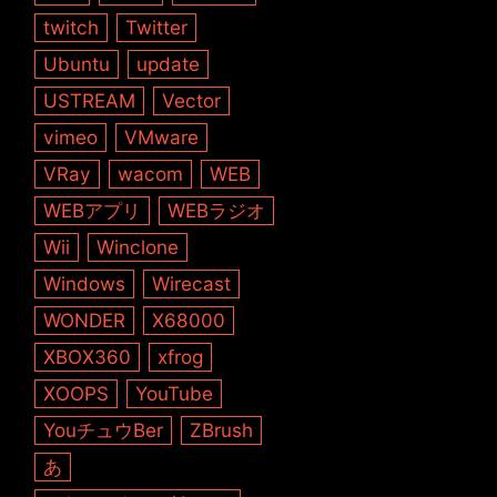
twitch
Twitter
Ubuntu
update
USTREAM
Vector
vimeo
VMware
VRay
wacom
WEB
WEBアプリ
WEBラジオ
Wii
Winclone
Windows
Wirecast
WONDER
X68000
XBOX360
xfrog
XOOPS
YouTube
YouチュウBer
ZBrush
あ