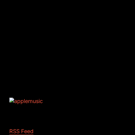
Tags: JAMKitchen JINCO podcast WEBラジ
オ さこさこ 神崎ゆい 自主制作アニメ 裏話
RSS Feed