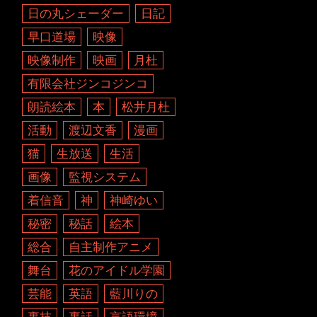
日の丸シェーダー
日記
早口道場
映像
映像制作
映画
月杜
有限会社ジンコジンコ
朗読絵本
本
松井月杜
活動
渡辺文香
漫画
猫
生放送
生活
画像
監視システム
着信音
神
神崎ゆい
秘密
秘話
絵本
総合
自主制作アニメ
舞台
花のアイドル学園
芸能
英語
藍川りの
裏技
裏話
言語環境