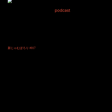
新じゃむぽろり #017
2012年4月13日 Filed in:
podcast
どもども！神崎です☆皆様いかがお過ごしですか！？
私は稽古の真っ最中です！！4月20日～22日まで参宮橋のトランスミッ
ションで
舞台に出るので皆さん、お時間合えば見に来てください！！今日も素敵
なじゃむぽろ
りライフを☆
新じゃむぽろり #017