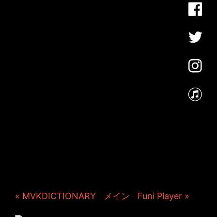
JINCO＆TOSHIYUKIがおく
る、キャラクタープロジェク
ト・JAMKitchenのこぼれ
話。毎週公開しているアニメ
ーション制作秘話や、オリジ
ナルゲーム作りを、ポロリと
つぶやきます。ポッドキャス
トでも公開中。
« MVKDICTIONARY
|
メイン
|
Funi Player »