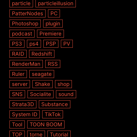
particle
particleillusion
PatterNodes
PC
Photoshop
plugin
podcast
Premiere
PS3
ps4
PSP
PV
RAID
Redshift
RenderMan
RSS
Ruler
seagate
server
Shake
shop
SNS
Socialite
sound
Strata3D
Substance
System ID
TikTok
Tool
TOON BOOM
TOP
torne
Tutorial