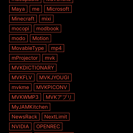
Maya
me
Microsoft
Minecraft
mixi
mocopi
modbook
modo
Motion
MovableType
mp4
mProjector
mvk
MVKDICTIONARY
MVKFLV
MVKJYOUGI
mvkme
MVKPICONV
MVKWMP3
MVKアプリ
MyJAMKitchen
NewsRack
NextLimit
NVIDIA
OPENREC