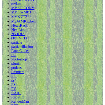
mvkme
MVKPICONV
MVKWMP3
MVKアプリ
MyJAMKitchen
NewsRack
NextLimit
NVIDIA
OPENREC
particle
particleillusion
PatterNodes
PC
Photoshop
plugin
podcast
Premiere
PS3
ps4
PSP
PV
RAID
Redshift
RenderMan