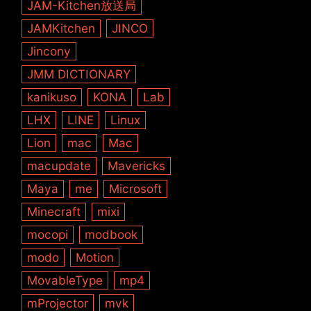
JAM-Kitchen放送局
JAMKitchen
JINCO
Jincony
JMM DICTIONARY
kanikuso
KONA
Lab
LHX
LINE
Linux
Lion
mac
Mac
macupdate
Mavericks
Maya
me
Microsoft
Minecraft
mixi
mocopi
modbook
modo
Motion
MovableType
mp4
mProjector
mvk