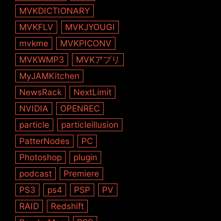
MVKDICTIONARY
MVKFLV
MVKJYOUGI
mvkme
MVKPICONV
MVKWMP3
MVKアプリ
MyJAMKitchen
NewsRack
NextLimit
NVIDIA
OPENREC
particle
particleillusion
PatterNodes
PC
Photoshop
plugin
podcast
Premiere
PS3
ps4
PSP
PV
RAID
Redshift