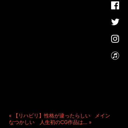
JINCO＆TOSHIYUKIがおく
る、キャラクタープロジェク
ト・JAMKitchenのこぼれ
話。毎週公開しているアニメ
ーション制作秘話や、オリジ
ナルゲーム作りを、ポロリと
つぶやきます。ポッドキャス
トでも公開中。
« 【リハビリ】性格が違ったらしい
|
メイン
|
なつかしい 人生初のCG作品は... »