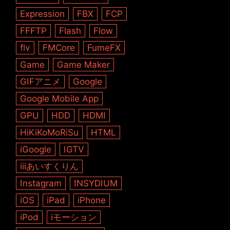
Expression
FBX
FCP
FFFTP
Flash
Flow
flv
FMCore
FumeFX
Game
Game Maker
GIFアニメ
Google
Google Mobile App
GPU
HDD
HDMI
HiKiKoMoRiSu
HTML
iGoogle
IGTV
iiiあいすくりん
Instagram
INSYDIUM
iOS
iPad
iPhone
iPod
iモーション