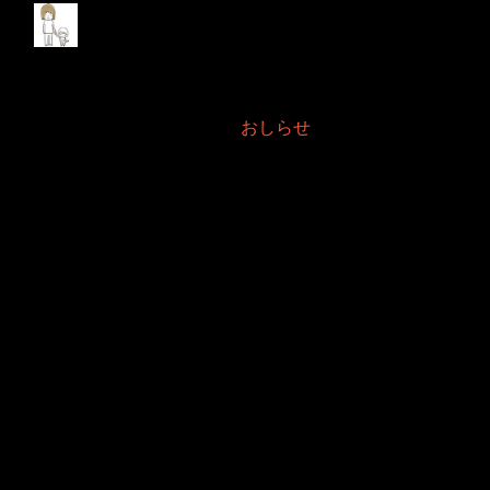
ポッドキャスト再始
動？？
2011年12月 1日 Filed in:
おしらせ
現在グダグダ団の声を担当している迫田さんをメインパーソナリティー
としてポッドキャストが再始動しそうです。
ちなみに下は最近連載中の【グダグダ団】