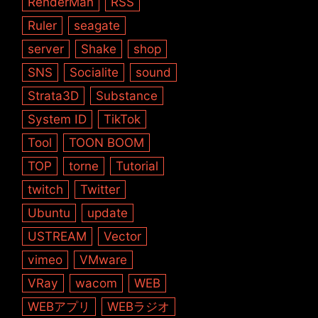
RenderMan
RSS
Ruler
seagate
server
Shake
shop
SNS
Socialite
sound
Strata3D
Substance
System ID
TikTok
Tool
TOON BOOM
TOP
torne
Tutorial
twitch
Twitter
Ubuntu
update
USTREAM
Vector
vimeo
VMware
VRay
wacom
WEB
WEBアプリ
WEBラジオ