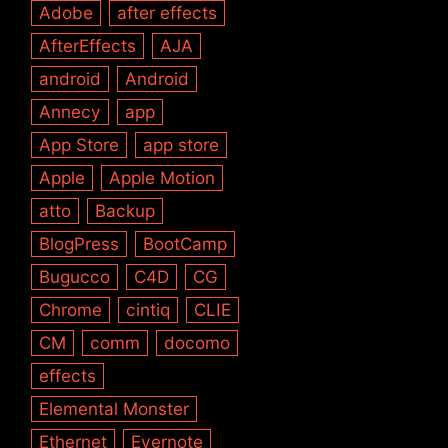
Adobe
after effects
AfterEffects
AJA
android
Android
Annecy
app
App Store
app store
Apple
Apple Motion
atto
Backup
BlogPress
BootCamp
Bugucco
C4D
CG
Chrome
cintiq
CLIE
CM
comm
docomo
effects
Elemental Monster
Ethernet
Evernote