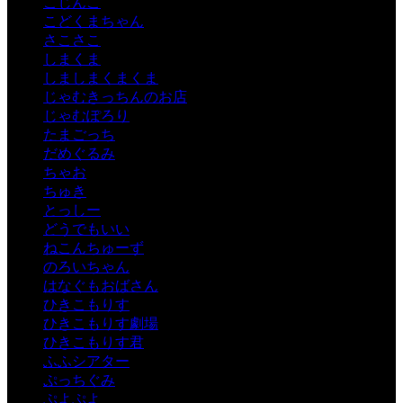
こじんこ
こどくまちゃん
さこさこ
しまくま
しましまくまくま
じゃむきっちんのお店
じゃむぽろり
たまごっち
だめぐるみ
ちゃお
ちゅき
とっしー
どうでもいい
ねこんちゅーず
のろいちゃん
はなぐもおばさん
ひきこもりす
ひきこもりす劇場
ひきこもりす君
ふふシアター
ぷっちぐみ
ぷよぷよ