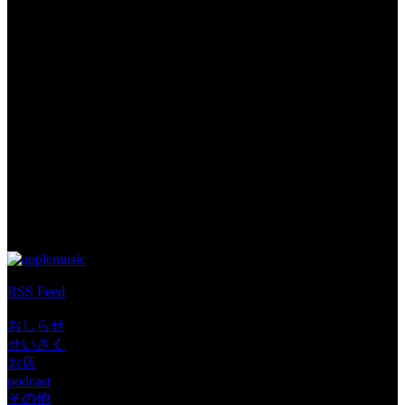
Tags: YouTube しましまくまくま ハドソン
RSS Feed
おしらせ
せいさく
お店
podcast
その他