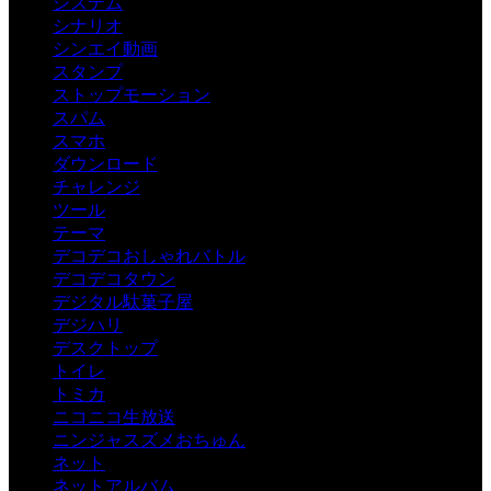
システム
シナリオ
シンエイ動画
スタンプ
ストップモーション
スパム
スマホ
ダウンロード
チャレンジ
ツール
テーマ
デコデコおしゃれバトル
デコデコタウン
デジタル駄菓子屋
デジハリ
デスクトップ
トイレ
トミカ
ニコニコ生放送
ニンジャスズメおちゅん
ネット
ネットアルバム