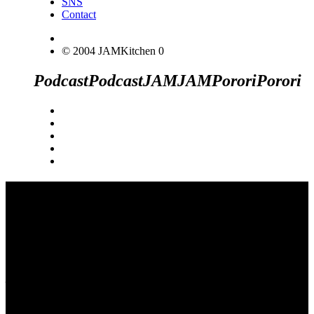
SNS
Contact
© 2004 JAMKitchen
0
Podcast
Podcast
JAM
JAM
Porori
Porori
JINCO＆TOSHIYUKIがおくる、キャ
ラクタープロジェクト・JAMKitchenの
こぼれ話。毎週公開しているアニメー
ション制作秘話や、オリジナルゲーム
作りを、ポロリとつぶやきます。ポッ
ドキャストでも公開中。