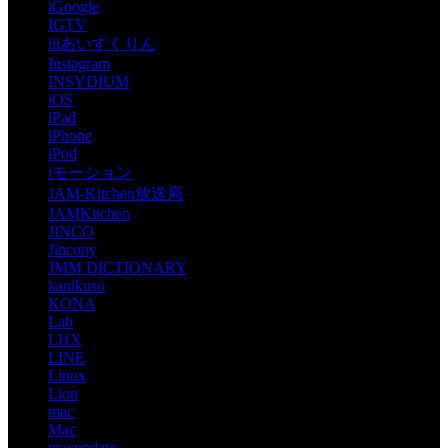
iGoogle
IGTV
iiiあいすくりん
Instagram
INSYDIUM
iOS
iPad
iPhone
iPod
iモーション
JAM-Kitchen放送局
JAMKitchen
JINCO
Jincony
JMM DICTIONARY
kanikuso
KONA
Lab
LHX
LINE
Linux
Lion
mac
Mac
macupdate