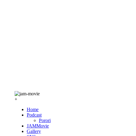
+
Home
Podcast
Porori
JAMMovie
Gallery