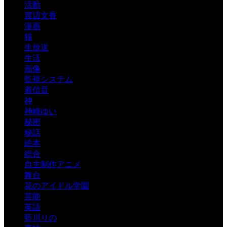
活動
渡辺文香
漫画
猫
生放送
生活
画像
監視システム
着信音
神
神崎ゆい
秘密
秘話
絵本
総合
自主制作アニメ
舞台
花のアイドル学園
芸能
英語
藍川りの