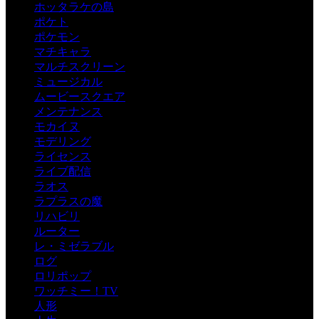
ホッタラケの島
ポケト
ポケモン
マチキャラ
マルチスクリーン
ミュージカル
ムービースクエア
メンテナンス
モカイヌ
モデリング
ライセンス
ライブ配信
ラオス
ラプラスの魔
リハビリ
ルーター
レ・ミゼラブル
ログ
ロリポップ
ワッチミー！TV
人形