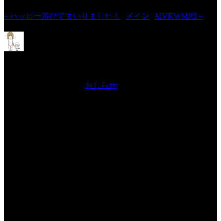
« ハッピー浴びてまいりました！
|
メイン
|
MVKWMP3 »
しましまくまくまがYouTubeに進
出！
2010年4月13日 Filed in:
おしらせ