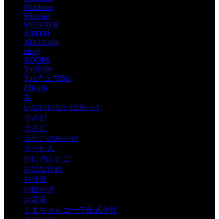
Windows
Wirecast
WONDER
X68000
XBOX360
xfrog
XOOPS
YouTube
YouチュウBer
ZBrush
あ
いないいないばあっ！
うさお
うさじ
うたこのおへや
うーたん
おにのふたご
おはなひめ
お仕事
お絵かき
お花見
くまちゃんコーラ株式会社