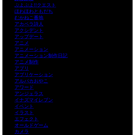
ぷよぷよ!!クエスト
ほわほわともだち
むかねこ番地
アカペラ詩人
アクシデント
アップデート
アニメ
アニメーション
アニメーション制作日記
アニメ制作
アプリ
アプリケーション
アルパカおやこ
アワード
アンジェラス
イナズマイレブン
イベント
イラスト
エフェクト
オールドゲーム
カメラ