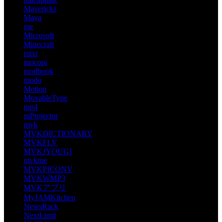
Mavericks
Maya
me
Microsoft
Minecraft
mixi
mocopi
modbook
modo
Motion
MovableType
mp4
mProjector
mvk
MVKDICTIONARY
MVKFLV
MVKJYOUGI
mvkme
MVKPICONV
MVKWMP3
MVKアプリ
MyJAMKitchen
NewsRack
NextLimit