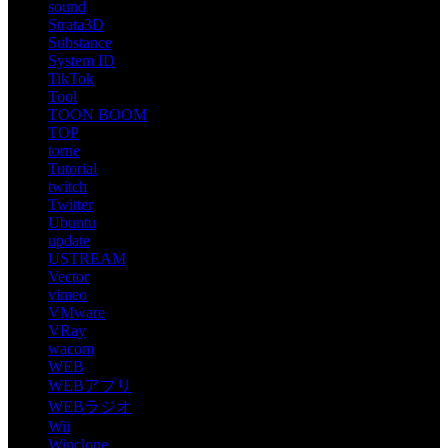
sound
Strata3D
Substance
System ID
TikTok
Tool
TOON BOOM
TOP
torne
Tutorial
twitch
Twitter
Ubuntu
update
USTREAM
Vector
vimeo
VMware
VRay
wacom
WEB
WEBアプリ
WEBラジオ
Wii
Winclone