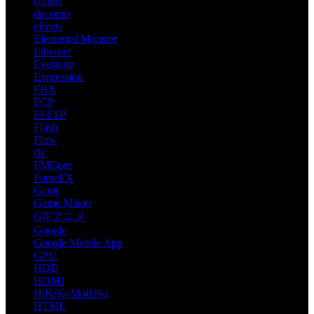
comm
docomo
effects
Elemental Monster
Ethernet
Evernote
Expression
FBX
FCP
FFFTP
Flash
Flow
flv
FMCore
FumeFX
Game
Game Maker
GIFアニメ
Google
Google Mobile App
GPU
HDD
HDMI
HiKiKoMoRiSu
HTML