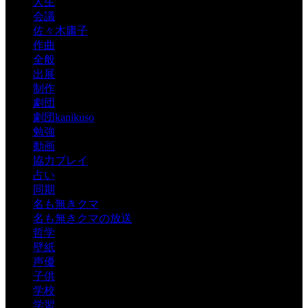
人生
会議
佐々木庸子
作曲
全般
出展
制作
劇団
劇団kanikuso
勉強
動画
協力プレイ
占い
同期
名も無きクマ
名も無きクマの放送
哲学
壁紙
声優
子供
学校
学習