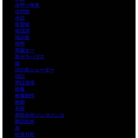
小学一年生
小学館
小説
年賀状
後日譚
掲示板
携帯
斉藤太一
新ガラパゴス
旅
日の丸シェーダー
日記
早口道場
映像
映像制作
映画
月杜
有限会社ジンコジンコ
朗読絵本
本
松井月杜