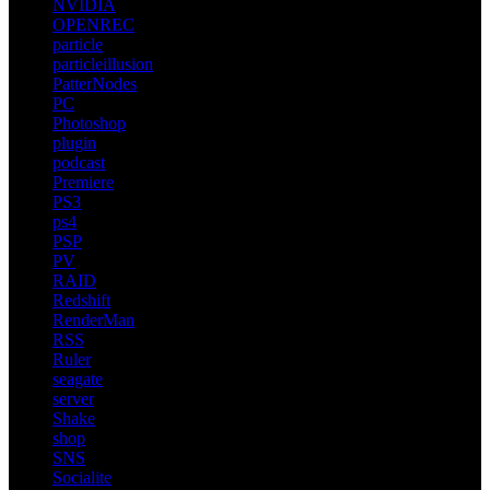
NVIDIA
OPENREC
particle
particleillusion
PatterNodes
PC
Photoshop
plugin
podcast
Premiere
PS3
ps4
PSP
PV
RAID
Redshift
RenderMan
RSS
Ruler
seagate
server
Shake
shop
SNS
Socialite