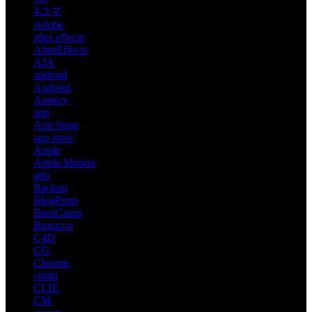
4コマ
Adobe
after effects
AfterEffects
AJA
android
Android
Annecy
app
App Store
app store
Apple
Apple Motion
atto
Backup
BlogPress
BootCamp
Bugucco
C4D
CG
Chrome
cintiq
CLIE
CM