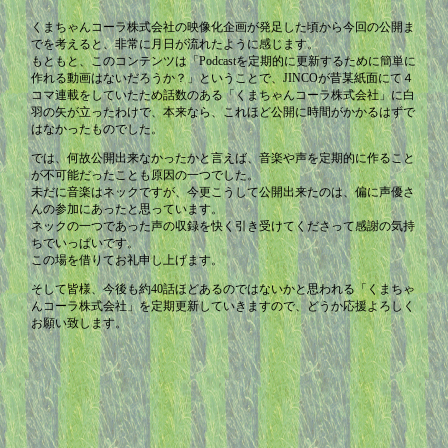
くまちゃんコーラ株式会社の映像化企画が発足した頃から今回の公開ま
でを考えると、非常に月日が流れたように感じます。
もともと、このコンテンツは「Podcastを定期的に更新するために簡単に
作れる動画はないだろうか？」ということで、JINCOが昔某紙面にて４
コマ連載をしていたため話数のある「くまちゃんコーラ株式会社」に白
羽の矢が立ったわけで、本来なら、これほど公開に時間がかかるはずで
はなかったものでした。
では、何故公開出来なかったかと言えば、音楽や声を定期的に作ること
が不可能だったことも原因の一つでした。
未だに音楽はネックですが、今更こうして公開出来たのは、偏に声優さ
んの参加にあったと思っています。
ネックの一つであった声の収録を快く引き受けてくださって感謝の気持
ちでいっぱいです。
この場を借りてお礼申し上げます。
そして皆様、今後も約40話ほどあるのではないかと思われる「くまちゃ
んコーラ株式会社」を定期更新していきますので、どうか応援よろしく
お願い致します。