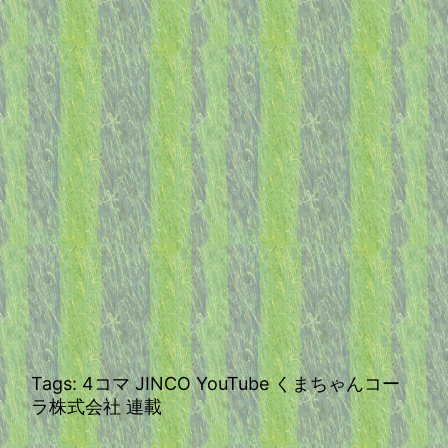
Tags: 4コマ JINCO YouTube くまちゃんコー
ラ株式会社 連載