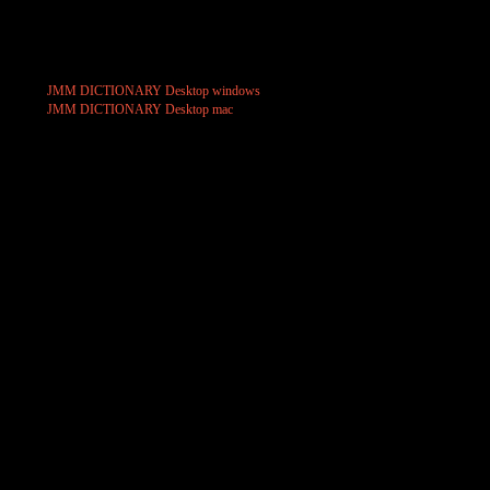
人型ナビゲーションの採用により、あなたのマネージャとしてお使いい
ただけますと幸いです。
☆ダウンロード
・
JMM DICTIONARY Desktop windows
・
JMM DICTIONARY Desktop mac
☆基本操作の説明動画