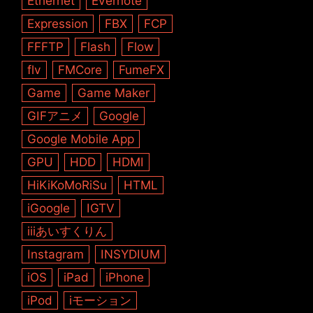
Ethernet
Evernote
Expression
FBX
FCP
FFFTP
Flash
Flow
flv
FMCore
FumeFX
Game
Game Maker
GIFアニメ
Google
Google Mobile App
GPU
HDD
HDMI
HiKiKoMoRiSu
HTML
iGoogle
IGTV
iiiあいすくりん
Instagram
INSYDIUM
iOS
iPad
iPhone
iPod
iモーション