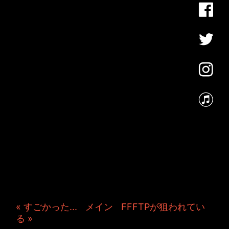
JINCO＆TOSHIYUKIがおく
る、キャラクタープロジェク
ト・JAMKitchenのこぼれ
話。毎週公開しているアニメ
ーション制作秘話や、オリジ
ナルゲーム作りを、ポロリと
つぶやきます。ポッドキャス
トでも公開中。
« すごかった...
|
メイン
|
FFFTPが狙われてい
る »