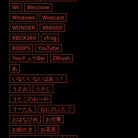
Wii
Winclone
Windows
Wirecast
WONDER
X68000
XBOX360
xfrog
XOOPS
YouTube
YouチュウBer
ZBrush
あ
いないいないばあっ！
うさお
うさじ
うたこのおへや
うーたん
おにのふたご
おはなひめ
お仕事
お絵かき
お花見