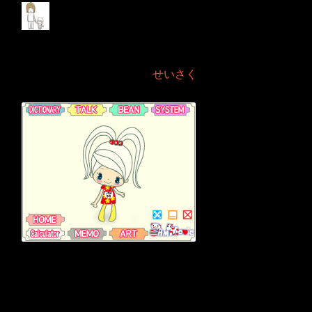
JMM DICTIONARY
Desktop
2010年1月29日 Filed in:
せいさく
デスクトップに常駐
しておくことで、あ
なたのビジネスシー
ンに活躍必死のアプ
リケーションが誕生
しました。（すみま
せん）
☆主な機能
・名前の通り辞書
機能を搭載。
・デスクトップ付
箋として、手書き＆
テキスト入力保存機
能を完備。
・突然の計算に便利な電卓機能も装備。
・【豆知識機能】【時計機能】【しりとり機能】【占い機能】などな
ど、日々の生活に役立つ機能が満載。