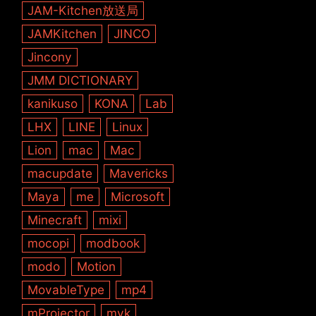
JAM-Kitchen放送局
JAMKitchen
JINCO
Jincony
JMM DICTIONARY
kanikuso
KONA
Lab
LHX
LINE
Linux
Lion
mac
Mac
macupdate
Mavericks
Maya
me
Microsoft
Minecraft
mixi
mocopi
modbook
modo
Motion
MovableType
mp4
mProjector
mvk