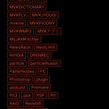
MVKDICTIONARY
MVKFLV
MVKJYOUGI
mvkme
MVKPICONV
MVKWMP3
MVKアプリ
MyJAMKitchen
NewsRack
NextLimit
NVIDIA
OPENREC
particle
particleillusion
PatterNodes
PC
Photoshop
plugin
podcast
Premiere
PS3
ps4
PSP
PV
RAID
Redshift