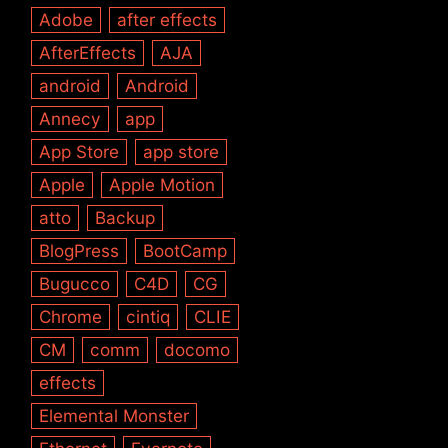
Adobe
after effects
AfterEffects
AJA
android
Android
Annecy
app
App Store
app store
Apple
Apple Motion
atto
Backup
BlogPress
BootCamp
Bugucco
C4D
CG
Chrome
cintiq
CLIE
CM
comm
docomo
effects
Elemental Monster