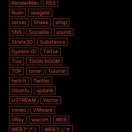
RenderMan
RSS
Ruler
seagate
server
Shake
shop
SNS
Socialite
sound
Strata3D
Substance
System ID
TikTok
Tool
TOON BOOM
TOP
torne
Tutorial
twitch
Twitter
Ubuntu
update
USTREAM
Vector
vimeo
VMware
VRay
wacom
WEB
WEBアプリ
WEBラジオ