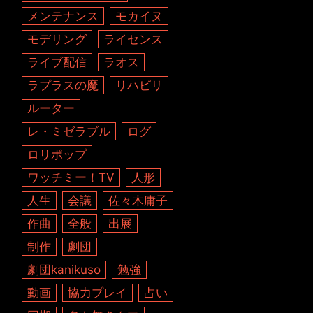
メンテナンス
モカイヌ
モデリング
ライセンス
ライブ配信
ラオス
ラプラスの魔
リハビリ
ルーター
レ・ミゼラブル
ログ
ロリポップ
ワッチミー！TV
人形
人生
会議
佐々木庸子
作曲
全般
出展
制作
劇団
劇団kanikuso
勉強
動画
協力プレイ
占い