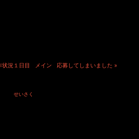
＆TOSHIYUKIがおくる、キャラクタ
Kitchenのこぼれ話。毎週公開して
作秘話や、オリジナルゲーム作りを
やきます。ポッドキャストでも公
rs制作状況１日目
|
メイン
|
応募してしまいました »
a Stairs制作状況２日目
d in:
せいさく
た。
も中盤もしくは終盤といったところでしょうか。
見直した方が良いのかどうか悩んでおります。
これはこれで出してしまおうか・・・
。