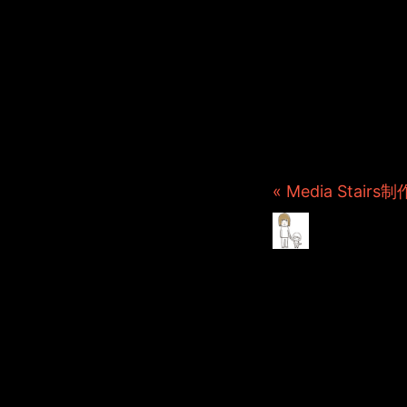
JINCO
ト・JAM
ション制
つぶ
« Media Stai
Medi
2008年6月20日 File
ざっくりと出来上がりまし
いよいよセカンドシーズン
時間制限まで、じっくりと
２本目も考えているので、
決断の時かも分かりません