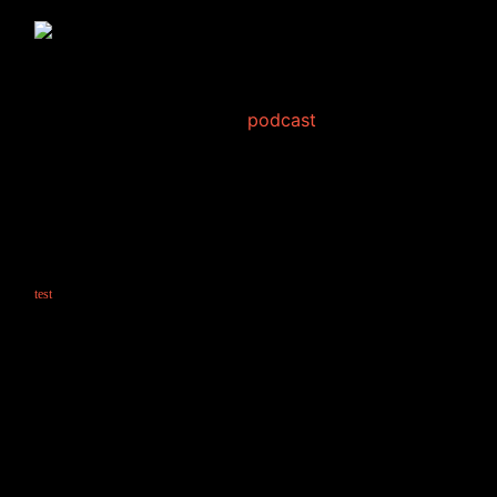
セキュリティアップデー
ト等ありました
2008年5月29日 Filed in:
podcast
今回のアップデートではサーバーのパフォーマンスが劇的に改善しまし
た。
うちだけのことかもわかりませんが、以前はログでも何でも表示するた
びにモッサリした読み込みで苦痛だったのです。
下は本件とは関係のないCGテスト映像です。
test