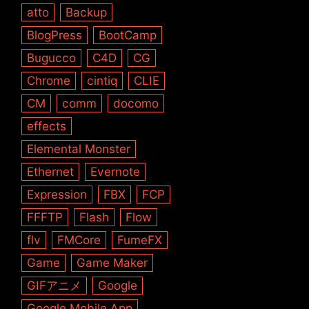
atto
Backup
BlogPress
BootCamp
Bugucco
C4D
CG
Chrome
cintiq
CLIE
CM
comm
docomo
effects
Elemental Monster
Ethernet
Evernote
Expression
FBX
FCP
FFFTP
Flash
Flow
flv
FMCore
FumeFX
Game
Game Maker
GIFアニメ
Google
Google Mobile App