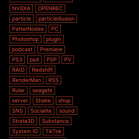
NVIDIA
OPENREC
particle
particleillusion
PatterNodes
PC
Photoshop
plugin
podcast
Premiere
PS3
ps4
PSP
PV
RAID
Redshift
RenderMan
RSS
Ruler
seagate
server
Shake
shop
SNS
Socialite
sound
Strata3D
Substance
System ID
TikTok