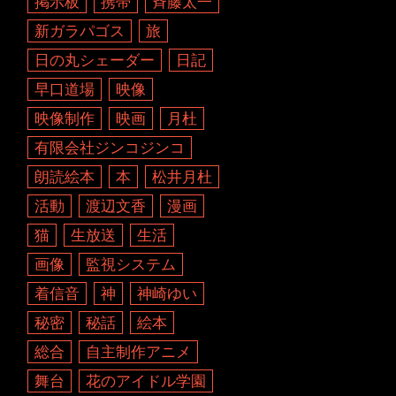
掲示板
携帯
斉藤太一
新ガラパゴス
旅
日の丸シェーダー
日記
早口道場
映像
映像制作
映画
月杜
有限会社ジンコジンコ
朗読絵本
本
松井月杜
活動
渡辺文香
漫画
猫
生放送
生活
画像
監視システム
着信音
神
神崎ゆい
秘密
秘話
絵本
総合
自主制作アニメ
舞台
花のアイドル学園