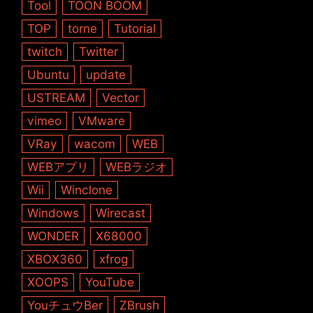
Tool
TOON BOOM
TOP
torne
Tutorial
twitch
Twitter
Ubuntu
update
USTREAM
Vector
vimeo
VMware
VRay
wacom
WEB
WEBアプリ
WEBラジオ
Wii
Winclone
Windows
Wirecast
WONDER
X68000
XBOX360
xfrog
XOOPS
YouTube
YouチュウBer
ZBrush