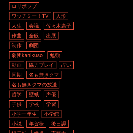
ロリポップ
ワッチミー！TV
人形
人生
会議
佐々木庸子
作曲
全般
出展
制作
劇団
劇団kanikuso
勉強
動画
協力プレイ
占い
同期
名も無きクマ
名も無きクマの放送
哲学
壁紙
声優
子供
学校
学習
小学一年生
小学館
小説
年賀状
後日譚