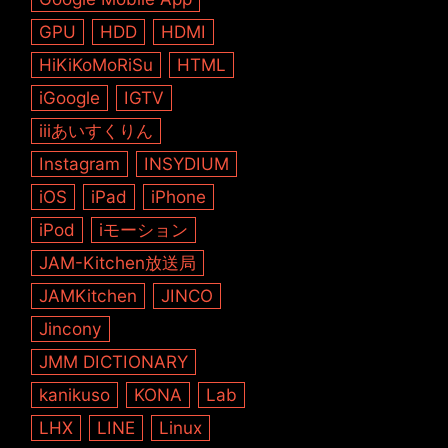
GPU
HDD
HDMI
HiKiKoMoRiSu
HTML
iGoogle
IGTV
iiiあいすくりん
Instagram
INSYDIUM
iOS
iPad
iPhone
iPod
iモーション
JAM-Kitchen放送局
JAMKitchen
JINCO
Jincony
JMM DICTIONARY
kanikuso
KONA
Lab
LHX
LINE
Linux