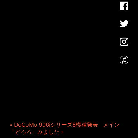
JINCO＆TOSHIYUKIがおく
る、キャラクタープロジェク
ト・JAMKitchenのこぼれ
話。毎週公開しているアニメ
ーション制作秘話や、オリジ
ナルゲーム作りを、ポロリと
つぶやきます。ポッドキャス
トでも公開中。
« DoCoMo 906iシリーズ8機種発表
|
メイン
|
「どろろ」みました »