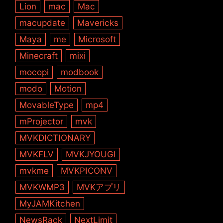
Lion
mac
Mac
macupdate
Mavericks
Maya
me
Microsoft
Minecraft
mixi
mocopi
modbook
modo
Motion
MovableType
mp4
mProjector
mvk
MVKDICTIONARY
MVKFLV
MVKJYOUGI
mvkme
MVKPICONV
MVKWMP3
MVKアプリ
MyJAMKitchen
NewsRack
NextLimit