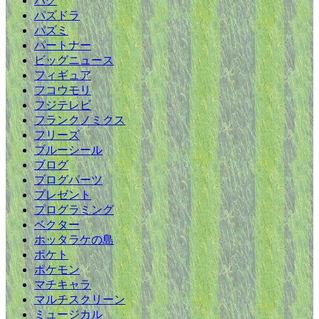
バグ
パズドラ
パズミ
パートナー
ビッグニュース
フィギュア
フコウモリ
フジテレビ
フランクノミクス
フリーズ
ブルーシール
ブログ
ブログパーツ
プレゼント
プログラミング
ベクター
ホッタラケの島
ポケト
ポケモン
マチキャラ
マルチスクリーン
ミュージカル