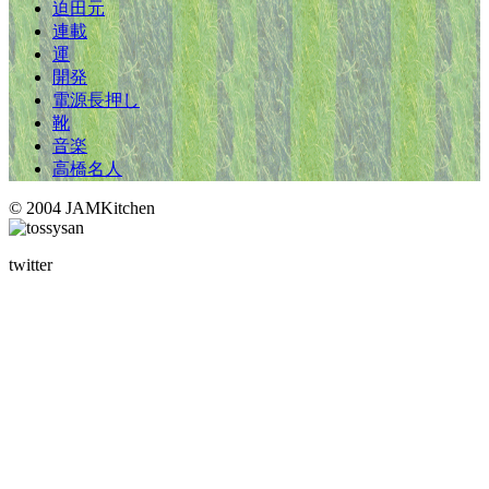
迫田元
連載
運
開発
電源長押し
靴
音楽
高橋名人
© 2004 JAMKitchen
twitter