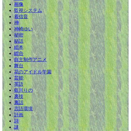
画像
監視システム
着信音
神
神崎ゆい
秘密
秘話
絵本
総合
自主制作アニメ
舞台
花のアイドル学園
芸能
英語
藍川りの
裏技
裏話
言語環境
計画
詩
謎