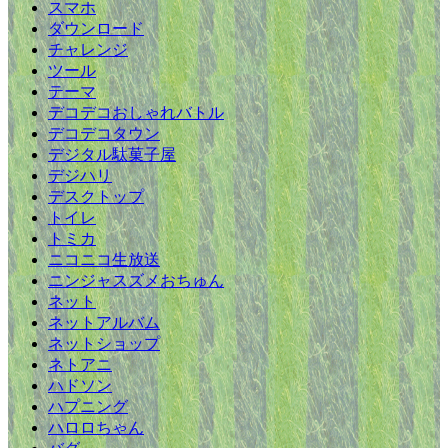
スマホ
ダウンロード
チャレンジ
ツール
テーマ
デコデコおしゃれバトル
デコデコタウン
デジタル駄菓子屋
デジハリ
デスクトップ
トイレ
トミカ
ニコニコ生放送
ニンジャスズメおちゅん
ネット
ネットアルバム
ネットショップ
ネトアニ
ハドソン
ハプニング
ハロロちゃん