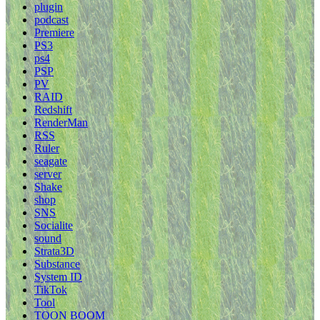
plugin
podcast
Premiere
PS3
ps4
PSP
PV
RAID
Redshift
RenderMan
RSS
Ruler
seagate
server
Shake
shop
SNS
Socialite
sound
Strata3D
Substance
System ID
TikTok
Tool
TOON BOOM