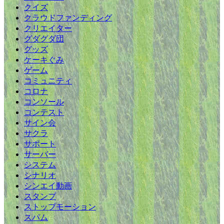
クイズ
クラウドファンディング
クリエイター
グダグダ団
グッズ
ケーキぐみ
ゲーム
コミュニティ
コロナ
コンソール
コンテスト
サイン会
サクラ
サポート
サーバー
システム
シナリオ
シンエイ動画
スタンプ
ストップモーション
スパム