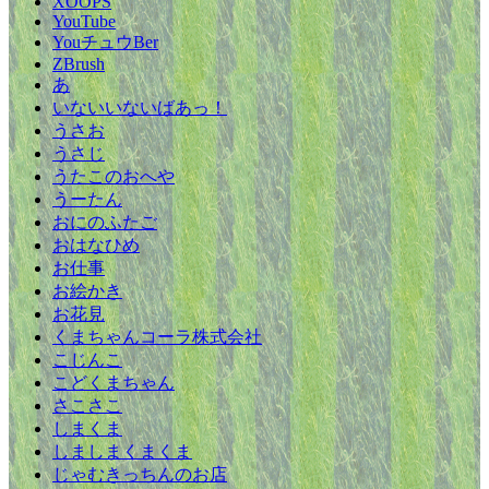
XOOPS
YouTube
YouチュウBer
ZBrush
あ
いないいないばあっ！
うさお
うさじ
うたこのおへや
うーたん
おにのふたご
おはなひめ
お仕事
お絵かき
お花見
くまちゃんコーラ株式会社
こじんこ
こどくまちゃん
さこさこ
しまくま
しましまくまくま
じゃむきっちんのお店