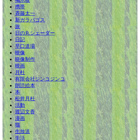
掲示板
携帯
斉藤太一
新ガラパゴス
旅
日の丸シェーダー
日記
早口道場
映像
映像制作
映画
月杜
有限会社ジンコジンコ
朗読絵本
本
松井月杜
活動
渡辺文香
漫画
猫
生放送
生活