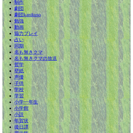
制作
劇団
劇団kanikuso
勉強
動画
協力プレイ
占い
同期
名も無きクマ
名も無きクマの放送
哲学
壁紙
声優
子供
学校
学習
小学一年生
小学館
小説
年賀状
後日譚