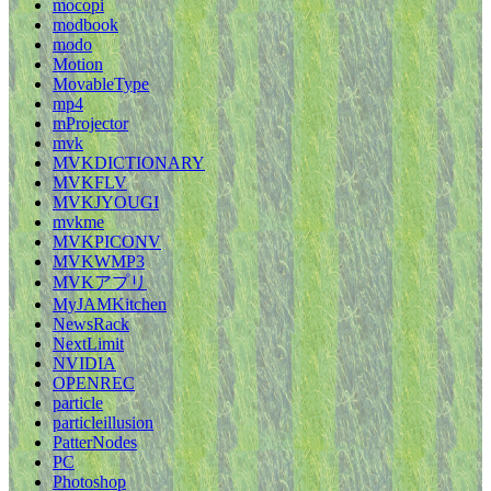
mocopi
modbook
modo
Motion
MovableType
mp4
mProjector
mvk
MVKDICTIONARY
MVKFLV
MVKJYOUGI
mvkme
MVKPICONV
MVKWMP3
MVKアプリ
MyJAMKitchen
NewsRack
NextLimit
NVIDIA
OPENREC
particle
particleillusion
PatterNodes
PC
Photoshop