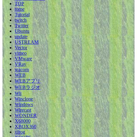
TOP
torne
Tutorial
twitch
Twitter
Ubuntu
update
USTREAM
Vector
vimeo
VMware
VRay
wacom
WEB
WEBアプリ
WEBラジオ
Wii
Winclone
Windows
Wirecast
WONDER
X68000
XBOX360
xfrog