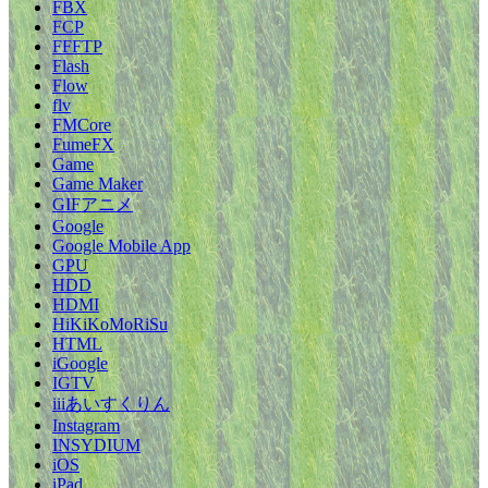
FBX
FCP
FFFTP
Flash
Flow
flv
FMCore
FumeFX
Game
Game Maker
GIFアニメ
Google
Google Mobile App
GPU
HDD
HDMI
HiKiKoMoRiSu
HTML
iGoogle
IGTV
iiiあいすくりん
Instagram
INSYDIUM
iOS
iPad