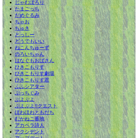
じゃむぽろり
たまごっち
だめぐるみ
ちゃお
ちゅき
とっしー
どうでもいい
ねこんちゅーず
のろいちゃん
はなぐもおばさん
ひきこもりす
ひきこもりす劇場
ひきこもりす君
ふふシアター
ぷっちぐみ
ぷよぷよ
ぷよぷよ!!クエスト
ほわほわともだち
むかねこ番地
アカペラ詩人
アクシデント