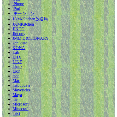
iPhone
iPod
iモーション
JAM-Kitchen放送局
JAMKitchen
JINCO
Jincony
JMM DICTIONARY
kanikuso
KONA
Lab
LHX
LINE
Linux
Lion
mac
Mac
macupdate
Mavericks
Maya
me
Microsoft
Minecraft
mixi