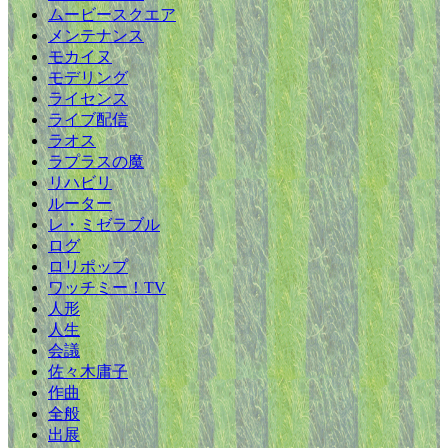
ムービースクエア
メンテナンス
モカイヌ
モデリング
ライセンス
ライブ配信
ラオス
ラプラスの魔
リハビリ
ルーター
レ・ミゼラブル
ログ
ロリポップ
ワッチミー！TV
人形
人生
会議
佐々木庸子
作曲
全般
出展