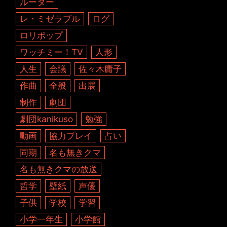
ルーター
レ・ミゼラブル
ログ
ロリポップ
ワッチミー！TV
人形
人生
会議
佐々木庸子
作曲
全般
出展
制作
劇団
劇団kanikuso
勉強
動画
協力プレイ
占い
同期
名も無きクマ
名も無きクマの放送
哲学
壁紙
声優
子供
学校
学習
小学一年生
小学館