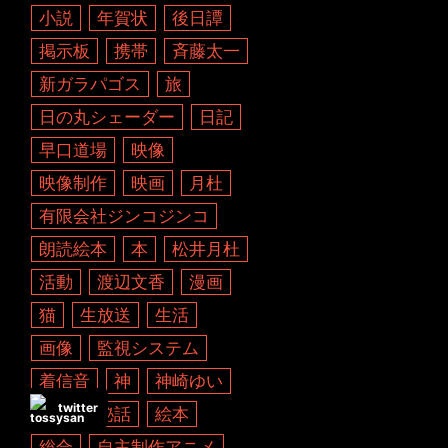
小説
年賀状
後日譚
掲示板
携帯
斉藤太一
新ガラパゴス
旅
日の丸シェーダー
日記
早口道場
映像
映像制作
映画
月杜
有限会社ジンコジンコ
朗読絵本
本
松井月杜
活動
渡辺文香
漫画
猫
生放送
生活
画像
監視システム
着信音
神
神崎ゆい
twitter
秘密
秘話
絵本
総合
自主制作アニメ