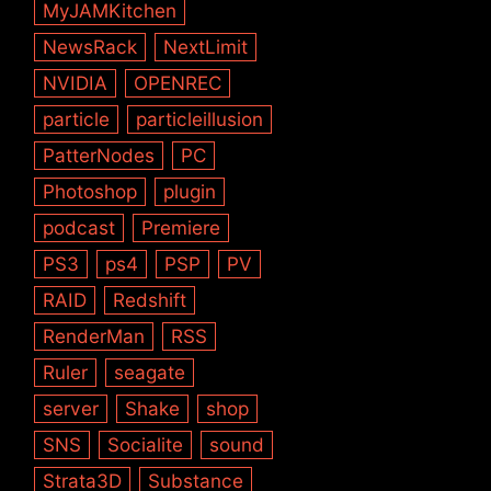
MyJAMKitchen
NewsRack
NextLimit
NVIDIA
OPENREC
particle
particleillusion
PatterNodes
PC
Photoshop
plugin
podcast
Premiere
PS3
ps4
PSP
PV
RAID
Redshift
RenderMan
RSS
Ruler
seagate
server
Shake
shop
SNS
Socialite
sound
Strata3D
Substance