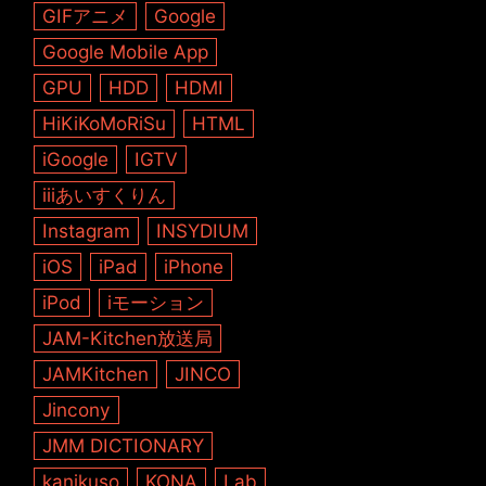
GIFアニメ
Google
Google Mobile App
GPU
HDD
HDMI
HiKiKoMoRiSu
HTML
iGoogle
IGTV
iiiあいすくりん
Instagram
INSYDIUM
iOS
iPad
iPhone
iPod
iモーション
JAM-Kitchen放送局
JAMKitchen
JINCO
Jincony
JMM DICTIONARY
kanikuso
KONA
Lab