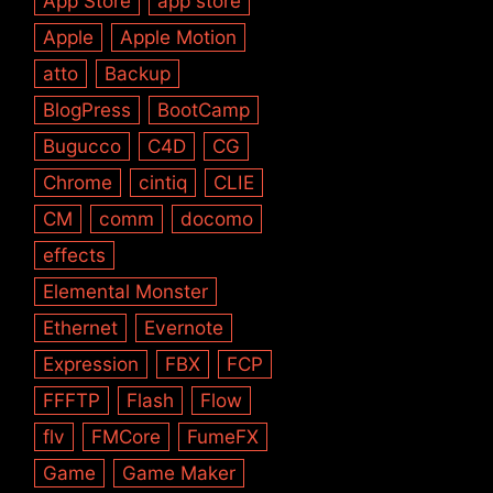
App Store
app store
Apple
Apple Motion
atto
Backup
BlogPress
BootCamp
Bugucco
C4D
CG
Chrome
cintiq
CLIE
CM
comm
docomo
effects
Elemental Monster
Ethernet
Evernote
Expression
FBX
FCP
FFFTP
Flash
Flow
flv
FMCore
FumeFX
Game
Game Maker