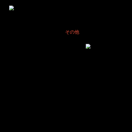
我が家のインテリアフレ
ーム
2005年5月10日 Filed in:
その他
今の家に引越して、初めて壁に「絵」を飾って
みようと思った。ピクチャーレールなるものを取付けてはりきっていた
のだけど、飾る絵ってのがそんなにない。ということで、自分でお絵描
き風のものを飾ってみる事にしている。
でも、これが案外評判良いようで、「欲しい」とお客さんに言ってもら
える事がある。
うーん。インテリア用のインテリアフレームイラストでも売るかな〜な
んて思ったりしたけど、そんな時間もなく....。
ということで、新デジカメ第一号は、自宅の絵。
はやく外にぱしゃぱしゃ撮りに行きたいな〜...