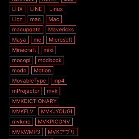
LHX
LINE
Linux
Lion
mac
Mac
macupdate
Mavericks
Maya
me
Microsoft
Minecraft
mixi
mocopi
modbook
modo
Motion
MovableType
mp4
mProjector
mvk
MVKDICTIONARY
MVKFLV
MVKJYOUGI
mvkme
MVKPICONV
MVKWMP3
MVKアプリ