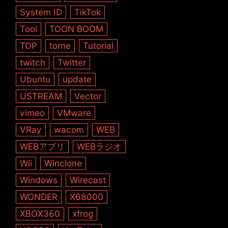
System ID
TikTok
Tool
TOON BOOM
TOP
torne
Tutorial
twitch
Twitter
Ubuntu
update
USTREAM
Vector
vimeo
VMware
VRay
wacom
WEB
WEBアプリ
WEBラジオ
Wii
Winclone
Windows
Wirecast
WONDER
X68000
XBOX360
xfrog