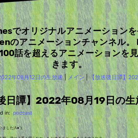
unesでオリジナルアニメーション
chenのアニメーションチャンネル。 P
100話を超えるアニメーションを
きます。
022年08月12日の生放送
|
メイン
|
【放送後日譚】202
後日譚】2022年08月19日の生
 in:
podcast
した|A●`);