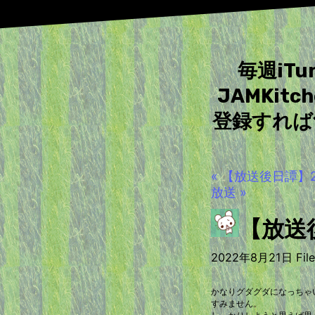
毎週iT
JAMKit
登録すれば
« 【放送後日譚】2
放送 »
【放送
2022年8月21日 Filed
かなりグダグダになっちゃいま
すみません。