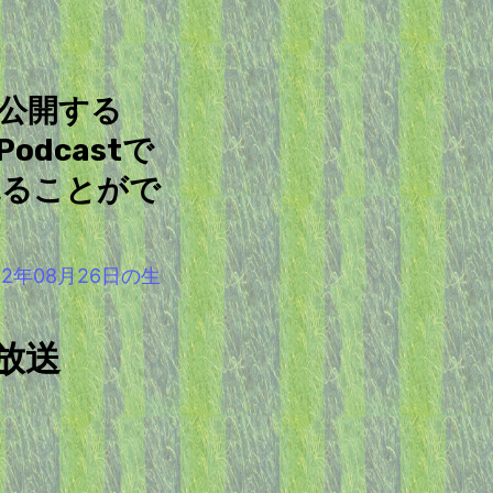
を公開する
odcastで
見ることがで
2年08月26日の生
放送