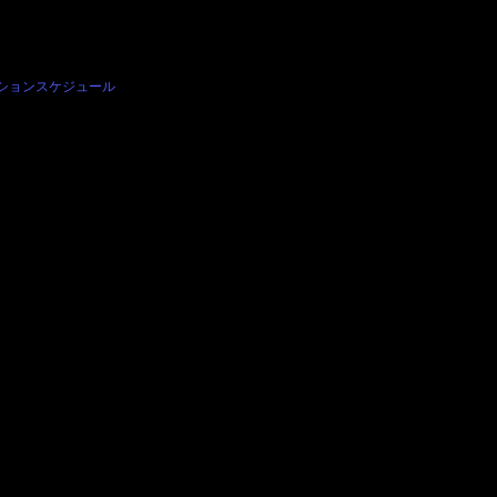
には勇気の湧く歌？になるかも分かりません。
ら生まれるキャラクターなどもいます。
いう幸福もありますので、ご覧になる方の何処かの何かの部分­に残り、力になるこ
達もそれだけ­で幸福に思えます。
ションスケジュール
hen JINCO lab mchan podcast だめぐるみ アニメ 歌