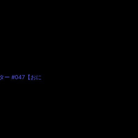
を公開する
odcastで
見ることがで
ー #047【おに
ジュール