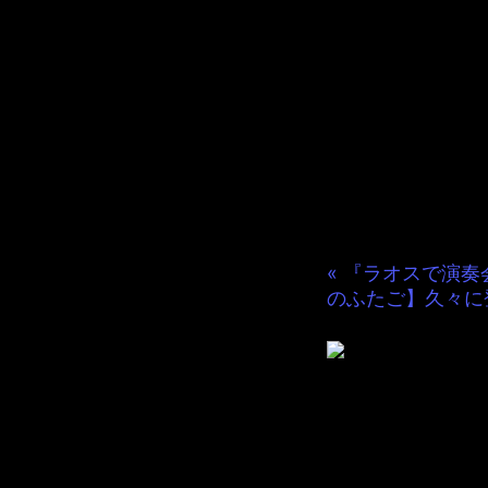
毎週iT
JAMKit
登録すれば
« 『ラオスで演奏
のふたご】久々に登
だめぐる
2013年5月 1日 Filed
またまた映像の緊急差し替え
ジャムキッチンでの今後の
それに加えて、限定公開し