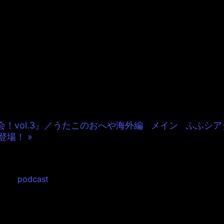
unesでオリジナルアニメーション
chenのアニメーションチャンネル。 P
100話を超えるアニメーションを
きます。
会！vol.3』／うたこのおへや海外編
|
メイン
|
ふふシアタ
場！ »
み楽曲＆アニメーションスケ
 in:
podcast
もありまして...
アニメーション制作について色々出てきた情報を公開します。
ていた【だめぐるみ】の歌＆アニメーションの一部を公開。