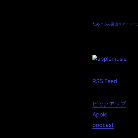
ちょっと打ちのめされた方
JAMKitchenは不幸か
そこからしか生まれないと
ちも生まれたキャラクター
だめぐるみ楽曲＆アニメー
Tags: JAMKitc
RSS Feed
ピックアップ
Apple
podcast